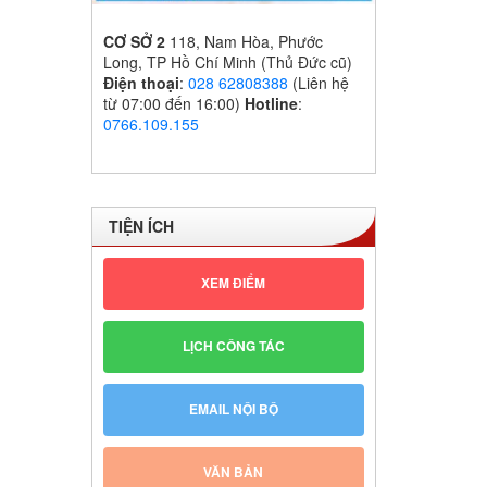
CƠ SỞ 2
118, Nam Hòa, Phước
Long, TP Hồ Chí Minh (Thủ Đức cũ)
Điện thoại
:
028 62808388
(Liên hệ
từ 07:00 đến 16:00)
Hotline
:
0766.109.155
TIỆN ÍCH
XEM ĐIỂM
LỊCH CÔNG TÁC
EMAIL NỘI BỘ
VĂN BẢN