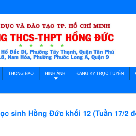
THÔNG BÁO
HÌNH ẢNH
ĐĂNG KÝ TRỰC TUYẾN
Học sinh Hồng Đức khối 12 (Tuần 17/2 