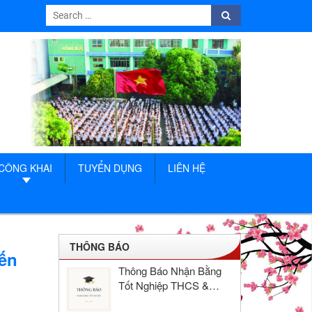
Search
Search
for:
CÔNG KHAI
TUYỂN DỤNG
LIÊN HỆ
THÔNG BÁO
đến
Thông Báo Nhận Bằng
Tốt Nghiệp THCS &
THPT Hồng Đức Năm