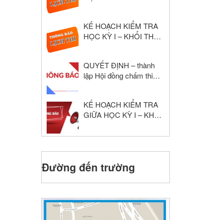
NĂM HỌC: 2024 – 2025
KẾ HOẠCH KIỂM TRA
HỌC KỲ I – KHỔI THPT
NĂM HỌC: 2024 – 2025
QUYẾT ĐỊNH – thành
lập Hội đồng chấm thi
giáo viên dạy giỏi cấp
trường
KẾ HOẠCH KIỂM TRA
GIỮA HỌC KỲ I – KHỐI
THPT NĂM HỌC: 2024
– 2025
Đường đến trường