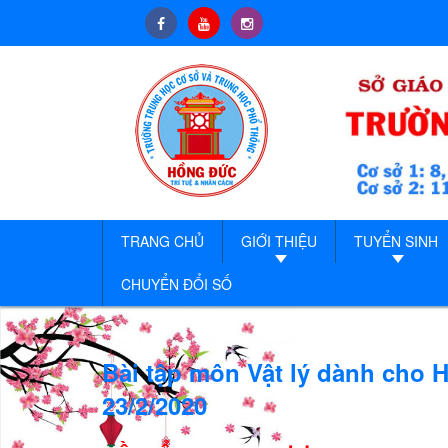
TRANG CHỦ
GIỚI THIỆU
TUYỂN SINH
CHUYỂN ĐỔI SỐ
Bài tập môn Vật lý dành cho 
23/2/2020