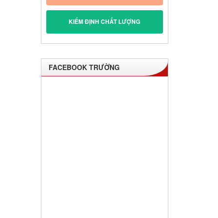
KIỂM ĐỊNH CHẤT LƯỢNG
FACEBOOK TRƯỜNG