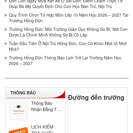
Đón Con Ngày Mưa Kẹt Xe Ở Sài Gòn: Điểm Chạm Thực Tế
Giúp Ba Mẹ Quyết Định Cho Con Học Bán Trú, Nội Trú
Quy Trình Chọn Tổ Hợp Môn Lớp 10 Năm Học 2026 – 2027 Tại
Trường Hồng Đức
Trường Hồng Đức: Môi Trường Giáo Dục Không So Bì, Nơi Con
Được Là Chính Mình Không Sợ Bị Cô Lập
Tuần Đầu Tiên Ở Nội Trú Hồng Đức: Con Có Khóc Nhè Vì Nhớ
Nhà?
Trường Hồng Đức Thông Báo Lịch Trở Lại Trường Năm Học
2026 – 2027
THÔNG BÁO
Đường đến trường
Thông Báo
Nhận Bằng Tốt
Nghiệp THCS
& THPT Hồng
LỊCH KIỂM
Đức Năm Học
TRA CUỐI