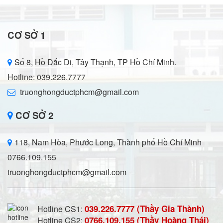
CƠ SỞ 1
Số 8, Hồ Đắc Di, Tây Thạnh, TP Hồ Chí Minh.
Hotline: 039.226.7777
truonghongductphcm@gmail.com
CƠ SỞ 2
118, Nam Hòa, Phước Long, Thành phố Hồ Chí Minh
0766.109.155
truonghongductphcm@gmail.com
039.226.7777 (Thầy Gia Thành)
Hotline CS1:
0766.109.155 (Thầy Hoàng Thái)
Hotline CS2: