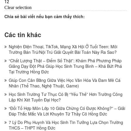
Chia sẻ bài viết nếu bạn cảm thấy thích:
Các tin khác
Nghiện Điện Thoại, TikTok, Mạng Xã Hội Ở Tuổi Teen: Môi
Trường Bán Trú/Nội Trú Giải Quyết Bài Toán Này Ra Sao?
“Chất Lượng Thật – Điểm Số Thật”: Khám Phá Phương Pháp
Giảng Dạy Đột Phá Giúp Học Sinh Trung Bình – Khá Bứt Phá
Tại Trường Hồng Đức
Giúp Con Cân Bằng Giữa Việc Học Văn Hóa Và Đam Mê Cá
Nhân (Thể Thao, Nghệ Thuật, Game)
Học Sinh Trường Tư Thục Có Bị “Yếu Thế” Hơn Trường Công
Lập Khi Xét Tuyển Đại Học?
“Đổi Tổ Hợp Môn Lớp 10 Giữa Chừng Có Được Không?” – Giải
Đáp Thắc Mắc Và Lời Khuyên Từ Thầy Cô Hồng Đức
7 Lý Do Phụ Huynh Và Học Sinh Tin Tưởng Lựa Chọn Trường
THCS – THPT Hồng Đức