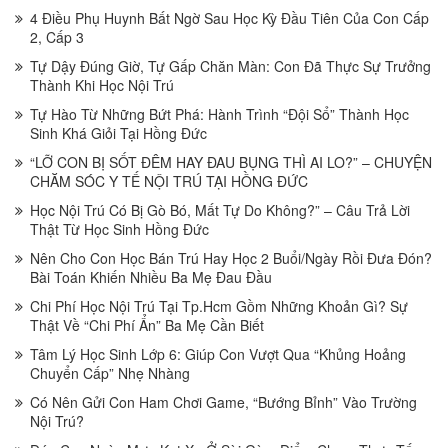
4 Điều Phụ Huynh Bất Ngờ Sau Học Kỳ Đầu Tiên Của Con Cấp
2, Cấp 3
Tự Dậy Đúng Giờ, Tự Gấp Chăn Màn: Con Đã Thực Sự Trưởng
Thành Khi Học Nội Trú
Tự Hào Từ Những Bứt Phá: Hành Trình “Đội Sổ” Thành Học
Sinh Khá Giỏi Tại Hồng Đức
“LỠ CON BỊ SỐT ĐÊM HAY ĐAU BỤNG THÌ AI LO?” – CHUYỆN
CHĂM SÓC Y TẾ NỘI TRÚ TẠI HỒNG ĐỨC
Học Nội Trú Có Bị Gò Bó, Mất Tự Do Không?” – Câu Trả Lời
Thật Từ Học Sinh Hồng Đức
Nên Cho Con Học Bán Trú Hay Học 2 Buổi/Ngày Rồi Đưa Đón?
Bài Toán Khiến Nhiều Ba Mẹ Đau Đầu
Chi Phí Học Nội Trú Tại Tp.Hcm Gồm Những Khoản Gì? Sự
Thật Về “Chi Phí Ẩn” Ba Mẹ Cần Biết
Tâm Lý Học Sinh Lớp 6: Giúp Con Vượt Qua “Khủng Hoảng
Chuyển Cấp” Nhẹ Nhàng
Có Nên Gửi Con Ham Chơi Game, “Bướng Bỉnh” Vào Trường
Nội Trú?