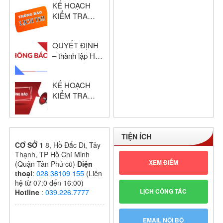
KẾ HOẠCH
NĂM HỌC:
KIỂM TRA
2024 – 2025
HỌC KỲ I –
KHỔI THPT
QUYẾT ĐỊNH
NĂM HỌC:
– thành lập Hội
2024 – 2025
đồng chấm thi
giáo viên dạy
KẾ HOẠCH
giỏi cấp trường
KIỂM TRA
GIỮA HỌC KỲ
I – KHỐI THPT
NĂM HỌC:
TIỆN ÍCH
2024 – 2025
CƠ SỞ 1
8, Hồ Đắc Di, Tây
Thạnh, TP Hồ Chí Minh
XEM ĐIỂM
(Quận Tân Phú cũ)
Điện
thoại
:
028 38109 155
(Liên
hệ từ 07:0 đến 16:00)
LỊCH CÔNG TÁC
Hotline
:
039.226.7777
EMAIL NỘI BỘ