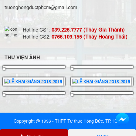
truonghongductphcm@gmail.com
039.226.7777 (Thầy Gia Thành)
Hotline CS1:
0766.109.155 (Thầy Hoàng Thái)
Hotline CS2:
THƯ VIỆN ẢNH
Coppyright @ 1996 - THPT Tư thục Hồng Đức. TP.HCM.