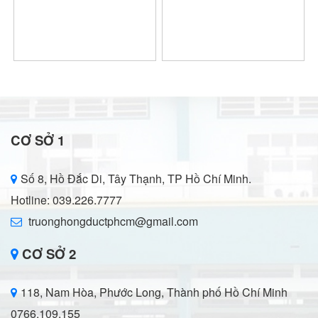
CƠ SỞ 1
Số 8, Hồ Đắc Di, Tây Thạnh, TP Hồ Chí Minh.
Hotline: 039.226.7777
truonghongductphcm@gmail.com
CƠ SỞ 2
118, Nam Hòa, Phước Long, Thành phố Hồ Chí Minh
0766.109.155