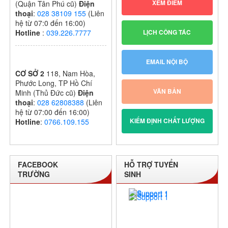
XEM ĐIỂM
(Quận Tân Phú cũ)
Điện
thoại
:
028 38109 155
(Liên
hệ từ 07:0 đến 16:00)
LỊCH CÔNG TÁC
Hotline
:
039.226.7777
EMAIL NỘI BỘ
CƠ SỞ 2
118, Nam Hòa,
Phước Long, TP Hồ Chí
VĂN BẢN
Minh (Thủ Đức cũ)
Điện
thoại
:
028 62808388
(Liên
hệ từ 07:00 đến 16:00)
KIỂM ĐỊNH CHẤT LƯỢNG
Hotline
:
0766.109.155
FACEBOOK
HỖ TRỢ TUYỂN
TRƯỜNG
SINH