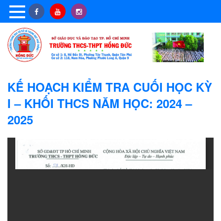
KẾ HOẠCH KIỂM TRA CUỐI HỌC KỲ
I – KHỐI THCS NĂM HỌC: 2024 –
2025