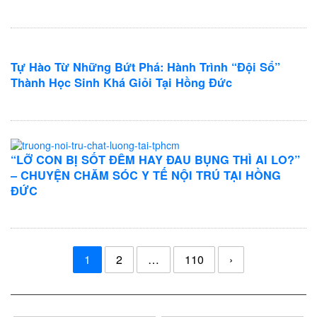
Tự Hào Từ Những Bứt Phá: Hành Trình “Đội Sổ”
Thành Học Sinh Khá Giỏi Tại Hồng Đức
“LỠ CON BỊ SỐT ĐÊM HAY ĐAU BỤNG THÌ AI LO?”
– CHUYỆN CHĂM SÓC Y TẾ NỘI TRÚ TẠI HỒNG
ĐỨC
Điều
1
2
…
110
›
hướng
bài
viết