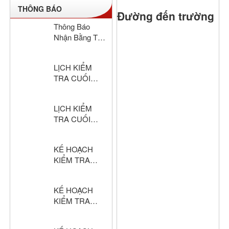
THÔNG BÁO
Đường đến trường
Thông Báo
Nhận Bằng Tốt
Nghiệp THCS
& THPT Hồng
LỊCH KIỂM
Đức Năm Học
TRA CUỐI
2024–2025
HỌC KỲ I –
KHỐI THPT
LỊCH KIỂM
NĂM HỌC:
TRA CUỐI
2025 – 2026
HỌC KỲ I –
KHỐI THCS
KẾ HOẠCH
NĂM HỌC:
KIỂM TRA
2025 – 2026
CUỐI HỌC KỲ
I – KHỐI THPT
KẾ HOẠCH
NĂM HỌC:
KIỂM TRA
2025 – 2026
CUỐI HỌC KỲ
I – KHỐI THCS