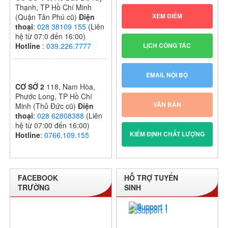
Thạnh, TP Hồ Chí Minh
XEM ĐIỂM
(Quận Tân Phú cũ)
Điện
thoại
:
028 38109 155
(Liên
hệ từ 07:0 đến 16:00)
LỊCH CÔNG TÁC
Hotline
:
039.226.7777
EMAIL NỘI BỘ
CƠ SỞ 2
118, Nam Hòa,
Phước Long, TP Hồ Chí
VĂN BẢN
Minh (Thủ Đức cũ)
Điện
thoại
:
028 62808388
(Liên
hệ từ 07:00 đến 16:00)
KIỂM ĐỊNH CHẤT LƯỢNG
Hotline
:
0766.109.155
FACEBOOK
HỖ TRỢ TUYỂN
TRƯỜNG
SINH