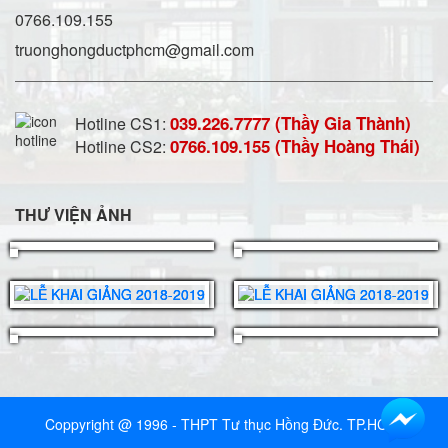
0766.109.155
truonghongductphcm@gmail.com
039.226.7777 (Thầy Gia Thành)
Hotline CS1:
0766.109.155 (Thầy Hoàng Thái)
Hotline CS2:
THƯ VIỆN ẢNH
Coppyright @ 1996 - THPT Tư thục Hồng Đức. TP.HCM.