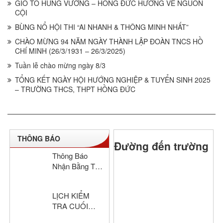
GIỖ TỔ HÙNG VƯƠNG – HỒNG ĐỨC HƯỚNG VỀ NGUỒN
CỘI
BÙNG NỔ HỘI THI “AI NHANH & THÔNG MINH NHẤT”
CHÀO MỪNG 94 NĂM NGÀY THÀNH LẬP ĐOÀN TNCS HỒ
CHÍ MINH (26/3/1931 – 26/3/2025)
Tuần lễ chào mừng ngày 8/3
TỔNG KẾT NGÀY HỘI HƯỚNG NGHIỆP & TUYỂN SINH 2025
– TRƯỜNG THCS, THPT HỒNG ĐỨC
THÔNG BÁO
Đường đến trường
Thông Báo
Nhận Bằng Tốt
Nghiệp THCS
& THPT Hồng
LỊCH KIỂM
Đức Năm Học
TRA CUỐI
2024–2025
HỌC KỲ I –