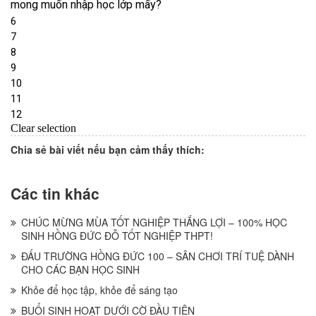
Chia sẻ bài viết nếu bạn cảm thấy thích:
Các tin khác
CHÚC MỪNG MÙA TỐT NGHIỆP THẮNG LỢI – 100% HỌC
SINH HỒNG ĐỨC ĐỖ TỐT NGHIỆP THPT!
ĐẤU TRƯỜNG HỒNG ĐỨC 100 – SÂN CHƠI TRÍ TUỆ DÀNH
CHO CÁC BẠN HỌC SINH
Khỏe để học tập, khỏe để sáng tạo
BUỔI SINH HOẠT DƯỚI CỜ ĐẦU TIÊN