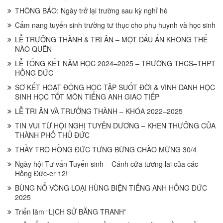
THÔNG BÁO: Ngày trở lại trường sau kỳ nghỉ hè
Cẩm nang tuyển sinh trường tư thục cho phụ huynh và học sinh
LỄ TRƯỞNG THÀNH & TRI ÂN – MỘT DẤU ẤN KHÔNG THỂ
NÀO QUÊN
LỄ TỔNG KẾT NĂM HỌC 2024–2025 – TRƯỜNG THCS–THPT
HỒNG ĐỨC
SƠ KẾT HOẠT ĐỘNG HỌC TẬP SUỐT ĐỜI & VINH DANH HỌC
SINH HỌC TỐT MÔN TIẾNG ANH GIAO TIẾP
LỄ TRI ÂN VÀ TRƯỞNG THÀNH – KHÓA 2022–2025
TIN VUI TỪ HỘI NGHỊ TUYÊN DƯƠNG – KHEN THƯỞNG CỦA
THÀNH PHỐ THỦ ĐỨC
THẦY TRÒ HỒNG ĐỨC TƯNG BỪNG CHÀO MỪNG 30/4
Ngày hội Tư vấn Tuyển sinh – Cánh cửa tương lai của các
Hồng Đức-er 12!
BÙNG NỔ VÒNG LOẠI HÙNG BIỆN TIẾNG ANH HỒNG ĐỨC
2025
Triển lãm “LỊCH SỬ BẰNG TRANH”