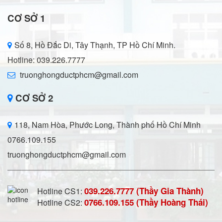
CƠ SỞ 1
Số 8, Hồ Đắc Di, Tây Thạnh, TP Hồ Chí Minh.
Hotline: 039.226.7777
truonghongductphcm@gmail.com
CƠ SỞ 2
118, Nam Hòa, Phước Long, Thành phố Hồ Chí Minh
0766.109.155
truonghongductphcm@gmail.com
039.226.7777 (Thầy Gia Thành)
Hotline CS1:
0766.109.155 (Thầy Hoàng Thái)
Hotline CS2: