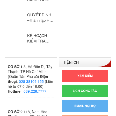
2024 – 2025
HỌC KỲ I –
KHỔI THPT
QUYẾT ĐỊNH
NĂM HỌC:
– thành lập Hội
2024 – 2025
đồng chấm thi
giáo viên dạy
KẾ HOẠCH
giỏi cấp trường
KIỂM TRA
GIỮA HỌC KỲ
I – KHỐI THPT
NĂM HỌC:
TIỆN ÍCH
2024 – 2025
CƠ SỞ 1
8, Hồ Đắc Di, Tây
Thạnh, TP Hồ Chí Minh
XEM ĐIỂM
(Quận Tân Phú cũ)
Điện
thoại
:
028 38109 155
(Liên
hệ từ 07:0 đến 16:00)
LỊCH CÔNG TÁC
Hotline
:
039.226.7777
EMAIL NỘI BỘ
CƠ SỞ 2
118, Nam Hòa,