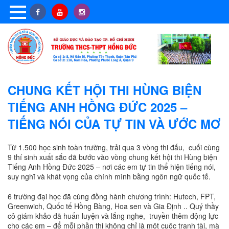
CHUNG KẾT HỘI THI HÙNG BIỆN
TIẾNG ANH HỒNG ĐỨC 2025 –
TIẾNG NÓI CỦA TỰ TIN VÀ ƯỚC MƠ
Từ 1.500 học sinh toàn trường, trải qua 3 vòng thi đấu, cuối cùng
9 thí sinh xuất sắc đã bước vào vòng chung kết hội thi Hùng biện
Tiếng Anh Hồng Đức 2025 – nơi các em tự tin thể hiện tiếng nói,
suy nghĩ và khát vọng của chính mình bằng ngôn ngữ quốc tế.
6 trường đại học đã cùng đồng hành chương trình: Hutech, FPT,
Greenwich, Quốc tế Hồng Bàng, Hoa sen và Gia Định .. Quý thầy
cô giám khảo đã huấn luyện và lắng nghe, truyền thêm động lực
cho các em – để mỗi phần thi không chỉ là một cuộc tranh tài, mà