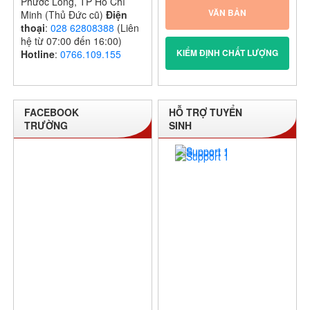
Phước Long, TP Hồ Chí
VĂN BẢN
Minh (Thủ Đức cũ)
Điện
thoại
:
028 62808388
(Liên
hệ từ 07:00 đến 16:00)
KIỂM ĐỊNH CHẤT LƯỢNG
Hotline
:
0766.109.155
FACEBOOK
HỖ TRỢ TUYỂN
TRƯỜNG
SINH