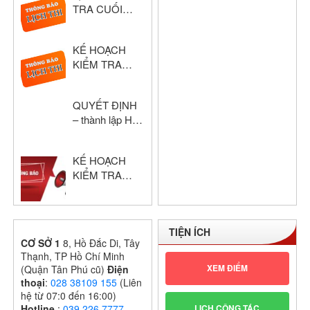
TRA CUỐI
2024 – 2025
HỌC KỲ I –
KHỐI THPT
KẾ HOẠCH
NĂM HỌC:
KIỂM TRA
2024 – 2025
HỌC KỲ I –
KHỔI THPT
QUYẾT ĐỊNH
NĂM HỌC:
– thành lập Hội
2024 – 2025
đồng chấm thi
giáo viên dạy
KẾ HOẠCH
giỏi cấp trường
KIỂM TRA
GIỮA HỌC KỲ
I – KHỐI THPT
NĂM HỌC:
TIỆN ÍCH
2024 – 2025
CƠ SỞ 1
8, Hồ Đắc Di, Tây
Thạnh, TP Hồ Chí Minh
XEM ĐIỂM
(Quận Tân Phú cũ)
Điện
thoại
:
028 38109 155
(Liên
hệ từ 07:0 đến 16:00)
LỊCH CÔNG TÁC
Hotline
:
039.226.7777