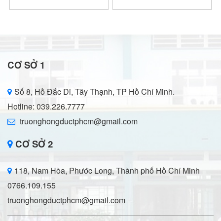
CƠ SỞ 1
Số 8, Hồ Đắc Di, Tây Thạnh, TP Hồ Chí Minh.
Hotline: 039.226.7777
truonghongductphcm@gmail.com
CƠ SỞ 2
118, Nam Hòa, Phước Long, Thành phố Hồ Chí Minh
0766.109.155
truonghongductphcm@gmail.com