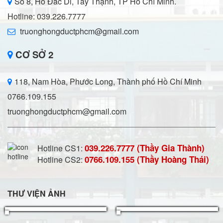
Số 8, Hồ Đắc Di, Tây Thạnh, TP Hồ Chí Minh.
Hotline: 039.226.7777
truonghongductphcm@gmail.com
CƠ SỞ 2
118, Nam Hòa, Phước Long, Thành phố Hồ Chí Minh
0766.109.155
truonghongductphcm@gmail.com
039.226.7777 (Thầy Gia Thành)
Hotline CS1:
0766.109.155 (Thầy Hoàng Thái)
Hotline CS2:
THƯ VIỆN ẢNH