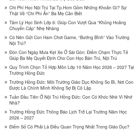
Chi Phí Học Nội Trú Tại Tp.Hcm Gồm Những Khoản Gì? Sự
Thật Về “Chi Phí Ẩn” Ba Mẹ Cần Biết
Tâm Lý Học Sinh Lớp 6: Giúp Con Vượt Qua “Khủng Hoảng
Chuyển Cấp” Nhẹ Nhàng
Có Nên Gửi Con Ham Chơi Game, “Bướng Bỉnh” Vào Trường
Nội Trú?
Đón Con Ngày Mưa Kẹt Xe Ở Sài Gòn: Điểm Chạm Thực Tế
Giúp Ba Mẹ Quyết Định Cho Con Học Bán Trú, Nội Trú
Quy Trình Chọn Tổ Hợp Môn Lớp 10 Năm Học 2026 – 2027 Tại
Trường Hồng Đức
Trường Hồng Đức: Môi Trường Giáo Dục Không So Bì, Nơi Con
Được Là Chính Mình Không Sợ Bị Cô Lập
Tuần Đầu Tiên Ở Nội Trú Hồng Đức: Con Có Khóc Nhè Vì Nhớ
Nhà?
Trường Hồng Đức Thông Báo Lịch Trở Lại Trường Năm Học
2026 – 2027
Điểm Số Có Phải Là Điều Quan Trọng Nhất Trong Giáo Dục?