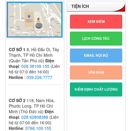
NĂM HỌC:
TIỆN ÍCH
2024 – 2025
XEM ĐIỂM
LỊCH CÔNG TÁC
CƠ SỞ 1
8, Hồ Đắc Di, Tây
Thạnh, TP Hồ Chí Minh
EMAIL NỘI BỘ
(Quận Tân Phú cũ)
Điện
thoại
:
028 38109 155
(Liên
hệ từ 07:0 đến 16:00)
VĂN BẢN
Hotline
:
039.226.7777
KIỂM ĐỊNH CHẤT LƯỢNG
CƠ SỞ 2
118, Nam Hòa,
Phước Long, TP Hồ Chí
Minh (Thủ Đức cũ)
Điện
thoại
:
028 62808388
(Liên
hệ từ 07:00 đến 16:00)
Hotline
:
0766.109.155