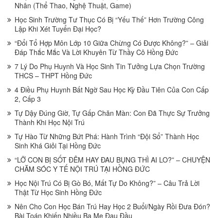
Nhân (Thể Thao, Nghệ Thuật, Game)
Học Sinh Trường Tư Thục Có Bị “Yếu Thế” Hơn Trường Công
Lập Khi Xét Tuyển Đại Học?
“Đổi Tổ Hợp Môn Lớp 10 Giữa Chừng Có Được Không?” – Giải
Đáp Thắc Mắc Và Lời Khuyên Từ Thầy Cô Hồng Đức
7 Lý Do Phụ Huynh Và Học Sinh Tin Tưởng Lựa Chọn Trường
THCS – THPT Hồng Đức
4 Điều Phụ Huynh Bất Ngờ Sau Học Kỳ Đầu Tiên Của Con Cấp
2, Cấp 3
Tự Dậy Đúng Giờ, Tự Gấp Chăn Màn: Con Đã Thực Sự Trưởng
Thành Khi Học Nội Trú
Tự Hào Từ Những Bứt Phá: Hành Trình “Đội Sổ” Thành Học
Sinh Khá Giỏi Tại Hồng Đức
“LỠ CON BỊ SỐT ĐÊM HAY ĐAU BỤNG THÌ AI LO?” – CHUYỆN
CHĂM SÓC Y TẾ NỘI TRÚ TẠI HỒNG ĐỨC
Học Nội Trú Có Bị Gò Bó, Mất Tự Do Không?” – Câu Trả Lời
Thật Từ Học Sinh Hồng Đức
Nên Cho Con Học Bán Trú Hay Học 2 Buổi/Ngày Rồi Đưa Đón?
Bài Toán Khiến Nhiều Ba Mẹ Đau Đầu