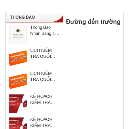
THÔNG BÁO
Đường đến trường
Thông Báo
Nhận Bằng Tốt
Nghiệp THCS
& THPT Hồng
LỊCH KIỂM
Đức Năm Học
TRA CUỐI
2024–2025
HỌC KỲ I –
KHỐI THPT
LỊCH KIỂM
NĂM HỌC:
TRA CUỐI
2025 – 2026
HỌC KỲ I –
KHỐI THCS
KẾ HOẠCH
NĂM HỌC:
KIỂM TRA
2025 – 2026
CUỐI HỌC KỲ
I – KHỐI THPT
KẾ HOẠCH
NĂM HỌC:
KIỂM TRA
2025 – 2026