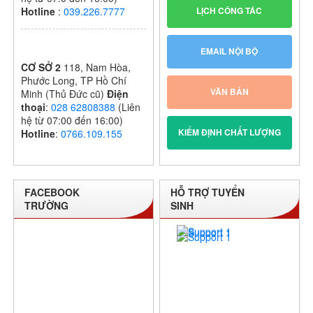
LỊCH CÔNG TÁC
Hotline
:
039.226.7777
EMAIL NỘI BỘ
CƠ SỞ 2
118, Nam Hòa,
Phước Long, TP Hồ Chí
VĂN BẢN
Minh (Thủ Đức cũ)
Điện
thoại
:
028 62808388
(Liên
hệ từ 07:00 đến 16:00)
KIỂM ĐỊNH CHẤT LƯỢNG
Hotline
:
0766.109.155
FACEBOOK
HỖ TRỢ TUYỂN
TRƯỜNG
SINH