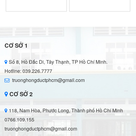
CƠ SỞ 1
Số 8, Hồ Đắc Di, Tây Thạnh, TP Hồ Chí Minh.
Hotline: 039.226.7777
truonghongductphcm@gmail.com
CƠ SỞ 2
118, Nam Hòa, Phước Long, Thành phố Hồ Chí Minh
0766.109.155
truonghongductphcm@gmail.com