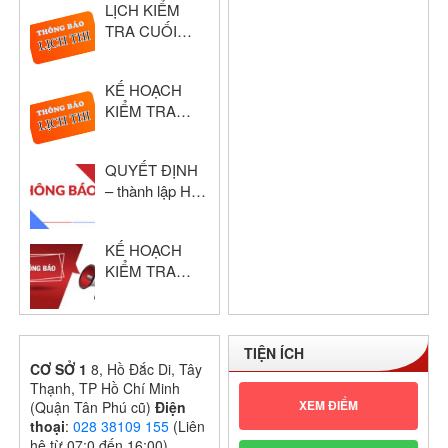
LỊCH KIỂM
NĂM HỌC:
TRA CUỐI
2024 – 2025
HỌC KỲ I –
KHỐI THPT
KẾ HOẠCH
NĂM HỌC:
KIỂM TRA
2024 – 2025
HỌC KỲ I –
KHỔI THPT
QUYẾT ĐỊNH
NĂM HỌC:
– thành lập Hội
2024 – 2025
đồng chấm thi
giáo viên dạy
KẾ HOẠCH
giỏi cấp trường
KIỂM TRA
GIỮA HỌC KỲ
I – KHỐI THPT
NĂM HỌC:
TIỆN ÍCH
2024 – 2025
CƠ SỞ 1
8, Hồ Đắc Di, Tây
Thạnh, TP Hồ Chí Minh
XEM ĐIỂM
(Quận Tân Phú cũ)
Điện
thoại
:
028 38109 155
(Liên
hệ từ 07:0 đến 16:00)