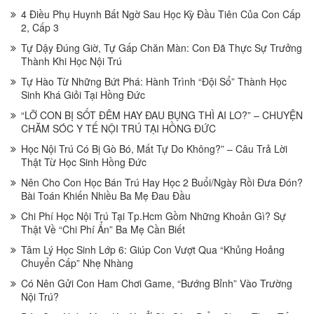
4 Điều Phụ Huynh Bất Ngờ Sau Học Kỳ Đầu Tiên Của Con Cấp
2, Cấp 3
Tự Dậy Đúng Giờ, Tự Gấp Chăn Màn: Con Đã Thực Sự Trưởng
Thành Khi Học Nội Trú
Tự Hào Từ Những Bứt Phá: Hành Trình “Đội Sổ” Thành Học
Sinh Khá Giỏi Tại Hồng Đức
“LỠ CON BỊ SỐT ĐÊM HAY ĐAU BỤNG THÌ AI LO?” – CHUYỆN
CHĂM SÓC Y TẾ NỘI TRÚ TẠI HỒNG ĐỨC
Học Nội Trú Có Bị Gò Bó, Mất Tự Do Không?” – Câu Trả Lời
Thật Từ Học Sinh Hồng Đức
Nên Cho Con Học Bán Trú Hay Học 2 Buổi/Ngày Rồi Đưa Đón?
Bài Toán Khiến Nhiều Ba Mẹ Đau Đầu
Chi Phí Học Nội Trú Tại Tp.Hcm Gồm Những Khoản Gì? Sự
Thật Về “Chi Phí Ẩn” Ba Mẹ Cần Biết
Tâm Lý Học Sinh Lớp 6: Giúp Con Vượt Qua “Khủng Hoảng
Chuyển Cấp” Nhẹ Nhàng
Có Nên Gửi Con Ham Chơi Game, “Bướng Bỉnh” Vào Trường
Nội Trú?