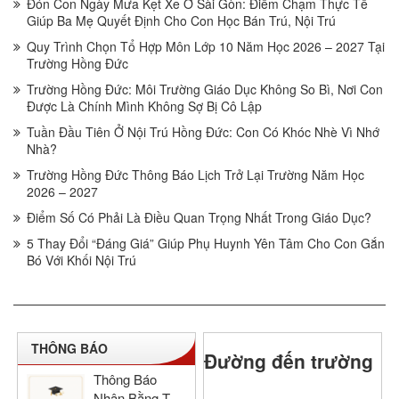
Đón Con Ngày Mưa Kẹt Xe Ở Sài Gòn: Điểm Chạm Thực Tế
Giúp Ba Mẹ Quyết Định Cho Con Học Bán Trú, Nội Trú
Quy Trình Chọn Tổ Hợp Môn Lớp 10 Năm Học 2026 – 2027 Tại
Trường Hồng Đức
Trường Hồng Đức: Môi Trường Giáo Dục Không So Bì, Nơi Con
Được Là Chính Mình Không Sợ Bị Cô Lập
Tuần Đầu Tiên Ở Nội Trú Hồng Đức: Con Có Khóc Nhè Vì Nhớ
Nhà?
Trường Hồng Đức Thông Báo Lịch Trở Lại Trường Năm Học
2026 – 2027
Điểm Số Có Phải Là Điều Quan Trọng Nhất Trong Giáo Dục?
5 Thay Đổi “Đáng Giá” Giúp Phụ Huynh Yên Tâm Cho Con Gắn
Bó Với Khối Nội Trú
THÔNG BÁO
Đường đến trường
Thông Báo
Nhận Bằng Tốt