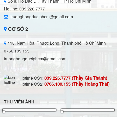
Số 8, Hồ Đắc Di, Tây Thạnh, TP Hồ Chí Minh.
Hotline: 039.226.7777
truonghongductphcm@gmail.com
CƠ SỞ 2
118, Nam Hòa, Phước Long, Thành phố Hồ Chí Minh
0766.109.155
truonghongductphcm@gmail.com
039.226.7777 (Thầy Gia Thành)
Hotline CS1:
0766.109.155 (Thầy Hoàng Thái)
Hotline CS2:
THƯ VIỆN ẢNH