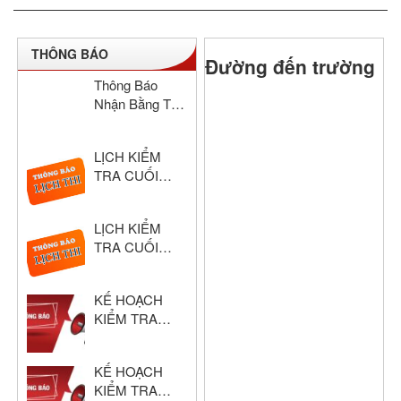
THÔNG BÁO
Đường đến trường
Thông Báo
Nhận Bằng Tốt
Nghiệp THCS
& THPT Hồng
LỊCH KIỂM
Đức Năm Học
TRA CUỐI
2024–2025
HỌC KỲ I –
KHỐI THPT
LỊCH KIỂM
NĂM HỌC:
TRA CUỐI
2025 – 2026
HỌC KỲ I –
KHỐI THCS
KẾ HOẠCH
NĂM HỌC:
KIỂM TRA
2025 – 2026
CUỐI HỌC KỲ
I – KHỐI THPT
KẾ HOẠCH
NĂM HỌC:
KIỂM TRA
2025 – 2026