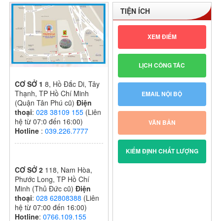
NĂM HỌC:
TIỆN ÍCH
2024 – 2025
XEM ĐIỂM
LỊCH CÔNG TÁC
CƠ SỞ 1
8, Hồ Đắc Di, Tây
Thạnh, TP Hồ Chí Minh
EMAIL NỘI BỘ
(Quận Tân Phú cũ)
Điện
thoại
:
028 38109 155
(Liên
hệ từ 07:0 đến 16:00)
VĂN BẢN
Hotline
:
039.226.7777
KIỂM ĐỊNH CHẤT LƯỢNG
CƠ SỞ 2
118, Nam Hòa,
Phước Long, TP Hồ Chí
Minh (Thủ Đức cũ)
Điện
thoại
:
028 62808388
(Liên
hệ từ 07:00 đến 16:00)
Hotline
:
0766.109.155