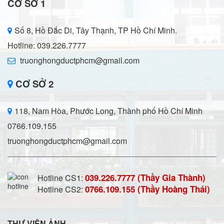
CƠ SỞ 1
Số 8, Hồ Đắc Di, Tây Thạnh, TP Hồ Chí Minh.
Hotline: 039.226.7777
truonghongductphcm@gmail.com
CƠ SỞ 2
118, Nam Hòa, Phước Long, Thành phố Hồ Chí Minh
0766.109.155
truonghongductphcm@gmail.com
039.226.7777 (Thầy Gia Thành)
Hotline CS1:
0766.109.155 (Thầy Hoàng Thái)
Hotline CS2:
THƯ VIỆN ẢNH