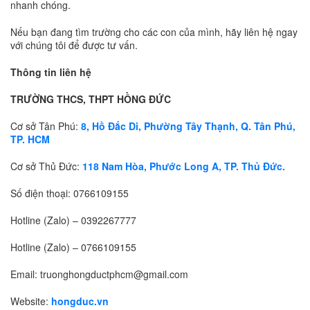
nhanh chóng.
Nếu bạn đang tìm trường cho các con của mình, hãy liên hệ ngay
với chúng tôi để được tư vấn.
Thông tin liên hệ
TRƯỜNG THCS, THPT HỒNG ĐỨC
Cơ sở Tân Phú:
8, Hồ Đắc Di, Phường Tây Thạnh, Q. Tân Phú,
TP. HCM
Cơ sở Thủ Đức:
118 Nam Hòa, Phước Long A, TP. Thủ Đức.
Số điện thoại:
0766109155
Hotline (Zalo) –
0392267777
Hotline (Zalo) –
0766109155
Email: truonghongductphcm@gmail.com
Website:
hongduc.vn