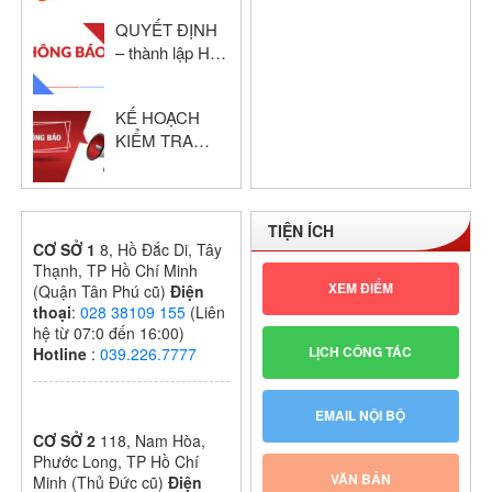
KHỔI THPT
QUYẾT ĐỊNH
NĂM HỌC:
– thành lập Hội
2024 – 2025
đồng chấm thi
giáo viên dạy
KẾ HOẠCH
giỏi cấp trường
KIỂM TRA
GIỮA HỌC KỲ
I – KHỐI THPT
NĂM HỌC:
TIỆN ÍCH
2024 – 2025
CƠ SỞ 1
8, Hồ Đắc Di, Tây
Thạnh, TP Hồ Chí Minh
XEM ĐIỂM
(Quận Tân Phú cũ)
Điện
thoại
:
028 38109 155
(Liên
hệ từ 07:0 đến 16:00)
LỊCH CÔNG TÁC
Hotline
:
039.226.7777
EMAIL NỘI BỘ
CƠ SỞ 2
118, Nam Hòa,
Phước Long, TP Hồ Chí
VĂN BẢN
Minh (Thủ Đức cũ)
Điện