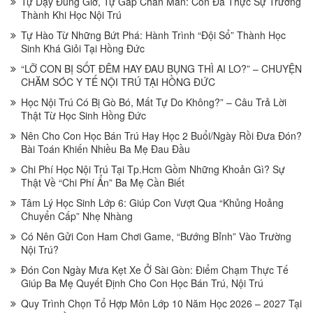
Tự Dậy Đúng Giờ, Tự Gấp Chăn Màn: Con Đã Thực Sự Trưởng
Thành Khi Học Nội Trú
Tự Hào Từ Những Bứt Phá: Hành Trình “Đội Sổ” Thành Học
Sinh Khá Giỏi Tại Hồng Đức
“LỠ CON BỊ SỐT ĐÊM HAY ĐAU BỤNG THÌ AI LO?” – CHUYỆN
CHĂM SÓC Y TẾ NỘI TRÚ TẠI HỒNG ĐỨC
Học Nội Trú Có Bị Gò Bó, Mất Tự Do Không?” – Câu Trả Lời
Thật Từ Học Sinh Hồng Đức
Nên Cho Con Học Bán Trú Hay Học 2 Buổi/Ngày Rồi Đưa Đón?
Bài Toán Khiến Nhiều Ba Mẹ Đau Đầu
Chi Phí Học Nội Trú Tại Tp.Hcm Gồm Những Khoản Gì? Sự
Thật Về “Chi Phí Ẩn” Ba Mẹ Cần Biết
Tâm Lý Học Sinh Lớp 6: Giúp Con Vượt Qua “Khủng Hoảng
Chuyển Cấp” Nhẹ Nhàng
Có Nên Gửi Con Ham Chơi Game, “Bướng Bỉnh” Vào Trường
Nội Trú?
Đón Con Ngày Mưa Kẹt Xe Ở Sài Gòn: Điểm Chạm Thực Tế
Giúp Ba Mẹ Quyết Định Cho Con Học Bán Trú, Nội Trú
Quy Trình Chọn Tổ Hợp Môn Lớp 10 Năm Học 2026 – 2027 Tại