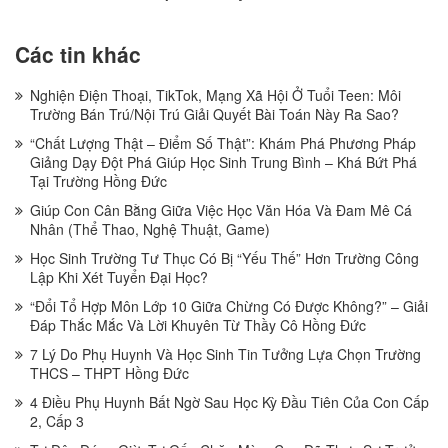
Các tin khác
Nghiện Điện Thoại, TikTok, Mạng Xã Hội Ở Tuổi Teen: Môi
Trường Bán Trú/Nội Trú Giải Quyết Bài Toán Này Ra Sao?
“Chất Lượng Thật – Điểm Số Thật”: Khám Phá Phương Pháp
Giảng Dạy Đột Phá Giúp Học Sinh Trung Bình – Khá Bứt Phá
Tại Trường Hồng Đức
Giúp Con Cân Bằng Giữa Việc Học Văn Hóa Và Đam Mê Cá
Nhân (Thể Thao, Nghệ Thuật, Game)
Học Sinh Trường Tư Thục Có Bị “Yếu Thế” Hơn Trường Công
Lập Khi Xét Tuyển Đại Học?
“Đổi Tổ Hợp Môn Lớp 10 Giữa Chừng Có Được Không?” – Giải
Đáp Thắc Mắc Và Lời Khuyên Từ Thầy Cô Hồng Đức
7 Lý Do Phụ Huynh Và Học Sinh Tin Tưởng Lựa Chọn Trường
THCS – THPT Hồng Đức
4 Điều Phụ Huynh Bất Ngờ Sau Học Kỳ Đầu Tiên Của Con Cấp
2, Cấp 3