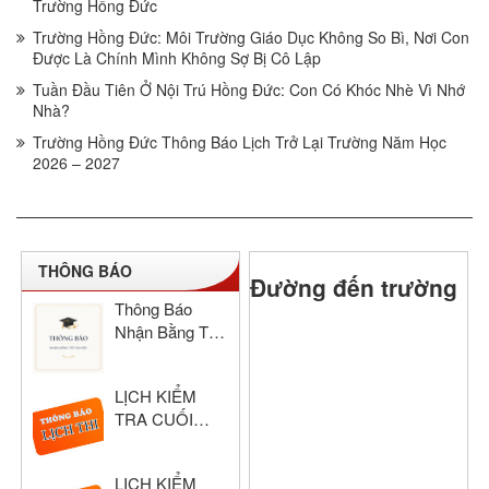
Trường Hồng Đức
Trường Hồng Đức: Môi Trường Giáo Dục Không So Bì, Nơi Con
Được Là Chính Mình Không Sợ Bị Cô Lập
Tuần Đầu Tiên Ở Nội Trú Hồng Đức: Con Có Khóc Nhè Vì Nhớ
Nhà?
Trường Hồng Đức Thông Báo Lịch Trở Lại Trường Năm Học
2026 – 2027
THÔNG BÁO
Đường đến trường
Thông Báo
Nhận Bằng Tốt
Nghiệp THCS
& THPT Hồng
LỊCH KIỂM
Đức Năm Học
TRA CUỐI
2024–2025
HỌC KỲ I –
KHỐI THPT
LỊCH KIỂM
NĂM HỌC: