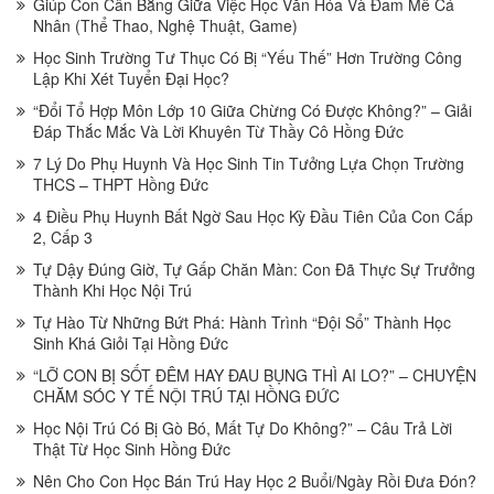
Giúp Con Cân Bằng Giữa Việc Học Văn Hóa Và Đam Mê Cá
Nhân (Thể Thao, Nghệ Thuật, Game)
Học Sinh Trường Tư Thục Có Bị “Yếu Thế” Hơn Trường Công
Lập Khi Xét Tuyển Đại Học?
“Đổi Tổ Hợp Môn Lớp 10 Giữa Chừng Có Được Không?” – Giải
Đáp Thắc Mắc Và Lời Khuyên Từ Thầy Cô Hồng Đức
7 Lý Do Phụ Huynh Và Học Sinh Tin Tưởng Lựa Chọn Trường
THCS – THPT Hồng Đức
4 Điều Phụ Huynh Bất Ngờ Sau Học Kỳ Đầu Tiên Của Con Cấp
2, Cấp 3
Tự Dậy Đúng Giờ, Tự Gấp Chăn Màn: Con Đã Thực Sự Trưởng
Thành Khi Học Nội Trú
Tự Hào Từ Những Bứt Phá: Hành Trình “Đội Sổ” Thành Học
Sinh Khá Giỏi Tại Hồng Đức
“LỠ CON BỊ SỐT ĐÊM HAY ĐAU BỤNG THÌ AI LO?” – CHUYỆN
CHĂM SÓC Y TẾ NỘI TRÚ TẠI HỒNG ĐỨC
Học Nội Trú Có Bị Gò Bó, Mất Tự Do Không?” – Câu Trả Lời
Thật Từ Học Sinh Hồng Đức
Nên Cho Con Học Bán Trú Hay Học 2 Buổi/Ngày Rồi Đưa Đón?