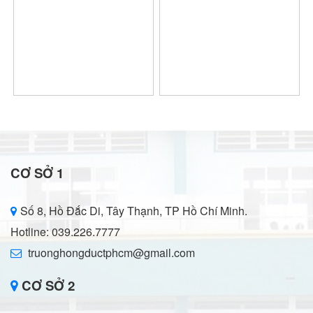
CƠ SỞ 1
Số 8, Hồ Đắc Di, Tây Thạnh, TP Hồ Chí Minh.
Hotline: 039.226.7777
truonghongductphcm@gmail.com
CƠ SỞ 2