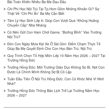
Bài Toán Khiến Nhiều Ba Mẹ Đau Đầu
Chi Phí Học Nội Trú Tại Tp.Hcm Gồm Những Khoản Gì? Sự
Thật Về “Chi Phí Ẩn” Ba Mẹ Cần Biết
Tâm Lý Học Sinh Lớp 6: Giúp Con Vượt Qua “Khủng Hoảng
Chuyển Cấp” Nhẹ Nhàng
Có Nên Gửi Con Ham Chơi Game, “Bướng Bỉnh” Vào Trường
Nội Trú?
Đón Con Ngày Mưa Kẹt Xe Ở Sài Gòn: Điểm Chạm Thực Tế
Giúp Ba Mẹ Quyết Định Cho Con Học Bán Trú, Nội Trú
Quy Trình Chọn Tổ Hợp Môn Lớp 10 Năm Học 2026 – 2027 Tại
Trường Hồng Đức
Trường Hồng Đức: Môi Trường Giáo Dục Không So Bì, Nơi Con
Được Là Chính Mình Không Sợ Bị Cô Lập
Tuần Đầu Tiên Ở Nội Trú Hồng Đức: Con Có Khóc Nhè Vì Nhớ
Nhà?
Trường Hồng Đức Thông Báo Lịch Trở Lại Trường Năm Học
2026 – 2027