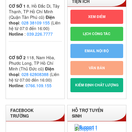
TIỆN ÍCH
2024 – 2025
CƠ SỞ 1
8, Hồ Đắc Di, Tây
Thạnh, TP Hồ Chí Minh
XEM ĐIỂM
(Quận Tân Phú cũ)
Điện
thoại
:
028 38109 155
(Liên
hệ từ 07:0 đến 16:00)
LỊCH CÔNG TÁC
Hotline
:
039.226.7777
EMAIL NỘI BỘ
CƠ SỞ 2
118, Nam Hòa,
Phước Long, TP Hồ Chí
VĂN BẢN
Minh (Thủ Đức cũ)
Điện
thoại
:
028 62808388
(Liên
hệ từ 07:00 đến 16:00)
KIỂM ĐỊNH CHẤT LƯỢNG
Hotline
:
0766.109.155
FACEBOOK
HỖ TRỢ TUYỂN
TRƯỜNG
SINH