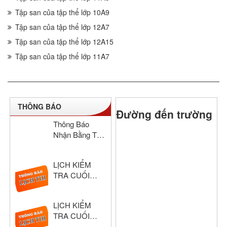
Tập san của tập thể lớp 10A9
Tập san của tập thể lớp 12A7
Tập san của tập thể lớp 12A15
Tập san của tập thể lớp 11A7
THÔNG BÁO
Đường đến trường
Thông Báo
Nhận Bằng Tốt
Nghiệp THCS
& THPT Hồng
LỊCH KIỂM
Đức Năm Học
TRA CUỐI
2024–2025
HỌC KỲ I –
KHỐI THPT
LỊCH KIỂM
NĂM HỌC:
TRA CUỐI
2025 – 2026
HỌC KỲ I –