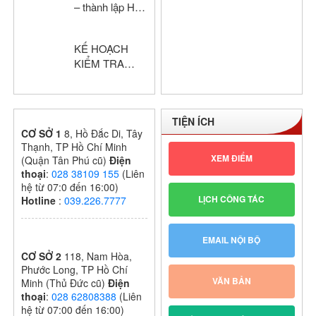
– thành lập Hội
2024 – 2025
đồng chấm thi
giáo viên dạy
KẾ HOẠCH
giỏi cấp trường
KIỂM TRA
GIỮA HỌC KỲ
I – KHỐI THPT
NĂM HỌC:
TIỆN ÍCH
2024 – 2025
CƠ SỞ 1
8, Hồ Đắc Di, Tây
Thạnh, TP Hồ Chí Minh
XEM ĐIỂM
(Quận Tân Phú cũ)
Điện
thoại
:
028 38109 155
(Liên
hệ từ 07:0 đến 16:00)
LỊCH CÔNG TÁC
Hotline
:
039.226.7777
EMAIL NỘI BỘ
CƠ SỞ 2
118, Nam Hòa,
Phước Long, TP Hồ Chí
VĂN BẢN
Minh (Thủ Đức cũ)
Điện
thoại
:
028 62808388
(Liên
hệ từ 07:00 đến 16:00)