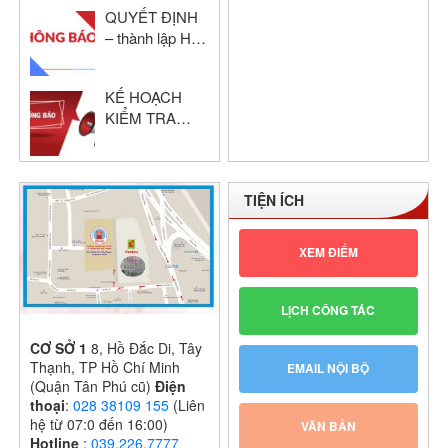
QUYẾT ĐỊNH
NĂM HỌC:
– thành lập Hội
2024 – 2025
đồng chấm thi
giáo viên dạy
KẾ HOẠCH
giỏi cấp trường
KIỂM TRA
GIỮA HỌC KỲ
I – KHỐI THPT
NĂM HỌC:
TIỆN ÍCH
2024 – 2025
XEM ĐIỂM
LỊCH CÔNG TÁC
CƠ SỞ 1
8, Hồ Đắc Di, Tây
Thạnh, TP Hồ Chí Minh
EMAIL NỘI BỘ
(Quận Tân Phú cũ)
Điện
thoại
:
028 38109 155
(Liên
hệ từ 07:0 đến 16:00)
VĂN BẢN
Hotline
:
039.226.7777