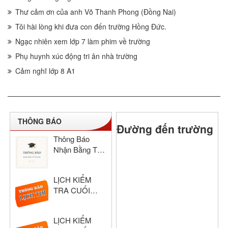
Thư cảm ơn của anh Võ Thanh Phong (Đồng Nai)
Tôi hài lòng khi đưa con đến trường Hồng Đức.
Ngạc nhiên xem lớp 7 làm phim về trường
Phụ huynh xúc động tri ân nhà trường
Cảm nghĩ lớp 8 A1
THÔNG BÁO
Đường đến trường
Thông Báo
Nhận Bằng Tốt
Nghiệp THCS
& THPT Hồng
LỊCH KIỂM
Đức Năm Học
TRA CUỐI
2024–2025
HỌC KỲ I –
KHỐI THPT
LỊCH KIỂM
NĂM HỌC: