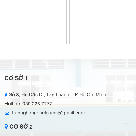
CƠ SỞ 1
Số 8, Hồ Đắc Di, Tây Thạnh, TP Hồ Chí Minh.
Hotline: 039.226.7777
truonghongductphcm@gmail.com
CƠ SỞ 2