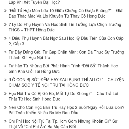
Lập Khi Xét Tuyển Đại Học?
“Đổi Tổ Hợp Môn Lớp 10 Giữa Chừng Có Được Không?” – Giải
Đáp Thắc Mắc Và Lời Khuyên Từ Thầy Cô Hồng Đức
7 Lý Do Phụ Huynh Và Học Sinh Tin Tưởng Lựa Chọn Trường
THCS – THPT Hồng Đức
4 Điều Phụ Huynh Bất Ngờ Sau Học Kỳ Đầu Tiên Của Con Cấp
2, Cấp 3
Tự Dậy Đúng Giờ, Tự Gấp Chăn Màn: Con Đã Thực Sự Trưởng
Thành Khi Học Nội Trú
Tự Hào Từ Những Bứt Phá: Hành Trình “Đội Sổ” Thành Học
Sinh Khá Giỏi Tại Hồng Đức
“LỠ CON BỊ SỐT ĐÊM HAY ĐAU BỤNG THÌ AI LO?” – CHUYỆN
CHĂM SÓC Y TẾ NỘI TRÚ TẠI HỒNG ĐỨC
Học Nội Trú Có Bị Gò Bó, Mất Tự Do Không?” – Câu Trả Lời
Thật Từ Học Sinh Hồng Đức
Nên Cho Con Học Bán Trú Hay Học 2 Buổi/Ngày Rồi Đưa Đón?
Bài Toán Khiến Nhiều Ba Mẹ Đau Đầu
Chi Phí Học Nội Trú Tại Tp.Hcm Gồm Những Khoản Gì? Sự
Thật Về “Chi Phí Ẩn” Ba Mẹ Cần Biết