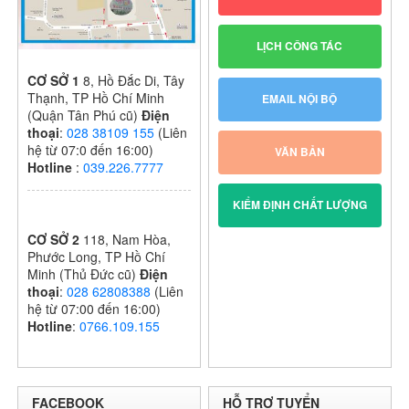
LỊCH CÔNG TÁC
CƠ SỞ 1
8, Hồ Đắc Di, Tây
Thạnh, TP Hồ Chí Minh
EMAIL NỘI BỘ
(Quận Tân Phú cũ)
Điện
thoại
:
028 38109 155
(Liên
hệ từ 07:0 đến 16:00)
VĂN BẢN
Hotline
:
039.226.7777
KIỂM ĐỊNH CHẤT LƯỢNG
CƠ SỞ 2
118, Nam Hòa,
Phước Long, TP Hồ Chí
Minh (Thủ Đức cũ)
Điện
thoại
:
028 62808388
(Liên
hệ từ 07:00 đến 16:00)
Hotline
:
0766.109.155
FACEBOOK
HỖ TRỢ TUYỂN