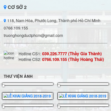
CƠ SỞ 2
118, Nam Hòa, Phước Long, Thành phố Hồ Chí Minh
0766.109.155
truonghongductphcm@gmail.com
039.226.7777 (Thầy Gia Thành)
Hotline CS1:
0766.109.155 (Thầy Hoàng Thái)
Hotline CS2:
THƯ VIỆN ẢNH