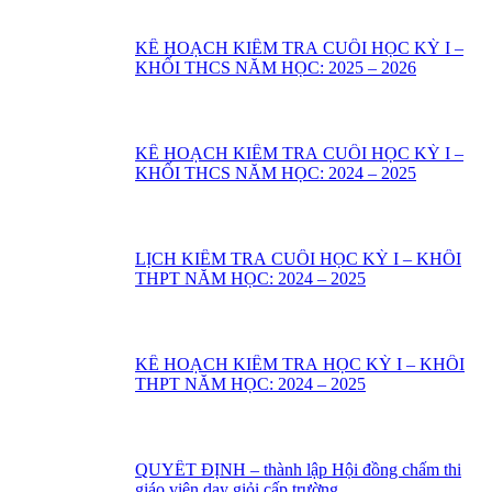
KẾ HOẠCH KIỂM TRA CUỐI HỌC KỲ I –
KHỐI THCS NĂM HỌC: 2025 – 2026
KẾ HOẠCH KIỂM TRA CUỐI HỌC KỲ I –
KHỐI THCS NĂM HỌC: 2024 – 2025
LỊCH KIỂM TRA CUỐI HỌC KỲ I – KHỐI
THPT NĂM HỌC: 2024 – 2025
KẾ HOẠCH KIỂM TRA HỌC KỲ I – KHỔI
THPT NĂM HỌC: 2024 – 2025
QUYẾT ĐỊNH – thành lập Hội đồng chấm thi
giáo viên dạy giỏi cấp trường