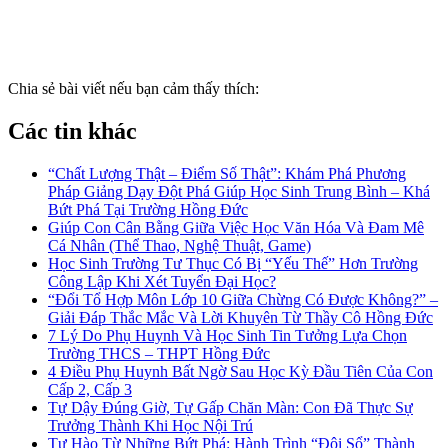
Chia sẻ bài viết nếu bạn cảm thấy thích:
Các tin khác
“Chất Lượng Thật – Điểm Số Thật”: Khám Phá Phương
Pháp Giảng Dạy Đột Phá Giúp Học Sinh Trung Bình – Khá
Bứt Phá Tại Trường Hồng Đức
Giúp Con Cân Bằng Giữa Việc Học Văn Hóa Và Đam Mê
Cá Nhân (Thể Thao, Nghệ Thuật, Game)
Học Sinh Trường Tư Thục Có Bị “Yếu Thế” Hơn Trường
Công Lập Khi Xét Tuyển Đại Học?
“Đổi Tổ Hợp Môn Lớp 10 Giữa Chừng Có Được Không?” –
Giải Đáp Thắc Mắc Và Lời Khuyên Từ Thầy Cô Hồng Đức
7 Lý Do Phụ Huynh Và Học Sinh Tin Tưởng Lựa Chọn
Trường THCS – THPT Hồng Đức
4 Điều Phụ Huynh Bất Ngờ Sau Học Kỳ Đầu Tiên Của Con
Cấp 2, Cấp 3
Tự Dậy Đúng Giờ, Tự Gấp Chăn Màn: Con Đã Thực Sự
Trưởng Thành Khi Học Nội Trú
Tự Hào Từ Những Bứt Phá: Hành Trình “Đội Sổ” Thành