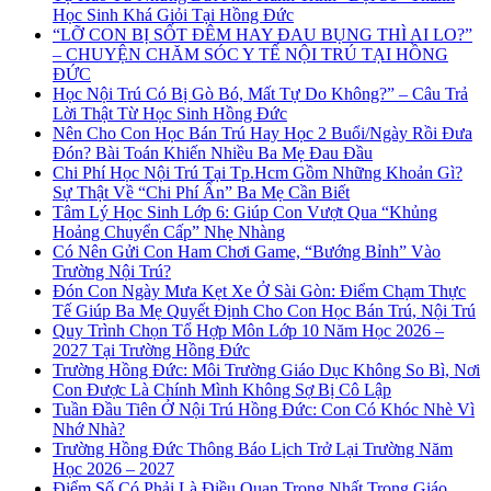
Học Sinh Khá Giỏi Tại Hồng Đức
“LỠ CON BỊ SỐT ĐÊM HAY ĐAU BỤNG THÌ AI LO?”
– CHUYỆN CHĂM SÓC Y TẾ NỘI TRÚ TẠI HỒNG
ĐỨC
Học Nội Trú Có Bị Gò Bó, Mất Tự Do Không?” – Câu Trả
Lời Thật Từ Học Sinh Hồng Đức
Nên Cho Con Học Bán Trú Hay Học 2 Buổi/Ngày Rồi Đưa
Đón? Bài Toán Khiến Nhiều Ba Mẹ Đau Đầu
Chi Phí Học Nội Trú Tại Tp.Hcm Gồm Những Khoản Gì?
Sự Thật Về “Chi Phí Ẩn” Ba Mẹ Cần Biết
Tâm Lý Học Sinh Lớp 6: Giúp Con Vượt Qua “Khủng
Hoảng Chuyển Cấp” Nhẹ Nhàng
Có Nên Gửi Con Ham Chơi Game, “Bướng Bỉnh” Vào
Trường Nội Trú?
Đón Con Ngày Mưa Kẹt Xe Ở Sài Gòn: Điểm Chạm Thực
Tế Giúp Ba Mẹ Quyết Định Cho Con Học Bán Trú, Nội Trú
Quy Trình Chọn Tổ Hợp Môn Lớp 10 Năm Học 2026 –
2027 Tại Trường Hồng Đức
Trường Hồng Đức: Môi Trường Giáo Dục Không So Bì, Nơi
Con Được Là Chính Mình Không Sợ Bị Cô Lập
Tuần Đầu Tiên Ở Nội Trú Hồng Đức: Con Có Khóc Nhè Vì
Nhớ Nhà?
Trường Hồng Đức Thông Báo Lịch Trở Lại Trường Năm
Học 2026 – 2027
Điểm Số Có Phải Là Điều Quan Trọng Nhất Trong Giáo