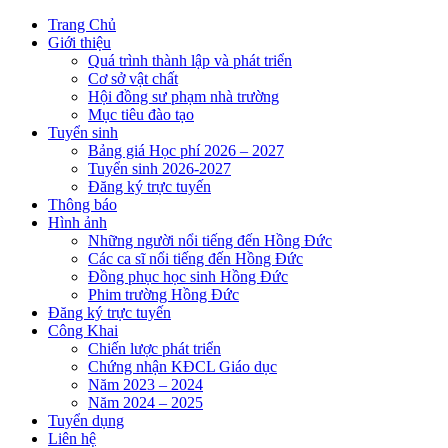
Trang Chủ
Giới thiệu
Quá trình thành lập và phát triển
Cơ sở vật chất
Hội đồng sư phạm nhà trường
Mục tiêu đào tạo
Tuyển sinh
Bảng giá Học phí 2026 – 2027
Tuyển sinh 2026-2027
Đăng ký trực tuyến
Thông báo
Hình ảnh
Những người nổi tiếng đến Hồng Đức
Các ca sĩ nổi tiếng đến Hồng Đức
Đồng phục học sinh Hồng Đức
Phim trường Hồng Đức
Đăng ký trực tuyến
Công Khai
Chiến lược phát triển
Chứng nhận KĐCL Giáo dục
Năm 2023 – 2024
Năm 2024 – 2025
Tuyển dụng
Liên hệ