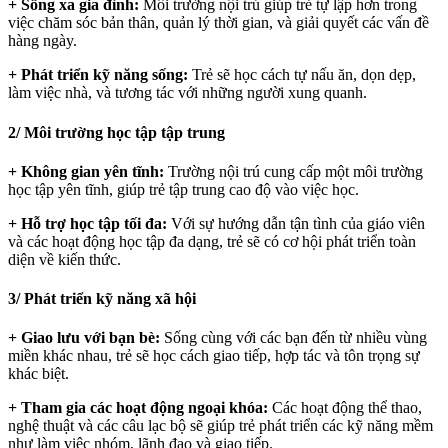
+ Sống xa gia đình:
Môi trường nội trú giúp trẻ tự lập hơn trong
việc chăm sóc bản thân, quản lý thời gian, và giải quyết các vấn đề
hàng ngày.
+ Phát triển kỹ năng sống:
Trẻ sẽ học cách tự nấu ăn, dọn dẹp,
làm việc nhà, và tương tác với những người xung quanh.
2/ Môi trường học tập tập trung
+ Không gian yên tĩnh:
Trường nội trú cung cấp một môi trường
học tập yên tĩnh, giúp trẻ tập trung cao độ vào việc học.
+ Hỗ trợ học tập tối đa:
Với sự hướng dẫn tận tình của giáo viên
và các hoạt động học tập đa dạng, trẻ sẽ có cơ hội phát triển toàn
diện về kiến thức.
3/ Phát triển kỹ năng xã hội
+ Giao lưu với bạn bè:
Sống cùng với các bạn đến từ nhiều vùng
miền khác nhau, trẻ sẽ học cách giao tiếp, hợp tác và tôn trọng sự
khác biệt.
+ Tham gia các hoạt động ngoại khóa:
Các hoạt động thể thao,
nghệ thuật và các câu lạc bộ sẽ giúp trẻ phát triển các kỹ năng mềm
như làm việc nhóm, lãnh đạo và giao tiếp.