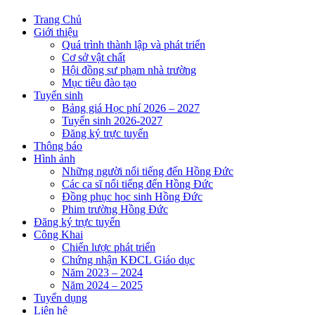
Trang Chủ
Giới thiệu
Quá trình thành lập và phát triển
Cơ sở vật chất
Hội đồng sư phạm nhà trường
Mục tiêu đào tạo
Tuyển sinh
Bảng giá Học phí 2026 – 2027
Tuyển sinh 2026-2027
Đăng ký trực tuyến
Thông báo
Hình ảnh
Những người nổi tiếng đến Hồng Đức
Các ca sĩ nổi tiếng đến Hồng Đức
Đồng phục học sinh Hồng Đức
Phim trường Hồng Đức
Đăng ký trực tuyến
Công Khai
Chiến lược phát triển
Chứng nhận KĐCL Giáo dục
Năm 2023 – 2024
Năm 2024 – 2025
Tuyển dụng
Liên hệ