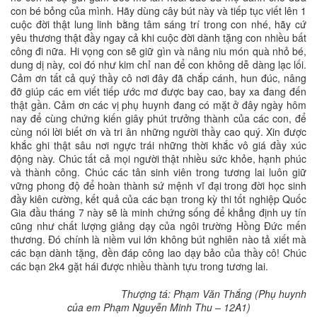
con bé bỏng của mình. Hãy dùng cây bút này và tiếp tục viết lên 1
cuộc đời thật lung linh bằng tâm sáng trí trong con nhé, hãy cứ
yêu thương thật đầy ngay cả khi cuộc đời dành tặng con nhiều bất
công đi nữa. Hi vọng con sẽ giữ gìn và nâng niu món quà nhỏ bé,
dung dị này, coi đó như kim chỉ nan để con không dễ dàng lạc lối.
Cảm ơn tất cả quý thầy cô nơi đây đã chắp cánh, hun đúc, nâng
đỡ giúp các em viết tiếp ước mơ được bay cao, bay xa đang đến
thật gần. Cảm ơn các vị phụ huynh đang có mặt ở đây ngày hôm
nay để cùng chứng kiến giây phút trưởng thành của các con, để
cùng nói lời biết ơn và tri ân những người thầy cao quý. Xin được
khắc ghi thật sâu nơi ngực trái những thời khắc vô giá đầy xúc
động này. Chúc tất cả mọi người thật nhiều sức khỏe, hạnh phúc
và thành công. Chúc các tân sinh viên trong tương lai luôn giữ
vững phong độ để hoàn thành sứ mệnh vĩ đại trong đời học sinh
đầy kiên cường, kết quả của các bạn trong kỳ thi tốt nghiệp Quốc
Gia đầu tháng 7 này sẽ là minh chứng sống để khẳng định uy tín
cũng như chất lượng giảng dạy của ngôi trường Hồng Đức mến
thương. Đó chính là niềm vui lớn không bút nghiên nào tả xiết mà
các bạn dành tặng, đền đáp công lao dạy bảo của thầy cô! Chúc
các bạn 2k4 gặt hái được nhiều thành tựu trong tương lai.
Thượng tá: Phạm Văn Thắng (Phụ huynh
của em Phạm Nguyễn Minh Thu – 12A1)