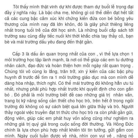
Tôi thấy mình thật vinh dự khi được tham dự buổi lễ trọng đại
đầy ý nghĩa này. Là bậc cha mẹ, không gì có thể diễn đạt hết tất
cả các cung bậc cảm xúc khi chứng kiến đứa con bé bỏng yêu
thương của mình nay đã lớn khôn, đó là giây phút thiêng liêng
nhất trong tuổi trẻ của đời học sinh. Là những buổi cắp sách tới
trường sau cùng đầy tiếc nuối khi thời khắc chia tay thầy cô, bạn
bè và mái trường dấu yêu đang đến thật gần.
Cấp 3 là dấu ấn quan trọng nhất của con , vì thế lựa chọn 1
môi trường học tập lành mạnh, là nơi có thể giúp các em tu dưỡng
nhân cách, đạo đức và hoàn thiện hơn mỗi ngày rất quan trọng .
Chúng tôi vô cùng lo lắng, trăn trở, xin ý kiến của các bậc phụ
huynh đi trước để tìm ra 1 môi trường giáo dục mà con mình dễ
dàng hòa nhập, thích nghi. Có thể mái trường đó không hẳn ưu tú
nhất, nhưng phải phù hợp nhất trước khi quyết định cho con gắn
bó . Đó phải là môi trường biết đề cao những giá trị nhân văn,
trang bị kỹ năng sống cần thiết cho học trò, trên hết ở trong ngôi
trường đó không có sự cách biệt quá lớn giữa thầy và trò. Người
thầy ngoài việc truyền đạt tri thức cho học trò ra còn phải gần gũi,
động viên, giúp các em phát huy vốn sống cũng như nghiệm ra
những giá trị quý giá trong cuộc sống đời thường. Và Hồng Đức
chính là lựa chọn phù hợp nhất khiến tôi tin tưởng, gửi gắm con
mình. Ngày cuối tuần được về nhà, nhìn con vui vẻ , năng nổ