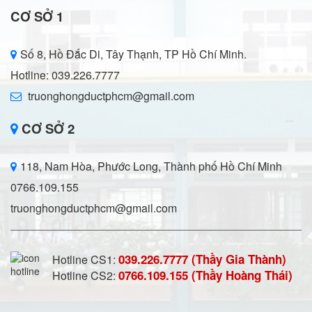
CƠ SỞ 1
Số 8, Hồ Đắc Di, Tây Thạnh, TP Hồ Chí Minh.
Hotline: 039.226.7777
truonghongductphcm@gmail.com
CƠ SỞ 2
118, Nam Hòa, Phước Long, Thành phố Hồ Chí Minh
0766.109.155
truonghongductphcm@gmail.com
039.226.7777 (Thầy Gia Thành)
Hotline CS1:
0766.109.155 (Thầy Hoàng Thái)
Hotline CS2: