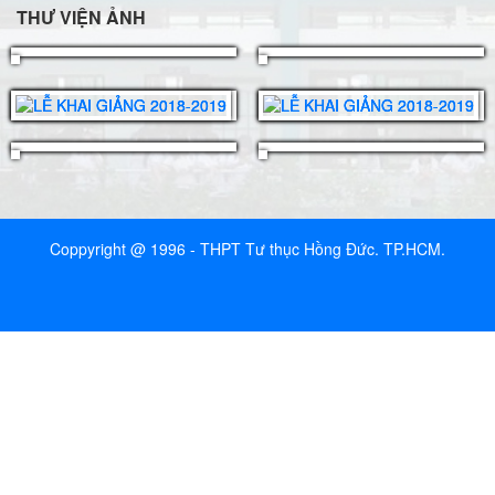
THƯ VIỆN ẢNH
Coppyright @ 1996 - THPT Tư thục Hồng Đức. TP.HCM.