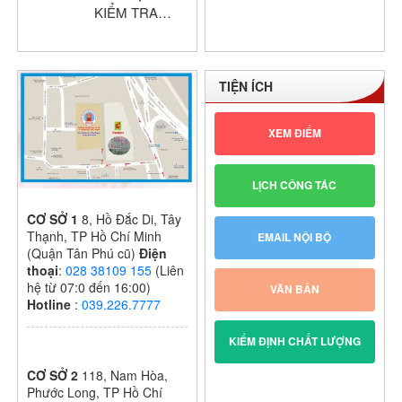
KIỂM TRA
GIỮA HỌC KỲ
I – KHỐI THPT
NĂM HỌC:
TIỆN ÍCH
2024 – 2025
XEM ĐIỂM
LỊCH CÔNG TÁC
CƠ SỞ 1
8, Hồ Đắc Di, Tây
Thạnh, TP Hồ Chí Minh
EMAIL NỘI BỘ
(Quận Tân Phú cũ)
Điện
thoại
:
028 38109 155
(Liên
hệ từ 07:0 đến 16:00)
VĂN BẢN
Hotline
:
039.226.7777
KIỂM ĐỊNH CHẤT LƯỢNG
CƠ SỞ 2
118, Nam Hòa,
Phước Long, TP Hồ Chí