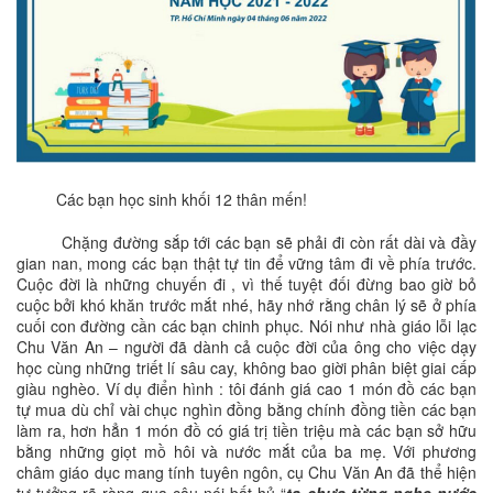
Các bạn học sinh khối 12 thân mến!
Chặng đường sắp tới các bạn sẽ phải đi còn rất dài và đầy
gian nan, mong các bạn thật tự tin để vững tâm đi về phía trước.
Cuộc đời là những chuyến đi , vì thế tuyệt đối đừng bao giờ bỏ
cuộc bởi khó khăn trước mắt nhé, hãy nhớ rằng chân lý sẽ ở phía
cuối con đường cần các bạn chinh phục. Nói như nhà giáo lỗi lạc
Chu Văn An – người đã dành cả cuộc đời của ông cho việc dạy
học cùng những triết lí sâu cay, không bao giời phân biệt giai cấp
giàu nghèo. Ví dụ điển hình : tôi đánh giá cao 1 món đồ các bạn
tự mua dù chỉ vài chục nghìn đồng bằng chính đồng tiền các bạn
làm ra, hơn hẳn 1 món đồ có giá trị tiền triệu mà các bạn sở hữu
bằng những giọt mồ hôi và nước mắt của ba mẹ. Với phương
châm giáo dục mang tính tuyên ngôn, cụ Chu Văn An đã thể hiện