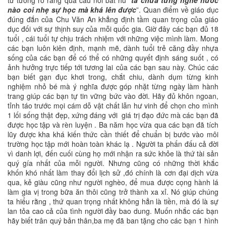
tư tưởng rõ ràng qua câu nói bất hủ “
ta chưa từng nghe nước
nào coi nhẹ sự học mà khá lên được
”. Quan điểm về giáo dục
đúng đắn của Chu Văn An khẳng định tầm quan trọng của giáo
dục đối với sự thịnh suy của mỗi quốc gia. Giờ đây các bạn đủ 18
tuổi , cái tuổi tự chịu trách nhiệm với những việc mình làm. Mong
các bạn luôn kiên định, mạnh mẽ, dành tuổi trẻ căng đầy nhựa
sống của các bạn để có thể có những quyết định sáng suốt , có
ảnh hưởng trực tiếp tới tương lai của các bạn sau này. Chúc các
bạn biết gạn đục khơi trong, chắt chiu, dành dụm từng kinh
nghiệm nhỏ bé mà ý nghĩa được góp nhặt từng ngày làm hành
trang giúp các bạn tự tin vững bức vào đời. Hãy đủ khôn ngoan,
tỉnh táo trước mọi cám dỗ vật chất lẫn hư vinh để chọn cho mình
1 lối sống thật đẹp, xứng đáng với giá trị đạo đức mà các bạn đã
được học tập và rèn luyện . Ba năm học vừa qua các bạn đã tích
lũy được kha khá kiến thức cần thiết để chuẩn bị bước vào môi
trường học tập mới hoàn toàn khác lạ . Người ta phấn đấu cả đời
vì danh lợi, đến cuối cùng họ mới nhận ra sức khỏe là thứ tài sản
quý gía nhất của mỗi người. Nhưng cũng có những thời khắc
khốn khó nhất làm thay đổi lịch sử ,đó chính là cơn đại dịch vừa
qua, kẻ giàu cũng như người nghèo, để mua được cọng hành lá
làm gia vị trong bữa ăn thôi cũng trở thành xa xỉ. Nó giúp chúng
ta hiểu rằng , thứ quan trọng nhất không hẳn là tiền, mà đó là sự
lan tỏa cao cả của tình người đầy bao dung. Muốn nhắc các bạn
hãy biết trân quý bản thân,ba mẹ đã ban tặng cho các bạn 1 hình