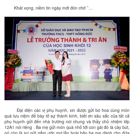
Khát vọng, niềm tin ngày mới đón chờ ’’…
Đại diện các vị phụ huynh, xin được gửi bó hoa cùng món
quà lưu niệm để bày tỏ sự thành kính, biết ơn sâu sắc của tất cả
phụ huynh gửi đến nhà trường nói chung và thầy chủ nhiệm lớp
12A1 nói riêng . Ba mẹ gửi món quà nhỏ tới con gái đó là cây bút,
nó còn là sự gửi gắm ước mơ lẫn hoài bão ba mẹ dành cho đứa