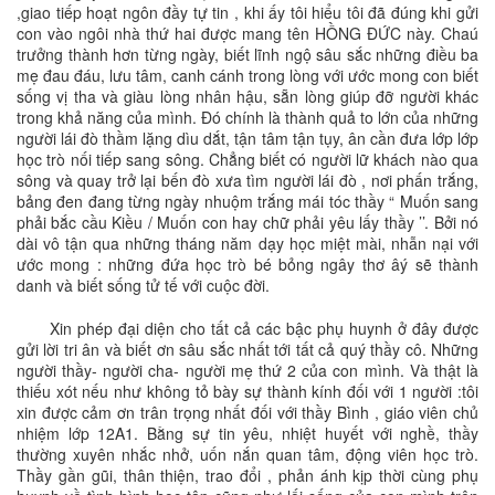
,giao tiếp hoạt ngôn đầy tự tin , khi ấy tôi hiểu tôi đã đúng khi gửi
con vào ngôi nhà thứ hai được mang tên HỒNG ĐỨC này. Chaú
trưởng thành hơn từng ngày, biết lĩnh ngộ sâu sắc những điều ba
mẹ đau đáu, lưu tâm, canh cánh trong lòng với ước mong con biết
sống vị tha và giàu lòng nhân hậu, sẵn lòng giúp đỡ người khác
trong khả năng của mình. Đó chính là thành quả to lớn của những
người lái đò thầm lặng dìu dắt, tận tâm tận tụy, ân cần đưa lớp lớp
học trò nối tiếp sang sông. Chẳng biết có người lữ khách nào qua
sông và quay trở lại bến đò xưa tìm người lái đò , nơi phấn trắng,
bảng đen đang từng ngày nhuộm trắng mái tóc thầy “ Muốn sang
phải bắc cầu Kiều / Muốn con hay chữ phải yêu lấy thầy ’’. Bởi nó
dài vô tận qua những tháng năm dạy học miệt mài, nhẫn nại với
ước mong : những đứa học trò bé bỏng ngây thơ âý sẽ thành
danh và biết sống tử tế với cuộc đời.
Xin phép đại diện cho tất cả các bậc phụ huynh ở đây được
gửi lời tri ân và biết ơn sâu sắc nhất tới tất cả quý thầy cô. Những
người thầy- người cha- người mẹ thứ 2 của con mình. Và thật là
thiếu xót nếu như không tỏ bày sự thành kính đối với 1 người :tôi
xin được cảm ơn trân trọng nhất đối với thầy Bình , giáo viên chủ
nhiệm lớp 12A1. Bằng sự tin yêu, nhiệt huyết với nghề, thầy
thường xuyên nhắc nhở, uốn nắn quan tâm, động viên học trò.
Thầy gần gũi, thân thiện, trao đổi , phản ánh kịp thời cùng phụ