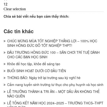
Chia sẻ bài viết nếu bạn cảm thấy thích:
Các tin khác
CHÚC MỪNG MÙA TỐT NGHIỆP THẮNG LỢI – 100% HỌC
SINH HỒNG ĐỨC ĐỖ TỐT NGHIỆP THPT!
ĐẤU TRƯỜNG HỒNG ĐỨC 100 – SÂN CHƠI TRÍ TUỆ DÀNH
CHO CÁC BẠN HỌC SINH
Khỏe để học tập, khỏe để sáng tạo
BUỔI SINH HOẠT DƯỚI CỜ ĐẦU TIÊN
THÔNG BÁO: Ngày trở lại trường sau kỳ nghỉ hè
Cẩm nang tuyển sinh trường tư thục cho phụ huynh và học sinh
LỄ TRƯỞNG THÀNH & TRI ÂN – MỘT DẤU ẤN KHÔNG THỂ
NÀO QUÊN
LỄ TỔNG KẾT NĂM HỌC 2024–2025 – TRƯỜNG THCS–THPT