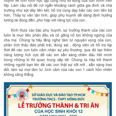
huynh về tình hình học tập cũng như lối sống của con mình trên
lớp. Làm cầu nối để rút ngắn khoảng cách giữa gia đình và nhà
trường như sợi dây liên kết, hỗ trợ cùng dạy bảo các con tiến bộ
hơn. Thầy tư vấn tận tình, giúp phụ huynh dễ dàng định hướng
tương lai đúng đắn, phù hợp với năng lực của con .
Kính thưa các bậc phụ huynh, sự trưởng thành của các con
luôn là mục tiêu phấn đấu và cố gắng nỗ lực không ngừng của
cha mẹ. Chúng ta hãy lắng nghe tâm tư nguyện vọng của con,
phân tích thấu đáo phải trái, đúng sai , động viên và hỗ trợ kịp
thời để các con luôn cảm nhận sự yêu thương, qua đó tạo thêm
năng lượng tích cực để các em sẵn sàng chiến đấu hết mình
trong những kì thi quan trọng sắp tới. Chúng ta hãy trở thành
những người bạn lớn để các con thật sự cởi mở , sẵn sàng trao
đổi, tâm sự mọi tâm tư ,tình cảm của các con 1 cách hồn nhiên
không căng thẳng.