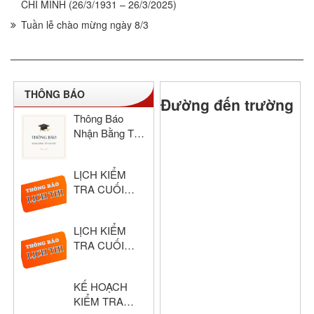
CHÍ MINH (26/3/1931 – 26/3/2025)
Tuần lễ chào mừng ngày 8/3
THÔNG BÁO
Đường đến trường
Thông Báo
Nhận Bằng Tốt
Nghiệp THCS
& THPT Hồng
LỊCH KIỂM
Đức Năm Học
TRA CUỐI
2024–2025
HỌC KỲ I –
KHỐI THPT
LỊCH KIỂM
NĂM HỌC:
TRA CUỐI
2025 – 2026
HỌC KỲ I –
KHỐI THCS
KẾ HOẠCH
NĂM HỌC:
KIỂM TRA
2025 – 2026