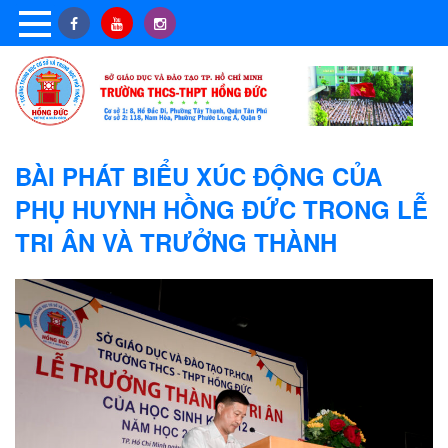
BÀI PHÁT BIỂU XÚC ĐỘNG CỦA
PHỤ HUYNH HỒNG ĐỨC TRONG LỄ
TRI ÂN VÀ TRƯỞNG THÀNH