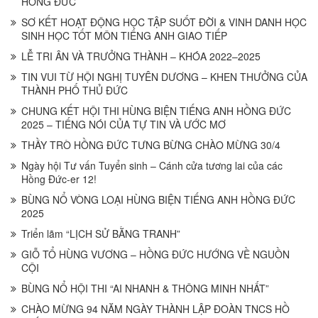
HỒNG ĐỨC
SƠ KẾT HOẠT ĐỘNG HỌC TẬP SUỐT ĐỜI & VINH DANH HỌC
SINH HỌC TỐT MÔN TIẾNG ANH GIAO TIẾP
LỄ TRI ÂN VÀ TRƯỞNG THÀNH – KHÓA 2022–2025
TIN VUI TỪ HỘI NGHỊ TUYÊN DƯƠNG – KHEN THƯỞNG CỦA
THÀNH PHỐ THỦ ĐỨC
CHUNG KẾT HỘI THI HÙNG BIỆN TIẾNG ANH HỒNG ĐỨC
2025 – TIẾNG NÓI CỦA TỰ TIN VÀ ƯỚC MƠ
THẦY TRÒ HỒNG ĐỨC TƯNG BỪNG CHÀO MỪNG 30/4
Ngày hội Tư vấn Tuyển sinh – Cánh cửa tương lai của các
Hồng Đức-er 12!
BÙNG NỔ VÒNG LOẠI HÙNG BIỆN TIẾNG ANH HỒNG ĐỨC
2025
Triển lãm “LỊCH SỬ BẰNG TRANH”
GIỖ TỔ HÙNG VƯƠNG – HỒNG ĐỨC HƯỚNG VỀ NGUỒN
CỘI
BÙNG NỔ HỘI THI “AI NHANH & THÔNG MINH NHẤT”
CHÀO MỪNG 94 NĂM NGÀY THÀNH LẬP ĐOÀN TNCS HỒ