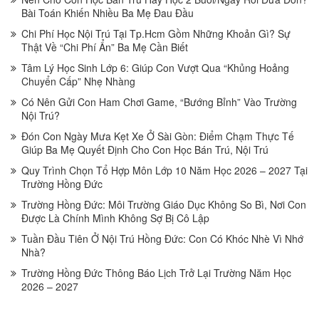
Bài Toán Khiến Nhiều Ba Mẹ Đau Đầu
Chi Phí Học Nội Trú Tại Tp.Hcm Gồm Những Khoản Gì? Sự
Thật Về “Chi Phí Ẩn” Ba Mẹ Cần Biết
Tâm Lý Học Sinh Lớp 6: Giúp Con Vượt Qua “Khủng Hoảng
Chuyển Cấp” Nhẹ Nhàng
Có Nên Gửi Con Ham Chơi Game, “Bướng Bỉnh” Vào Trường
Nội Trú?
Đón Con Ngày Mưa Kẹt Xe Ở Sài Gòn: Điểm Chạm Thực Tế
Giúp Ba Mẹ Quyết Định Cho Con Học Bán Trú, Nội Trú
Quy Trình Chọn Tổ Hợp Môn Lớp 10 Năm Học 2026 – 2027 Tại
Trường Hồng Đức
Trường Hồng Đức: Môi Trường Giáo Dục Không So Bì, Nơi Con
Được Là Chính Mình Không Sợ Bị Cô Lập
Tuần Đầu Tiên Ở Nội Trú Hồng Đức: Con Có Khóc Nhè Vì Nhớ
Nhà?
Trường Hồng Đức Thông Báo Lịch Trở Lại Trường Năm Học
2026 – 2027