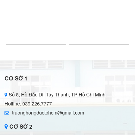
CƠ SỞ 1
Số 8, Hồ Đắc Di, Tây Thạnh, TP Hồ Chí Minh.
Hotline: 039.226.7777
truonghongductphcm@gmail.com
CƠ SỞ 2