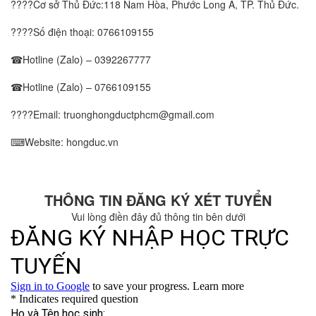
????Cơ sở Thủ Đức:118 Nam Hòa, Phước Long A, TP. Thủ Đức.
????Số điện thoại:
0766109155
☎Hotline (Zalo) –
0392267777
☎Hotline (Zalo) –
0766109155
????Email: truonghongductphcm@gmail.com
⌨Website: hongduc.vn
THÔNG TIN ĐĂNG KÝ XÉT TUYỂN
Vui lòng điền đây đủ thông tin bên dưới