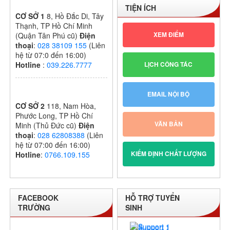
TIỆN ÍCH
2024 – 2025
CƠ SỞ 1
8, Hồ Đắc Di, Tây
Thạnh, TP Hồ Chí Minh
XEM ĐIỂM
(Quận Tân Phú cũ)
Điện
thoại
:
028 38109 155
(Liên
hệ từ 07:0 đến 16:00)
LỊCH CÔNG TÁC
Hotline
:
039.226.7777
EMAIL NỘI BỘ
CƠ SỞ 2
118, Nam Hòa,
Phước Long, TP Hồ Chí
VĂN BẢN
Minh (Thủ Đức cũ)
Điện
thoại
:
028 62808388
(Liên
hệ từ 07:00 đến 16:00)
KIỂM ĐỊNH CHẤT LƯỢNG
Hotline
:
0766.109.155
FACEBOOK
HỖ TRỢ TUYỂN
TRƯỜNG
SINH