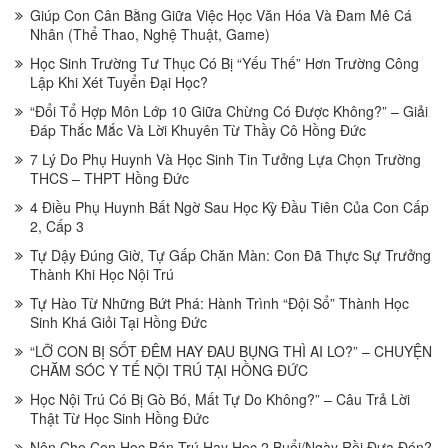
Giúp Con Cân Bằng Giữa Việc Học Văn Hóa Và Đam Mê Cá
Nhân (Thể Thao, Nghệ Thuật, Game)
Học Sinh Trường Tư Thục Có Bị “Yếu Thế” Hơn Trường Công
Lập Khi Xét Tuyển Đại Học?
“Đổi Tổ Hợp Môn Lớp 10 Giữa Chừng Có Được Không?” – Giải
Đáp Thắc Mắc Và Lời Khuyên Từ Thầy Cô Hồng Đức
7 Lý Do Phụ Huynh Và Học Sinh Tin Tưởng Lựa Chọn Trường
THCS – THPT Hồng Đức
4 Điều Phụ Huynh Bất Ngờ Sau Học Kỳ Đầu Tiên Của Con Cấp
2, Cấp 3
Tự Dậy Đúng Giờ, Tự Gấp Chăn Màn: Con Đã Thực Sự Trưởng
Thành Khi Học Nội Trú
Tự Hào Từ Những Bứt Phá: Hành Trình “Đội Sổ” Thành Học
Sinh Khá Giỏi Tại Hồng Đức
“LỠ CON BỊ SỐT ĐÊM HAY ĐAU BỤNG THÌ AI LO?” – CHUYỆN
CHĂM SÓC Y TẾ NỘI TRÚ TẠI HỒNG ĐỨC
Học Nội Trú Có Bị Gò Bó, Mất Tự Do Không?” – Câu Trả Lời
Thật Từ Học Sinh Hồng Đức
Nên Cho Con Học Bán Trú Hay Học 2 Buổi/Ngày Rồi Đưa Đón?