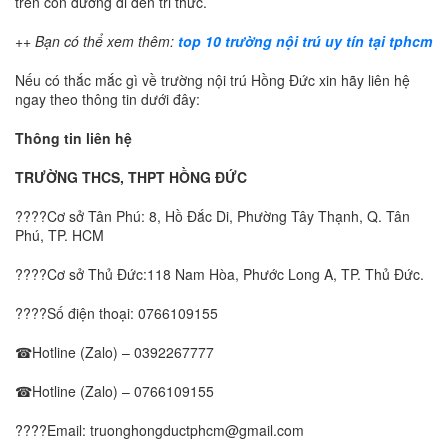
trên con đường đi đến tri thức.
++ Bạn có thể xem thêm:
top 10 trường nội trú uy tín tại tphcm
Nếu có thắc mắc gì về trường nội trú Hồng Đức xin hãy liên hệ
ngay theo thông tin dưới đây:
Thông tin liên hệ
TRƯỜNG THCS, THPT HỒNG ĐỨC
????Cơ sở Tân Phú: 8, Hồ Đắc Di, Phường Tây Thạnh, Q. Tân
Phú, TP. HCM
????Cơ sở Thủ Đức:118 Nam Hòa, Phước Long A, TP. Thủ Đức.
????Số điện thoại:
0766109155
☎Hotline (Zalo) –
0392267777
☎Hotline (Zalo) –
0766109155
????Email: truonghongductphcm@gmail.com