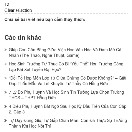
Chia sẻ bài viết nếu bạn cảm thấy thích:
Các tin khác
Giúp Con Cân Bằng Giữa Việc Học Văn Hóa Và Đam Mê Cá
Nhân (Thể Thao, Nghệ Thuật, Game)
Học Sinh Trường Tư Thục Có Bị “Yếu Thế” Hơn Trường Công
Lập Khi Xét Tuyển Đại Học?
“Đổi Tổ Hợp Môn Lớp 10 Giữa Chừng Có Được Không?” – Giải
Đáp Thắc Mắc Và Lời Khuyên Từ Thầy Cô Hồng Đức
7 Lý Do Phụ Huynh Và Học Sinh Tin Tưởng Lựa Chọn Trường
THCS – THPT Hồng Đức
4 Điều Phụ Huynh Bất Ngờ Sau Học Kỳ Đầu Tiên Của Con Cấp
2, Cấp 3
Tự Dậy Đúng Giờ, Tự Gấp Chăn Màn: Con Đã Thực Sự Trưởng
Thành Khi Học Nội Trú