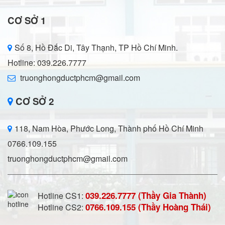
CƠ SỞ 1
Số 8, Hồ Đắc Di, Tây Thạnh, TP Hồ Chí Minh.
Hotline: 039.226.7777
truonghongductphcm@gmail.com
CƠ SỞ 2
118, Nam Hòa, Phước Long, Thành phố Hồ Chí Minh
0766.109.155
truonghongductphcm@gmail.com
039.226.7777 (Thầy Gia Thành)
Hotline CS1:
0766.109.155 (Thầy Hoàng Thái)
Hotline CS2: