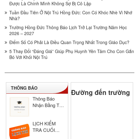
Được Là Chính Mình Không Sợ Bị Cô Lập
Tuần Đầu Tiên Ở Nội Trú Hồng Đức: Con Có Khóc Nhè Vì Nhớ
Nhà?
Trường Hồng Đức Thông Báo Lịch Trở Lại Trường Năm Học
2026 – 2027
Điểm Số Có Phải Là Điều Quan Trọng Nhất Trong Giáo Dục?
5 Thay Đổi “Đáng Giá” Giúp Phụ Huynh Yên Tâm Cho Con Gắn
Bó Với Khối Nội Trú
THÔNG BÁO
Đường đến trường
Thông Báo
Nhận Bằng Tốt
Nghiệp THCS
& THPT Hồng
LỊCH KIỂM
Đức Năm Học
TRA CUỐI
2024–2025
HỌC KỲ I –