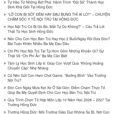
Tự Hào Từ Những Bứt Phá: Hành Trình “Đội Sổ” Thành Học
Sinh Khá Giỏi Tại Hồng Đức
“LỠ CON BỊ SỐT ĐÊM HAY ĐAU BỤNG THÌ AI LO?” – CHUYỆN
CHĂM SÓC Y TẾ NỘI TRÚ TẠI HỒNG ĐỨC
Học Nội Trú Có Bị Gò Bó, Mất Tự Do Không?” – Câu Trả Lời
Thật Từ Học Sinh Hồng Đức
Nên Cho Con Học Bán Trú Hay Học 2 Buổi/Ngày Rồi Đưa Đón?
Bài Toán Khiến Nhiều Ba Mẹ Đau Đầu
Chi Phí Học Nội Trú Tại Tp.Hcm Gồm Những Khoản Gì? Sự
Thật Về “Chi Phí Ẩn” Ba Mẹ Cần Biết
Tâm Lý Học Sinh Lớp 6: Giúp Con Vượt Qua “Khủng Hoảng
Chuyển Cấp” Nhẹ Nhàng
Có Nên Gửi Con Ham Chơi Game, “Bướng Bỉnh” Vào Trường
Nội Trú?
Đón Con Ngày Mưa Kẹt Xe Ở Sài Gòn: Điểm Chạm Thực Tế
Giúp Ba Mẹ Quyết Định Cho Con Học Bán Trú, Nội Trú
Quy Trình Chọn Tổ Hợp Môn Lớp 10 Năm Học 2026 – 2027 Tại
Trường Hồng Đức
Trường Hồng Đức: Môi Trường Giáo Dục Không So Bì, Nơi Con