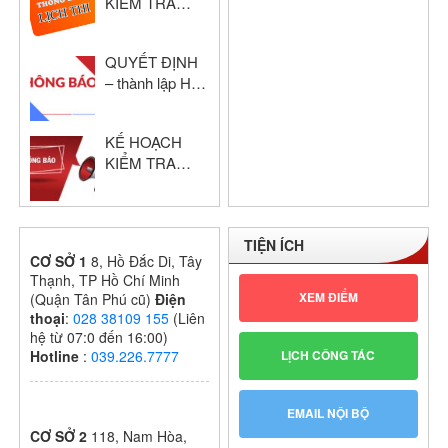
KIỂM TRA
2024 – 2025
HỌC KỲ I –
KHỔI THPT
QUYẾT ĐỊNH
NĂM HỌC:
– thành lập Hội
2024 – 2025
đồng chấm thi
giáo viên dạy
KẾ HOẠCH
giỏi cấp trường
KIỂM TRA
GIỮA HỌC KỲ
I – KHỐI THPT
NĂM HỌC:
TIỆN ÍCH
2024 – 2025
CƠ SỞ 1
8, Hồ Đắc Di, Tây
Thạnh, TP Hồ Chí Minh
XEM ĐIỂM
(Quận Tân Phú cũ)
Điện
thoại
:
028 38109 155
(Liên
hệ từ 07:0 đến 16:00)
LỊCH CÔNG TÁC
Hotline
:
039.226.7777
EMAIL NỘI BỘ
CƠ SỞ 2
118, Nam Hòa,