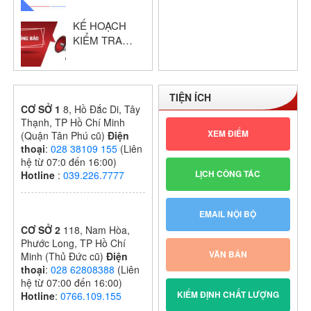
giáo viên dạy
KẾ HOẠCH
giỏi cấp trường
KIỂM TRA
GIỮA HỌC KỲ
I – KHỐI THPT
NĂM HỌC:
TIỆN ÍCH
2024 – 2025
CƠ SỞ 1
8, Hồ Đắc Di, Tây
Thạnh, TP Hồ Chí Minh
XEM ĐIỂM
(Quận Tân Phú cũ)
Điện
thoại
:
028 38109 155
(Liên
hệ từ 07:0 đến 16:00)
LỊCH CÔNG TÁC
Hotline
:
039.226.7777
EMAIL NỘI BỘ
CƠ SỞ 2
118, Nam Hòa,
Phước Long, TP Hồ Chí
VĂN BẢN
Minh (Thủ Đức cũ)
Điện
thoại
:
028 62808388
(Liên
hệ từ 07:00 đến 16:00)
KIỂM ĐỊNH CHẤT LƯỢNG
Hotline
:
0766.109.155