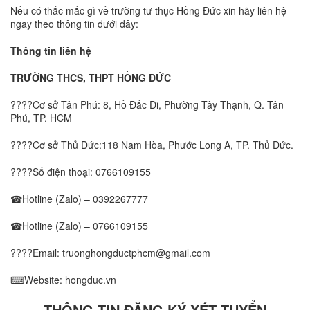
Nếu có thắc mắc gì về trường tư thục Hồng Đức xin hãy liên hệ
ngay theo thông tin dưới đây:
Thông tin liên hệ
TRƯỜNG THCS, THPT HỒNG ĐỨC
????Cơ sở Tân Phú: 8, Hồ Đắc Di, Phường Tây Thạnh, Q. Tân
Phú, TP. HCM
????Cơ sở Thủ Đức:118 Nam Hòa, Phước Long A, TP. Thủ Đức.
????Số điện thoại:
0766109155
☎Hotline (Zalo) –
0392267777
☎Hotline (Zalo) –
0766109155
????Email: truonghongductphcm@gmail.com
⌨Website: hongduc.vn
THÔNG TIN ĐĂNG KÝ XÉT TUYỂN