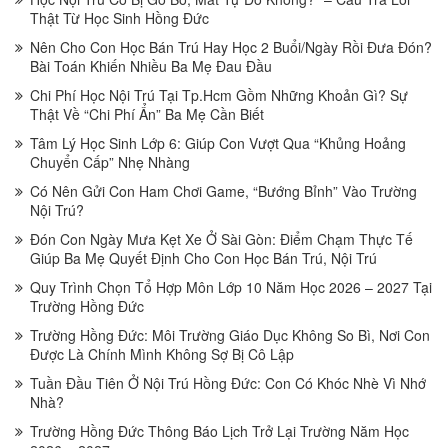
Thật Từ Học Sinh Hồng Đức
Nên Cho Con Học Bán Trú Hay Học 2 Buổi/Ngày Rồi Đưa Đón?
Bài Toán Khiến Nhiều Ba Mẹ Đau Đầu
Chi Phí Học Nội Trú Tại Tp.Hcm Gồm Những Khoản Gì? Sự
Thật Về “Chi Phí Ẩn” Ba Mẹ Cần Biết
Tâm Lý Học Sinh Lớp 6: Giúp Con Vượt Qua “Khủng Hoảng
Chuyển Cấp” Nhẹ Nhàng
Có Nên Gửi Con Ham Chơi Game, “Bướng Bỉnh” Vào Trường
Nội Trú?
Đón Con Ngày Mưa Kẹt Xe Ở Sài Gòn: Điểm Chạm Thực Tế
Giúp Ba Mẹ Quyết Định Cho Con Học Bán Trú, Nội Trú
Quy Trình Chọn Tổ Hợp Môn Lớp 10 Năm Học 2026 – 2027 Tại
Trường Hồng Đức
Trường Hồng Đức: Môi Trường Giáo Dục Không So Bì, Nơi Con
Được Là Chính Mình Không Sợ Bị Cô Lập
Tuần Đầu Tiên Ở Nội Trú Hồng Đức: Con Có Khóc Nhè Vì Nhớ
Nhà?
Trường Hồng Đức Thông Báo Lịch Trở Lại Trường Năm Học