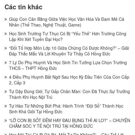
Các tin khác
Giúp Con Cân Bằng Giữa Việc Học Văn Hóa Và Đam Mê Cá
Nhân (Thể Thao, Nghệ Thuật, Game)
Học Sinh Trường Tư Thục Có Bị “Yếu Thế” Hơn Trường Công
Lập Khi Xét Tuyển Đại Học?
“Đổi Tổ Hợp Môn Lớp 10 Giữa Chừng Có Được Không?” – Giải
Đáp Thắc Mắc Và Lời Khuyên Từ Thầy Cô Hồng Đức
7 Lý Do Phụ Huynh Và Học Sinh Tin Tưởng Lựa Chọn Trường
THCS – THPT Hồng Đức
4 Điều Phụ Huynh Bất Ngờ Sau Học Kỳ Đầu Tiên Của Con Cấp
2, Cấp 3
Tự Dậy Đúng Giờ, Tự Gấp Chăn Màn: Con Đã Thực Sự Trưởng
Thành Khi Học Nội Trú
Tự Hào Từ Những Bứt Phá: Hành Trình “Đội Sổ” Thành Học
Sinh Khá Giỏi Tại Hồng Đức
“LỠ CON BỊ SỐT ĐÊM HAY ĐAU BỤNG THÌ AI LO?” – CHUYỆN
CHĂM SÓC Y TẾ NỘI TRÚ TẠI HỒNG ĐỨC
Học Nội Trú Có Bị Gò Bó, Mất Tự Do Không?” – Câu Trả Lời