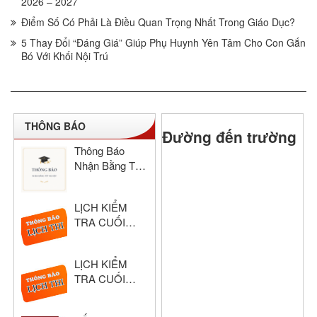
2026 – 2027
Điểm Số Có Phải Là Điều Quan Trọng Nhất Trong Giáo Dục?
5 Thay Đổi “Đáng Giá” Giúp Phụ Huynh Yên Tâm Cho Con Gắn
Bó Với Khối Nội Trú
THÔNG BÁO
Đường đến trường
Thông Báo
Nhận Bằng Tốt
Nghiệp THCS
& THPT Hồng
LỊCH KIỂM
Đức Năm Học
TRA CUỐI
2024–2025
HỌC KỲ I –
KHỐI THPT
LỊCH KIỂM
NĂM HỌC:
TRA CUỐI
2025 – 2026
HỌC KỲ I –
KHỐI THCS