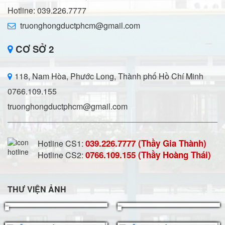
Hotline: 039.226.7777
truonghongductphcm@gmail.com
CƠ SỞ 2
118, Nam Hòa, Phước Long, Thành phố Hồ Chí Minh
0766.109.155
truonghongductphcm@gmail.com
039.226.7777 (Thầy Gia Thành)
Hotline CS1:
0766.109.155 (Thầy Hoàng Thái)
Hotline CS2:
THƯ VIỆN ẢNH