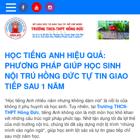
HỌC TIẾNG ANH HIỆU QUẢ:
PHƯƠNG PHÁP GIÚP HỌC SINH
NỘI TRÚ HỒNG ĐỨC TỰ TIN GIAO
TIẾP SAU 1 NĂM
“Học tiếng Anh nhiều năm nhưng không dám nói” là nỗi lo của
không ít phụ huynh và học sinh. Tuy nhiên, tại
Trường THCS-
THPT Hồng Đức
, tiếng Anh không còn là một môn học khô khan
với những cấu trúc ngữ pháp phức tạp. Nhờ tận dụng tối đa lợi thế
của môi trường nội trú, chúng tôi đã xây dựng một lộ trình “nhúng
mình vào ngôn ngữ”, giúp học sinh lột xác và tự tin giao tiếp chỉ
sau một năm học.