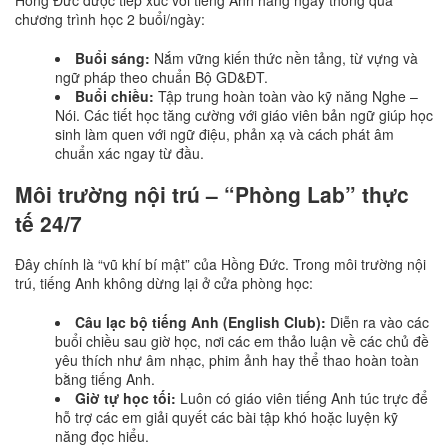
chương trình học 2 buổi/ngày:
Buổi sáng:
Nắm vững kiến thức nền tảng, từ vựng và
ngữ pháp theo chuẩn Bộ GD&ĐT.
Buổi chiều:
Tập trung hoàn toàn vào kỹ năng Nghe –
Nói. Các tiết học tăng cường với giáo viên bản ngữ giúp học
sinh làm quen với ngữ điệu, phản xạ và cách phát âm
chuẩn xác ngay từ đầu.
Môi trường nội trú – “Phòng Lab” thực
tế 24/7
Đây chính là “vũ khí bí mật” của Hồng Đức. Trong môi trường nội
trú, tiếng Anh không dừng lại ở cửa phòng học:
Câu lạc bộ tiếng Anh (English Club):
Diễn ra vào các
buổi chiều sau giờ học, nơi các em thảo luận về các chủ đề
yêu thích như âm nhạc, phim ảnh hay thể thao hoàn toàn
bằng tiếng Anh.
Giờ tự học tối:
Luôn có giáo viên tiếng Anh túc trực để
hỗ trợ các em giải quyết các bài tập khó hoặc luyện kỹ
năng đọc hiểu.