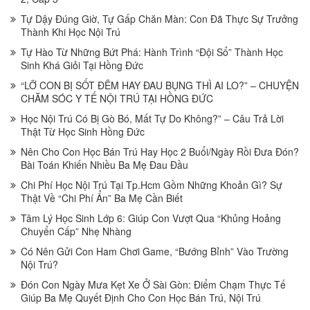
Tự Dậy Đúng Giờ, Tự Gấp Chăn Màn: Con Đã Thực Sự Trưởng
Thành Khi Học Nội Trú
Tự Hào Từ Những Bứt Phá: Hành Trình “Đội Sổ” Thành Học
Sinh Khá Giỏi Tại Hồng Đức
“LỠ CON BỊ SỐT ĐÊM HAY ĐAU BỤNG THÌ AI LO?” – CHUYỆN
CHĂM SÓC Y TẾ NỘI TRÚ TẠI HỒNG ĐỨC
Học Nội Trú Có Bị Gò Bó, Mất Tự Do Không?” – Câu Trả Lời
Thật Từ Học Sinh Hồng Đức
Nên Cho Con Học Bán Trú Hay Học 2 Buổi/Ngày Rồi Đưa Đón?
Bài Toán Khiến Nhiều Ba Mẹ Đau Đầu
Chi Phí Học Nội Trú Tại Tp.Hcm Gồm Những Khoản Gì? Sự
Thật Về “Chi Phí Ẩn” Ba Mẹ Cần Biết
Tâm Lý Học Sinh Lớp 6: Giúp Con Vượt Qua “Khủng Hoảng
Chuyển Cấp” Nhẹ Nhàng
Có Nên Gửi Con Ham Chơi Game, “Bướng Bỉnh” Vào Trường
Nội Trú?
Đón Con Ngày Mưa Kẹt Xe Ở Sài Gòn: Điểm Chạm Thực Tế
Giúp Ba Mẹ Quyết Định Cho Con Học Bán Trú, Nội Trú