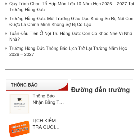
Quy Trình Chọn Tổ Hợp Môn Lớp 10 Năm Học 2026 – 2027 Tại
Trường Hồng Đức
Trường Hồng Đức: Môi Trường Giáo Dục Không So Bì, Nơi Con
Được Là Chính Mình Không Sợ Bị Cô Lập
Tuần Đầu Tiên Ở Nội Trú Hồng Đức: Con Có Khóc Nhè Vì Nhớ
Nhà?
Trường Hồng Đức Thông Báo Lịch Trở Lại Trường Năm Học
2026 – 2027
THÔNG BÁO
Đường đến trường
Thông Báo
Nhận Bằng Tốt
Nghiệp THCS
& THPT Hồng
LỊCH KIỂM
Đức Năm Học
TRA CUỐI
2024–2025
HỌC KỲ I –