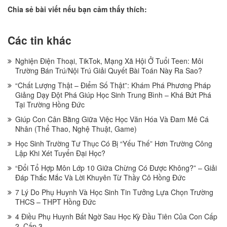
Chia sẻ bài viết nếu bạn cảm thấy thích:
Các tin khác
Nghiện Điện Thoại, TikTok, Mạng Xã Hội Ở Tuổi Teen: Môi
Trường Bán Trú/Nội Trú Giải Quyết Bài Toán Này Ra Sao?
“Chất Lượng Thật – Điểm Số Thật”: Khám Phá Phương Pháp
Giảng Dạy Đột Phá Giúp Học Sinh Trung Bình – Khá Bứt Phá
Tại Trường Hồng Đức
Giúp Con Cân Bằng Giữa Việc Học Văn Hóa Và Đam Mê Cá
Nhân (Thể Thao, Nghệ Thuật, Game)
Học Sinh Trường Tư Thục Có Bị “Yếu Thế” Hơn Trường Công
Lập Khi Xét Tuyển Đại Học?
“Đổi Tổ Hợp Môn Lớp 10 Giữa Chừng Có Được Không?” – Giải
Đáp Thắc Mắc Và Lời Khuyên Từ Thầy Cô Hồng Đức
7 Lý Do Phụ Huynh Và Học Sinh Tin Tưởng Lựa Chọn Trường
THCS – THPT Hồng Đức
4 Điều Phụ Huynh Bất Ngờ Sau Học Kỳ Đầu Tiên Của Con Cấp
2, Cấp 3