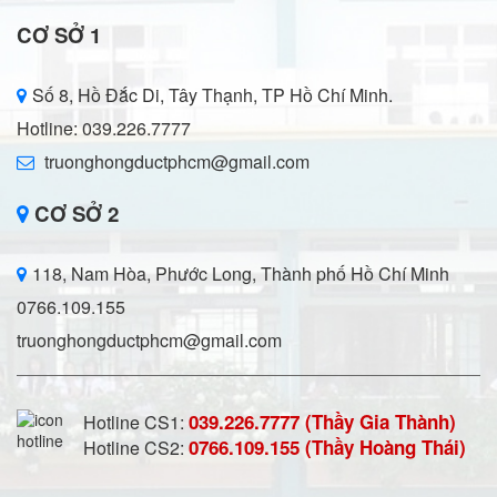
CƠ SỞ 1
Số 8, Hồ Đắc Di, Tây Thạnh, TP Hồ Chí Minh.
Hotline: 039.226.7777
truonghongductphcm@gmail.com
CƠ SỞ 2
118, Nam Hòa, Phước Long, Thành phố Hồ Chí Minh
0766.109.155
truonghongductphcm@gmail.com
039.226.7777 (Thầy Gia Thành)
Hotline CS1:
0766.109.155 (Thầy Hoàng Thái)
Hotline CS2: