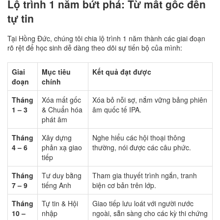
Lộ trình 1 năm bứt phá: Từ mất gốc đến
tự tin
Tại Hồng Đức, chúng tôi chia lộ trình 1 năm thành các giai đoạn
rõ rệt để học sinh dễ dàng theo dõi sự tiến bộ của mình:
Giai
Mục tiêu
Kết quả đạt được
đoạn
chính
Tháng
Xóa mất gốc
Xóa bỏ nỗi sợ, nắm vững bảng phiên
1 – 3
& Chuẩn hóa
âm quốc tế IPA.
phát âm
Tháng
Xây dựng
Nghe hiểu các hội thoại thông
4 – 6
phản xạ giao
thường, nói được các câu phức.
tiếp
Tháng
Tư duy bằng
Tham gia thuyết trình ngắn, tranh
7 – 9
tiếng Anh
biện cơ bản trên lớp.
Tháng
Tự tin & Hội
Giao tiếp lưu loát với người nước
10 –
nhập
ngoài, sẵn sàng cho các kỳ thi chứng