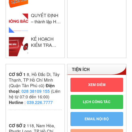
HỌC KỲ I –
KHỔI THPT
QUYẾT ĐỊNH
NĂM HỌC:
– thành lập Hội
2024 – 2025
đồng chấm thi
giáo viên dạy
KẾ HOẠCH
giỏi cấp trường
KIỂM TRA
GIỮA HỌC KỲ
I – KHỐI THPT
NĂM HỌC:
TIỆN ÍCH
2024 – 2025
CƠ SỞ 1
8, Hồ Đắc Di, Tây
Thạnh, TP Hồ Chí Minh
XEM ĐIỂM
(Quận Tân Phú cũ)
Điện
thoại
:
028 38109 155
(Liên
hệ từ 07:0 đến 16:00)
LỊCH CÔNG TÁC
Hotline
:
039.226.7777
EMAIL NỘI BỘ
CƠ SỞ 2
118, Nam Hòa,
Phước Long, TP Hồ Chí