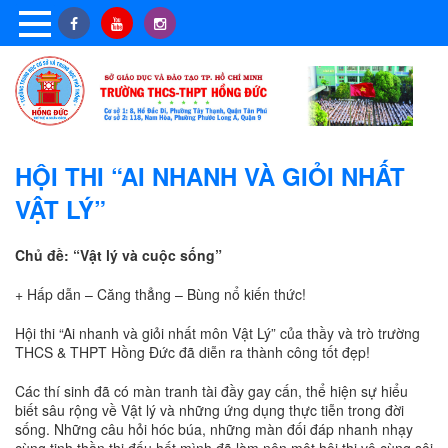
HỘI THI “AI NHANH VÀ GIỎI NHẤT
VẬT LÝ”
Chủ đề: “Vật lý và cuộc sống”
+ Hấp dẫn – Căng thẳng – Bùng nổ kiến thức!
Hội thi “Ai nhanh và giỏi nhất môn Vật Lý” của thầy và trò trường
THCS & THPT Hồng Đức đã diễn ra thành công tốt đẹp!
Các thí sinh đã có màn tranh tài đầy gay cấn, thể hiện sự hiểu
biết sâu rộng về Vật lý và những ứng dụng thực tiễn trong đời
sống. Những câu hỏi hóc búa, những màn đối đáp nhanh nhạy
cùng tinh thần thi đấu hết mình đã làm nên một hội thi vô cùng sôi