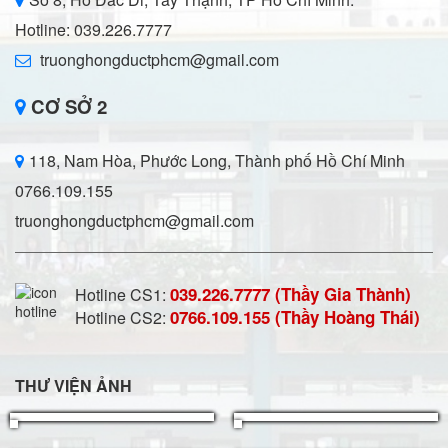
Hotline: 039.226.7777
truonghongductphcm@gmail.com
CƠ SỞ 2
118, Nam Hòa, Phước Long, Thành phố Hồ Chí Minh
0766.109.155
truonghongductphcm@gmail.com
039.226.7777 (Thầy Gia Thành)
Hotline CS1:
0766.109.155 (Thầy Hoàng Thái)
Hotline CS2:
THƯ VIỆN ẢNH