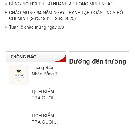
BÙNG NỔ HỘI THI “AI NHANH & THÔNG MINH NHẤT”
CHÀO MỪNG 94 NĂM NGÀY THÀNH LẬP ĐOÀN TNCS HỒ
CHÍ MINH (26/3/1931 – 26/3/2025)
Tuần lễ chào mừng ngày 8/3
THÔNG BÁO
Đường đến trường
Thông Báo
Nhận Bằng Tốt
Nghiệp THCS
& THPT Hồng
LỊCH KIỂM
Đức Năm Học
TRA CUỐI
2024–2025
HỌC KỲ I –
KHỐI THPT
LỊCH KIỂM
NĂM HỌC:
TRA CUỐI
2025 – 2026
HỌC KỲ I –
KHỐI THCS