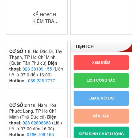
đồng chấm thi
giáo viên dạy
KẾ HOẠCH
giỏi cấp trường
KIỂM TRA
GIỮA HỌC KỲ
I – KHỐI THPT
NĂM HỌC:
TIỆN ÍCH
2024 – 2025
CƠ SỞ 1
8, Hồ Đắc Di, Tây
Thạnh, TP Hồ Chí Minh
XEM ĐIỂM
(Quận Tân Phú cũ)
Điện
thoại
:
028 38109 155
(Liên
hệ từ 07:0 đến 16:00)
LỊCH CÔNG TÁC
Hotline
:
039.226.7777
EMAIL NỘI BỘ
CƠ SỞ 2
118, Nam Hòa,
Phước Long, TP Hồ Chí
VĂN BẢN
Minh (Thủ Đức cũ)
Điện
thoại
:
028 62808388
(Liên
hệ từ 07:00 đến 16:00)
KIỂM ĐỊNH CHẤT LƯỢNG
Hotline
:
0766.109.155