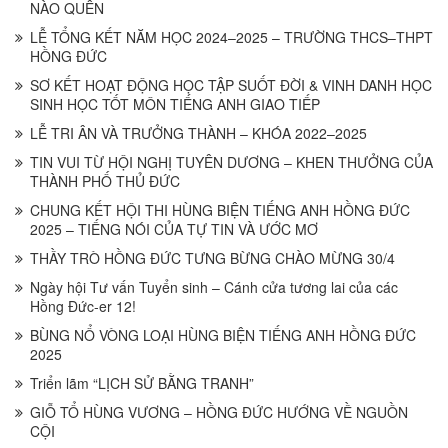
NÀO QUÊN
LỄ TỔNG KẾT NĂM HỌC 2024–2025 – TRƯỜNG THCS–THPT
HỒNG ĐỨC
SƠ KẾT HOẠT ĐỘNG HỌC TẬP SUỐT ĐỜI & VINH DANH HỌC
SINH HỌC TỐT MÔN TIẾNG ANH GIAO TIẾP
LỄ TRI ÂN VÀ TRƯỞNG THÀNH – KHÓA 2022–2025
TIN VUI TỪ HỘI NGHỊ TUYÊN DƯƠNG – KHEN THƯỞNG CỦA
THÀNH PHỐ THỦ ĐỨC
CHUNG KẾT HỘI THI HÙNG BIỆN TIẾNG ANH HỒNG ĐỨC
2025 – TIẾNG NÓI CỦA TỰ TIN VÀ ƯỚC MƠ
THẦY TRÒ HỒNG ĐỨC TƯNG BỪNG CHÀO MỪNG 30/4
Ngày hội Tư vấn Tuyển sinh – Cánh cửa tương lai của các
Hồng Đức-er 12!
BÙNG NỔ VÒNG LOẠI HÙNG BIỆN TIẾNG ANH HỒNG ĐỨC
2025
Triển lãm “LỊCH SỬ BẰNG TRANH”
GIỖ TỔ HÙNG VƯƠNG – HỒNG ĐỨC HƯỚNG VỀ NGUỒN
CỘI