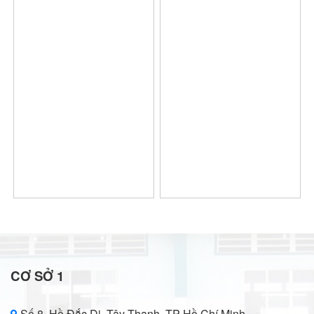
CƠ SỞ 1
Số 8, Hồ Đắc Di, Tây Thạnh, TP Hồ Chí Minh.