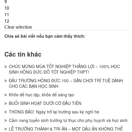
Chia sẻ bài viết nếu bạn cảm thấy thích:
Các tin khác
CHÚC MỪNG MÙA TỐT NGHIỆP THẮNG LỢI – 100% HỌC
SINH HỒNG ĐỨC ĐỖ TỐT NGHIỆP THPT!
ĐẤU TRƯỜNG HỒNG ĐỨC 100 – SÂN CHƠI TRÍ TUỆ DÀNH
CHO CÁC BẠN HỌC SINH
Khỏe để học tập, khỏe để sáng tạo
BUỔI SINH HOẠT DƯỚI CỜ ĐẦU TIÊN
THÔNG BÁO: Ngày trở lại trường sau kỳ nghỉ hè
Cẩm nang tuyển sinh trường tư thục cho phụ huynh và học sinh
LỄ TRƯỞNG THÀNH & TRI ÂN – MỘT DẤU ẤN KHÔNG THỂ