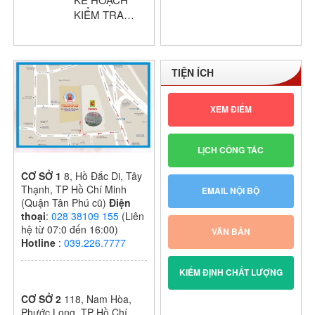
giỏi cấp trường
KIỂM TRA
GIỮA HỌC KỲ
I – KHỐI THPT
NĂM HỌC:
TIỆN ÍCH
2024 – 2025
XEM ĐIỂM
LỊCH CÔNG TÁC
CƠ SỞ 1
8, Hồ Đắc Di, Tây
Thạnh, TP Hồ Chí Minh
EMAIL NỘI BỘ
(Quận Tân Phú cũ)
Điện
thoại
:
028 38109 155
(Liên
hệ từ 07:0 đến 16:00)
VĂN BẢN
Hotline
:
039.226.7777
KIỂM ĐỊNH CHẤT LƯỢNG
CƠ SỞ 2
118, Nam Hòa,
Phước Long, TP Hồ Chí