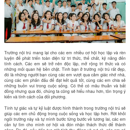
Trường nội trú mang lại cho các em nhiều cơ hội học tập và rèn
luyện để phát triển toàn diện từ tri thức, thể chất, kỹ năng đến
tính cách. Các em sẽ trở nên độc lập, mở rộng tri thức và có
những mối quan hệ bền chặt. Tình bạn ở trường nội trú rất đẹp,
đó là những người bạn cùng các em vượt qua cảm giác nhớ nhà,
cùng các em phấn đấu để đạt kết quả tốt, cùng các em chia sẻ
những buồn vui trong cuộc sống. Có thể có mâu thuẫn và bất
đồng nhưng qua đó, chúng ta cũng sẽ hiểu nhau hơn, tôn trọng ý
kiến và tính cách của đối phương.
Tính tự giác và tự kỷ luật được hình thành trong trường nội trú sẽ
giúp các em chủ động trong cuộc sống và học tập hơn. Rời khỏi
ngôi trường này và tự mình bước từng bước về tương lai, các em
cần tự tìm cho mình cơ hội và đón nhận thách thức để thành