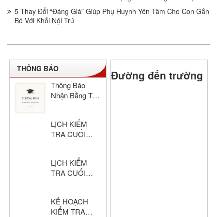
5 Thay Đổi “Đáng Giá” Giúp Phụ Huynh Yên Tâm Cho Con Gắn
Bó Với Khối Nội Trú
THÔNG BÁO
Đường đến trường
Thông Báo
Nhận Bằng Tốt
Nghiệp THCS
& THPT Hồng
LỊCH KIỂM
Đức Năm Học
TRA CUỐI
2024–2025
HỌC KỲ I –
KHỐI THPT
LỊCH KIỂM
NĂM HỌC:
TRA CUỐI
2025 – 2026
HỌC KỲ I –
KHỐI THCS
KẾ HOẠCH
NĂM HỌC:
KIỂM TRA
2025 – 2026