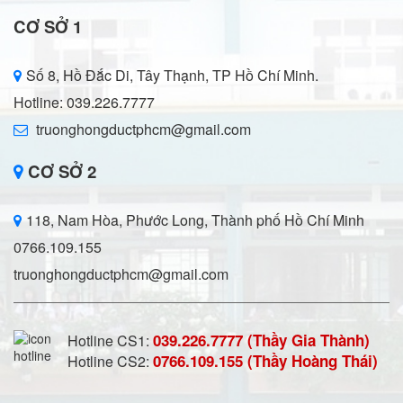
CƠ SỞ 1
Số 8, Hồ Đắc Di, Tây Thạnh, TP Hồ Chí Minh.
Hotline: 039.226.7777
truonghongductphcm@gmail.com
CƠ SỞ 2
118, Nam Hòa, Phước Long, Thành phố Hồ Chí Minh
0766.109.155
truonghongductphcm@gmail.com
039.226.7777 (Thầy Gia Thành)
Hotline CS1:
0766.109.155 (Thầy Hoàng Thái)
Hotline CS2: