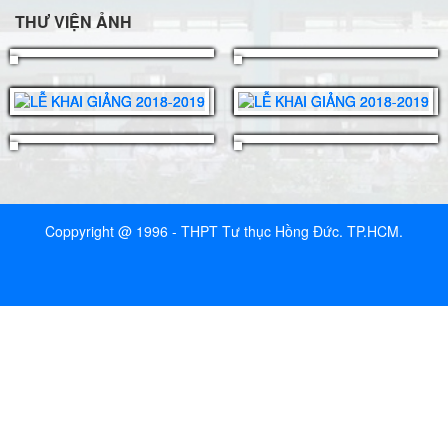
THƯ VIỆN ẢNH
Coppyright @ 1996 - THPT Tư thục Hồng Đức. TP.HCM.