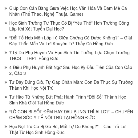
Giúp Con Cân Bằng Giữa Việc Học Văn Hóa Và Đam Mê Cá
Nhân (Thể Thao, Nghệ Thuật, Game)
Học Sinh Trường Tư Thục Có Bị “Yếu Thế” Hơn Trường Công
Lập Khi Xét Tuyển Đại Học?
“Đổi Tổ Hợp Môn Lớp 10 Giữa Chừng Có Được Không?” – Giải
Đáp Thắc Mắc Và Lời Khuyên Từ Thầy Cô Hồng Đức
7 Lý Do Phụ Huynh Và Học Sinh Tin Tưởng Lựa Chọn Trường
THCS – THPT Hồng Đức
4 Điều Phụ Huynh Bất Ngờ Sau Học Kỳ Đầu Tiên Của Con Cấp
2, Cấp 3
Tự Dậy Đúng Giờ, Tự Gấp Chăn Màn: Con Đã Thực Sự Trưởng
Thành Khi Học Nội Trú
Tự Hào Từ Những Bứt Phá: Hành Trình “Đội Sổ” Thành Học
Sinh Khá Giỏi Tại Hồng Đức
“LỠ CON BỊ SỐT ĐÊM HAY ĐAU BỤNG THÌ AI LO?” – CHUYỆN
CHĂM SÓC Y TẾ NỘI TRÚ TẠI HỒNG ĐỨC
Học Nội Trú Có Bị Gò Bó, Mất Tự Do Không?” – Câu Trả Lời
Thật Từ Học Sinh Hồng Đức