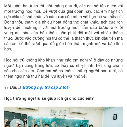
Một tuần, hai tuần rồi một tháng qua đi, các em sẽ tập quen với
môi trường học mới. Để vượt qua giai đoạn này, các em hãy tích
cực chia sẻ khó khăn và cảm xúc của mình với bạn bè và thầy cô.
Đồng thời, tham gia nhiều hoạt động thể chất khác, tích cực rèn
luyện để thích nghi với môi trường mới. Lần đầu bước ra khỏi
vùng an toàn của bản thân luôn phải đối mặt với nhiều thách
thức. Bước vào trường nội trú có thể là thách thức lớn đầu tiên mà
các em có thể vượt qua để giúp bản thân mạnh mẽ và bản lĩnh
hơn.
Học nội trú không khó khăn như các em nghĩ vì ở đây có những
người bạn cùng trang lứa, có thầy cô nhiệt tình, hết lòng chăm
sóc cho các em. Các em sẽ có thêm những người bạn mới, có
thêm ngôi nhà thứ hai để lưu luyến và nhớ về.
++ Đâu là
trường nội trú cấp 2 tốt
?
Học trường nội trú sẽ giúp ích gì cho các em?