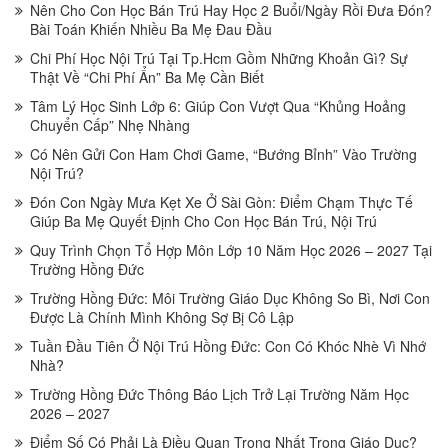
Nên Cho Con Học Bán Trú Hay Học 2 Buổi/Ngày Rồi Đưa Đón?
Bài Toán Khiến Nhiều Ba Mẹ Đau Đầu
Chi Phí Học Nội Trú Tại Tp.Hcm Gồm Những Khoản Gì? Sự
Thật Về “Chi Phí Ẩn” Ba Mẹ Cần Biết
Tâm Lý Học Sinh Lớp 6: Giúp Con Vượt Qua “Khủng Hoảng
Chuyển Cấp” Nhẹ Nhàng
Có Nên Gửi Con Ham Chơi Game, “Bướng Bỉnh” Vào Trường
Nội Trú?
Đón Con Ngày Mưa Kẹt Xe Ở Sài Gòn: Điểm Chạm Thực Tế
Giúp Ba Mẹ Quyết Định Cho Con Học Bán Trú, Nội Trú
Quy Trình Chọn Tổ Hợp Môn Lớp 10 Năm Học 2026 – 2027 Tại
Trường Hồng Đức
Trường Hồng Đức: Môi Trường Giáo Dục Không So Bì, Nơi Con
Được Là Chính Mình Không Sợ Bị Cô Lập
Tuần Đầu Tiên Ở Nội Trú Hồng Đức: Con Có Khóc Nhè Vì Nhớ
Nhà?
Trường Hồng Đức Thông Báo Lịch Trở Lại Trường Năm Học
2026 – 2027
Điểm Số Có Phải Là Điều Quan Trọng Nhất Trong Giáo Dục?