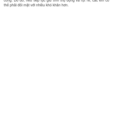
công. Do đó, nếu tiếp tục giữ tính thụ động và rụt rè, các em có
thể phải đối mặt với nhiều khó khăn hơn.