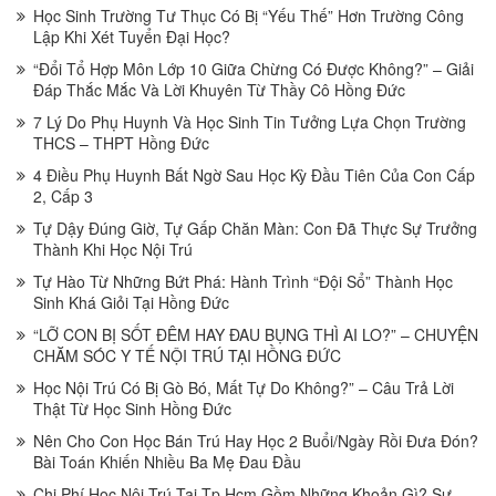
Học Sinh Trường Tư Thục Có Bị “Yếu Thế” Hơn Trường Công
Lập Khi Xét Tuyển Đại Học?
“Đổi Tổ Hợp Môn Lớp 10 Giữa Chừng Có Được Không?” – Giải
Đáp Thắc Mắc Và Lời Khuyên Từ Thầy Cô Hồng Đức
7 Lý Do Phụ Huynh Và Học Sinh Tin Tưởng Lựa Chọn Trường
THCS – THPT Hồng Đức
4 Điều Phụ Huynh Bất Ngờ Sau Học Kỳ Đầu Tiên Của Con Cấp
2, Cấp 3
Tự Dậy Đúng Giờ, Tự Gấp Chăn Màn: Con Đã Thực Sự Trưởng
Thành Khi Học Nội Trú
Tự Hào Từ Những Bứt Phá: Hành Trình “Đội Sổ” Thành Học
Sinh Khá Giỏi Tại Hồng Đức
“LỠ CON BỊ SỐT ĐÊM HAY ĐAU BỤNG THÌ AI LO?” – CHUYỆN
CHĂM SÓC Y TẾ NỘI TRÚ TẠI HỒNG ĐỨC
Học Nội Trú Có Bị Gò Bó, Mất Tự Do Không?” – Câu Trả Lời
Thật Từ Học Sinh Hồng Đức
Nên Cho Con Học Bán Trú Hay Học 2 Buổi/Ngày Rồi Đưa Đón?
Bài Toán Khiến Nhiều Ba Mẹ Đau Đầu
Chi Phí Học Nội Trú Tại Tp.Hcm Gồm Những Khoản Gì? Sự