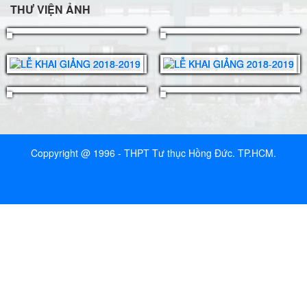
THƯ VIỆN ẢNH
Coppyright @ 1996 - THPT Tư thục Hồng Đức. TP.HCM.