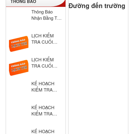
THÔNG BÁO
Đường đến trường
Thông Báo
Nhận Bằng Tốt
Nghiệp THCS
& THPT Hồng
LỊCH KIỂM
Đức Năm Học
TRA CUỐI
2024–2025
HỌC KỲ I –
KHỐI THPT
LỊCH KIỂM
NĂM HỌC:
TRA CUỐI
2025 – 2026
HỌC KỲ I –
KHỐI THCS
KẾ HOẠCH
NĂM HỌC:
KIỂM TRA
2025 – 2026
CUỐI HỌC KỲ
I – KHỐI THPT
KẾ HOẠCH
NĂM HỌC:
KIỂM TRA
2025 – 2026
CUỐI HỌC KỲ
I – KHỐI THCS
KẾ HOẠCH
NĂM HỌC: