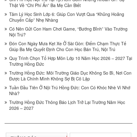
Thật Về “Chi Phí Ẩn” Ba Mẹ Cần Biết
Tâm Lý Học Sinh Lớp 6: Giúp Con Vượt Qua “Khủng Hoảng
Chuyển Cấp” Nhẹ Nhàng
Có Nên Gửi Con Ham Chơi Game, “Bướng Bỉnh” Vào Trường
Nội Trú?
Đón Con Ngày Mưa Kẹt Xe Ở Sài Gòn: Điểm Chạm Thực Tế
Giúp Ba Mẹ Quyết Định Cho Con Học Bán Trú, Nội Trú
Quy Trình Chọn Tổ Hợp Môn Lớp 10 Năm Học 2026 – 2027 Tại
Trường Hồng Đức
Trường Hồng Đức: Môi Trường Giáo Dục Không So Bì, Nơi Con
Được Là Chính Mình Không Sợ Bị Cô Lập
Tuần Đầu Tiên Ở Nội Trú Hồng Đức: Con Có Khóc Nhè Vì Nhớ
Nhà?
Trường Hồng Đức Thông Báo Lịch Trở Lại Trường Năm Học
2026 – 2027