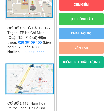
XEM ĐIỂM
LỊCH CÔNG TÁC
CƠ SỞ 1
8, Hồ Đắc Di, Tây
Thạnh, TP Hồ Chí Minh
EMAIL NỘI BỘ
(Quận Tân Phú cũ)
Điện
thoại
:
028 38109 155
(Liên
hệ từ 07:0 đến 16:00)
VĂN BẢN
Hotline
:
039.226.7777
KIỂM ĐỊNH CHẤT LƯỢNG
CƠ SỞ 2
118, Nam Hòa,
Phước Long, TP Hồ Chí