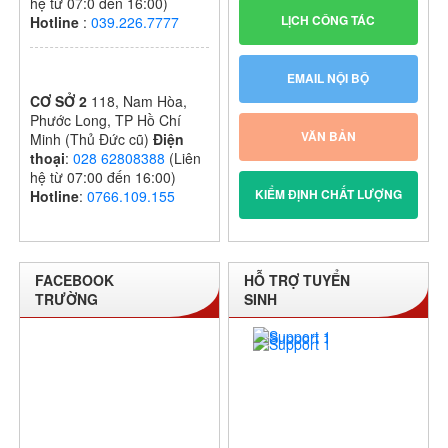
hệ từ 07:0 đến 16:00)
LỊCH CÔNG TÁC
Hotline
:
039.226.7777
EMAIL NỘI BỘ
CƠ SỞ 2
118, Nam Hòa,
Phước Long, TP Hồ Chí
VĂN BẢN
Minh (Thủ Đức cũ)
Điện
thoại
:
028 62808388
(Liên
hệ từ 07:00 đến 16:00)
KIỂM ĐỊNH CHẤT LƯỢNG
Hotline
:
0766.109.155
FACEBOOK
HỖ TRỢ TUYỂN
TRƯỜNG
SINH