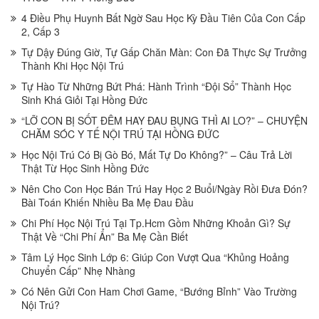
4 Điều Phụ Huynh Bất Ngờ Sau Học Kỳ Đầu Tiên Của Con Cấp
2, Cấp 3
Tự Dậy Đúng Giờ, Tự Gấp Chăn Màn: Con Đã Thực Sự Trưởng
Thành Khi Học Nội Trú
Tự Hào Từ Những Bứt Phá: Hành Trình “Đội Sổ” Thành Học
Sinh Khá Giỏi Tại Hồng Đức
“LỠ CON BỊ SỐT ĐÊM HAY ĐAU BỤNG THÌ AI LO?” – CHUYỆN
CHĂM SÓC Y TẾ NỘI TRÚ TẠI HỒNG ĐỨC
Học Nội Trú Có Bị Gò Bó, Mất Tự Do Không?” – Câu Trả Lời
Thật Từ Học Sinh Hồng Đức
Nên Cho Con Học Bán Trú Hay Học 2 Buổi/Ngày Rồi Đưa Đón?
Bài Toán Khiến Nhiều Ba Mẹ Đau Đầu
Chi Phí Học Nội Trú Tại Tp.Hcm Gồm Những Khoản Gì? Sự
Thật Về “Chi Phí Ẩn” Ba Mẹ Cần Biết
Tâm Lý Học Sinh Lớp 6: Giúp Con Vượt Qua “Khủng Hoảng
Chuyển Cấp” Nhẹ Nhàng
Có Nên Gửi Con Ham Chơi Game, “Bướng Bỉnh” Vào Trường
Nội Trú?