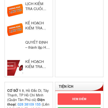
LỊCH KIỂM
NĂM HỌC:
TRA CUỐI
2024 – 2025
HỌC KỲ I –
KHỐI THPT
KẾ HOẠCH
NĂM HỌC:
KIỂM TRA
2024 – 2025
HỌC KỲ I –
KHỔI THPT
QUYẾT ĐỊNH
NĂM HỌC:
– thành lập Hội
2024 – 2025
đồng chấm thi
giáo viên dạy
KẾ HOẠCH
giỏi cấp trường
KIỂM TRA
GIỮA HỌC KỲ
I – KHỐI THPT
NĂM HỌC:
TIỆN ÍCH
2024 – 2025
CƠ SỞ 1
8, Hồ Đắc Di, Tây
Thạnh, TP Hồ Chí Minh
XEM ĐIỂM
(Quận Tân Phú cũ)
Điện
thoại
:
028 38109 155
(Liên