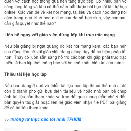
quen với cách học thông qua nền tảng trực tiếp. Có nhiều bạn vô
cùng lúng túng và khó có thể nắm bắt được bài học tốt khi tự học
online. Các vấn đề về kết nối mạng, tài liệu và cách học đang nổi
cộm trong quá trình học online của đa số học sinh, vậy các bạn
cần giải quyết như thế nào?
Liên hệ ngay với giáo viên đứng lớp khi trục trặc mạng
Nếu bài giảng bị ngắt quãng do kết nối mạng kém, các bạn nên
chủ động liên hệ với giáo viên đang giảng dạy để có biện pháp tốt
hơn. Thầy cô luôn sẵn sàng hỗ trợ các bạn khi gặp phải trục trặc
miễn là bạn kịp thời thông báo với họ khó khăn hiện tại của mình.
Thiếu tài liệu học tập
Nếu bạn đang ở quê và thiếu tài liệu học tập thì có thể nhờ ai đó
còn ở thành phố gửi bưu điện tài liệu về hoặc nhờ bạn bè chụp
ảnh tài liệu cần tham khảo và trao đổi qua mạng (cần chú ý đến
bản quyền tác giả) hoặc liên hệ giáo viên nhận file PDF bài giảng
để có tài liệu tham khảo.
>>
trường tư thục nào tốt nhất TPHCM