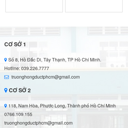
CƠ SỞ 1
Số 8, Hồ Đắc Di, Tây Thạnh, TP Hồ Chí Minh.
Hotline: 039.226.7777
truonghongductphcm@gmail.com
CƠ SỞ 2
118, Nam Hòa, Phước Long, Thành phố Hồ Chí Minh
0766.109.155
truonghongductphcm@gmail.com