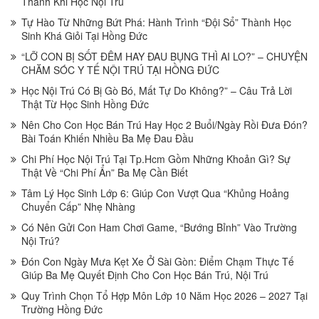
Thành Khi Học Nội Trú
Tự Hào Từ Những Bứt Phá: Hành Trình “Đội Sổ” Thành Học
Sinh Khá Giỏi Tại Hồng Đức
“LỠ CON BỊ SỐT ĐÊM HAY ĐAU BỤNG THÌ AI LO?” – CHUYỆN
CHĂM SÓC Y TẾ NỘI TRÚ TẠI HỒNG ĐỨC
Học Nội Trú Có Bị Gò Bó, Mất Tự Do Không?” – Câu Trả Lời
Thật Từ Học Sinh Hồng Đức
Nên Cho Con Học Bán Trú Hay Học 2 Buổi/Ngày Rồi Đưa Đón?
Bài Toán Khiến Nhiều Ba Mẹ Đau Đầu
Chi Phí Học Nội Trú Tại Tp.Hcm Gồm Những Khoản Gì? Sự
Thật Về “Chi Phí Ẩn” Ba Mẹ Cần Biết
Tâm Lý Học Sinh Lớp 6: Giúp Con Vượt Qua “Khủng Hoảng
Chuyển Cấp” Nhẹ Nhàng
Có Nên Gửi Con Ham Chơi Game, “Bướng Bỉnh” Vào Trường
Nội Trú?
Đón Con Ngày Mưa Kẹt Xe Ở Sài Gòn: Điểm Chạm Thực Tế
Giúp Ba Mẹ Quyết Định Cho Con Học Bán Trú, Nội Trú
Quy Trình Chọn Tổ Hợp Môn Lớp 10 Năm Học 2026 – 2027 Tại
Trường Hồng Đức