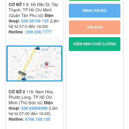
CƠ SỞ 1
8, Hồ Đắc Di, Tây
Thạnh, TP Hồ Chí Minh
EMAIL NỘI BỘ
(Quận Tân Phú cũ)
Điện
thoại
:
028 38109 155
(Liên
hệ từ 07:0 đến 16:00)
VĂN BẢN
Hotline
:
039.226.7777
KIỂM ĐỊNH CHẤT LƯỢNG
CƠ SỞ 2
118, Nam Hòa,
Phước Long, TP Hồ Chí
Minh (Thủ Đức cũ)
Điện
thoại
:
028 62808388
(Liên
hệ từ 07:00 đến 16:00)
Hotline
:
0766.109.155