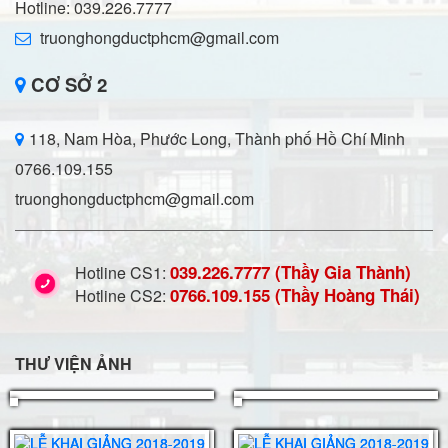
Hotline: 039.226.7777
truonghongductphcm@gmail.com
CƠ SỞ 2
118, Nam Hòa, Phước Long, Thành phố Hồ Chí Minh
0766.109.155
truonghongductphcm@gmail.com
039.226.7777 (Thầy Gia Thành)
Hotline CS1:
0766.109.155 (Thầy Hoàng Thái)
Hotline CS2:
THƯ VIỆN ẢNH