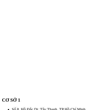
CƠ SỞ 1
Số 8, Hồ Đắc Di, Tây Thạnh, TP Hồ Chí Minh.