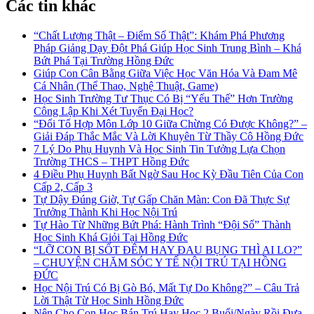
Các tin khác
“Chất Lượng Thật – Điểm Số Thật”: Khám Phá Phương
Pháp Giảng Dạy Đột Phá Giúp Học Sinh Trung Bình – Khá
Bứt Phá Tại Trường Hồng Đức
Giúp Con Cân Bằng Giữa Việc Học Văn Hóa Và Đam Mê
Cá Nhân (Thể Thao, Nghệ Thuật, Game)
Học Sinh Trường Tư Thục Có Bị “Yếu Thế” Hơn Trường
Công Lập Khi Xét Tuyển Đại Học?
“Đổi Tổ Hợp Môn Lớp 10 Giữa Chừng Có Được Không?” –
Giải Đáp Thắc Mắc Và Lời Khuyên Từ Thầy Cô Hồng Đức
7 Lý Do Phụ Huynh Và Học Sinh Tin Tưởng Lựa Chọn
Trường THCS – THPT Hồng Đức
4 Điều Phụ Huynh Bất Ngờ Sau Học Kỳ Đầu Tiên Của Con
Cấp 2, Cấp 3
Tự Dậy Đúng Giờ, Tự Gấp Chăn Màn: Con Đã Thực Sự
Trưởng Thành Khi Học Nội Trú
Tự Hào Từ Những Bứt Phá: Hành Trình “Đội Sổ” Thành
Học Sinh Khá Giỏi Tại Hồng Đức
“LỠ CON BỊ SỐT ĐÊM HAY ĐAU BỤNG THÌ AI LO?”
– CHUYỆN CHĂM SÓC Y TẾ NỘI TRÚ TẠI HỒNG
ĐỨC
Học Nội Trú Có Bị Gò Bó, Mất Tự Do Không?” – Câu Trả
Lời Thật Từ Học Sinh Hồng Đức
Nên Cho Con Học Bán Trú Hay Học 2 Buổi/Ngày Rồi Đưa