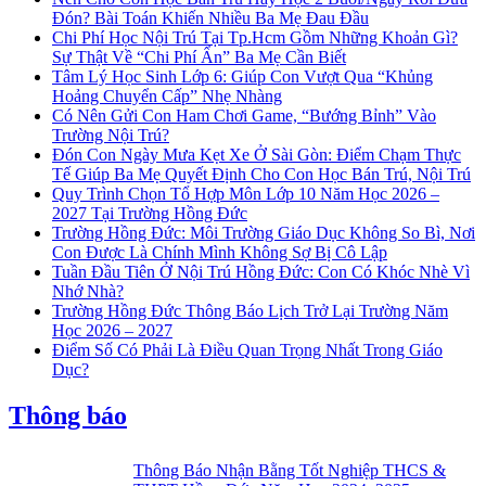
Đón? Bài Toán Khiến Nhiều Ba Mẹ Đau Đầu
Chi Phí Học Nội Trú Tại Tp.Hcm Gồm Những Khoản Gì?
Sự Thật Về “Chi Phí Ẩn” Ba Mẹ Cần Biết
Tâm Lý Học Sinh Lớp 6: Giúp Con Vượt Qua “Khủng
Hoảng Chuyển Cấp” Nhẹ Nhàng
Có Nên Gửi Con Ham Chơi Game, “Bướng Bỉnh” Vào
Trường Nội Trú?
Đón Con Ngày Mưa Kẹt Xe Ở Sài Gòn: Điểm Chạm Thực
Tế Giúp Ba Mẹ Quyết Định Cho Con Học Bán Trú, Nội Trú
Quy Trình Chọn Tổ Hợp Môn Lớp 10 Năm Học 2026 –
2027 Tại Trường Hồng Đức
Trường Hồng Đức: Môi Trường Giáo Dục Không So Bì, Nơi
Con Được Là Chính Mình Không Sợ Bị Cô Lập
Tuần Đầu Tiên Ở Nội Trú Hồng Đức: Con Có Khóc Nhè Vì
Nhớ Nhà?
Trường Hồng Đức Thông Báo Lịch Trở Lại Trường Năm
Học 2026 – 2027
Điểm Số Có Phải Là Điều Quan Trọng Nhất Trong Giáo
Dục?
Thông báo
Thông Báo Nhận Bằng Tốt Nghiệp THCS &