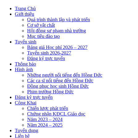
Trang Chủ
Giới thiệu
Quá trình thành lập và phát triển
Cơ sở vật chất
Hội đồng sư phạm nhà trường
Mục tiêu đào tạo
Tuyển sinh
Bảng giá Học phí 2026 – 2027
Tuyển sinh 2026-2027
Đăng ký trực tuyến
Thông báo
Hình ảnh
Những người nổi tiếng đến Hồng Đức
Các ca sĩ nổi tiếng đến Hồng Đức
Đồng phục học sinh Hồng Đức
Phim trường Hồng Đức
Đăng ký trực tuyến
Công Khai
Chiến lược phát triển
Chứng nhận KĐCL Giáo dục
Năm 2023 – 2024
Năm 2024 – 2025
Tuyển dụng
Liên hệ