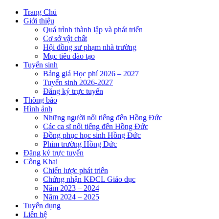
Trang Chủ
Giới thiệu
Quá trình thành lập và phát triển
Cơ sở vật chất
Hội đồng sư phạm nhà trường
Mục tiêu đào tạo
Tuyển sinh
Bảng giá Học phí 2026 – 2027
Tuyển sinh 2026-2027
Đăng ký trực tuyến
Thông báo
Hình ảnh
Những người nổi tiếng đến Hồng Đức
Các ca sĩ nổi tiếng đến Hồng Đức
Đồng phục học sinh Hồng Đức
Phim trường Hồng Đức
Đăng ký trực tuyến
Công Khai
Chiến lược phát triển
Chứng nhận KĐCL Giáo dục
Năm 2023 – 2024
Năm 2024 – 2025
Tuyển dụng
Liên hệ