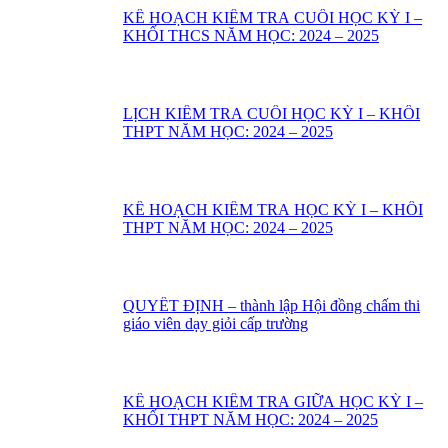
KẾ HOẠCH KIỂM TRA CUỐI HỌC KỲ I –
KHỐI THCS NĂM HỌC: 2024 – 2025
LỊCH KIỂM TRA CUỐI HỌC KỲ I – KHỐI
THPT NĂM HỌC: 2024 – 2025
KẾ HOẠCH KIỂM TRA HỌC KỲ I – KHỔI
THPT NĂM HỌC: 2024 – 2025
QUYẾT ĐỊNH – thành lập Hội đồng chấm thi
giáo viên dạy giỏi cấp trường
KẾ HOẠCH KIỂM TRA GIỮA HỌC KỲ I –
KHỐI THPT NĂM HỌC: 2024 – 2025