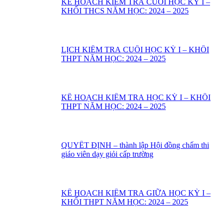
KẾ HOẠCH KIỂM TRA CUỐI HỌC KỲ I –
KHỐI THCS NĂM HỌC: 2024 – 2025
LỊCH KIỂM TRA CUỐI HỌC KỲ I – KHỐI
THPT NĂM HỌC: 2024 – 2025
KẾ HOẠCH KIỂM TRA HỌC KỲ I – KHỔI
THPT NĂM HỌC: 2024 – 2025
QUYẾT ĐỊNH – thành lập Hội đồng chấm thi
giáo viên dạy giỏi cấp trường
KẾ HOẠCH KIỂM TRA GIỮA HỌC KỲ I –
KHỐI THPT NĂM HỌC: 2024 – 2025