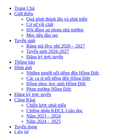
Trang Chủ
Giới thiệu
Quá trình thành lập và phát triển
Cơ sở vật chất
Hội đồng sư phạm nhà trường
Mục tiêu đào tạo
Tuyển sinh
Bảng giá Học phí 2026 – 2027
Tuyển sinh 2026-2027
Đăng ký trực tuyến
Thông báo
Hình ảnh
Những người nổi tiếng đến Hồng Đức
Các ca sĩ nổi tiếng đến Hồng Đức
Đồng phục học sinh Hồng Đức
Phim trường Hồng Đức
Đăng ký trực tuyến
Công Khai
Chiến lược phát triển
Chứng nhận KĐCL Giáo dục
Năm 2023 – 2024
Năm 2024 – 2025
Tuyển dụng
Liên hệ