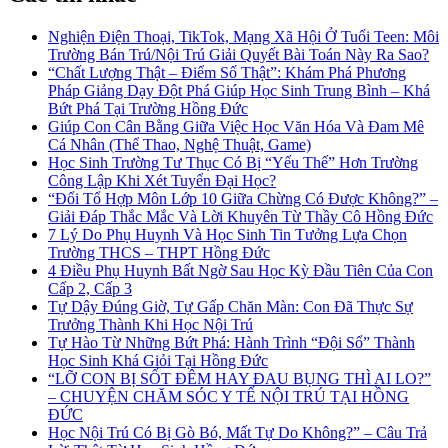
Nghiện Điện Thoại, TikTok, Mạng Xã Hội Ở Tuổi Teen: Môi
Trường Bán Trú/Nội Trú Giải Quyết Bài Toán Này Ra Sao?
“Chất Lượng Thật – Điểm Số Thật”: Khám Phá Phương
Pháp Giảng Dạy Đột Phá Giúp Học Sinh Trung Bình – Khá
Bứt Phá Tại Trường Hồng Đức
Giúp Con Cân Bằng Giữa Việc Học Văn Hóa Và Đam Mê
Cá Nhân (Thể Thao, Nghệ Thuật, Game)
Học Sinh Trường Tư Thục Có Bị “Yếu Thế” Hơn Trường
Công Lập Khi Xét Tuyển Đại Học?
“Đổi Tổ Hợp Môn Lớp 10 Giữa Chừng Có Được Không?” –
Giải Đáp Thắc Mắc Và Lời Khuyên Từ Thầy Cô Hồng Đức
7 Lý Do Phụ Huynh Và Học Sinh Tin Tưởng Lựa Chọn
Trường THCS – THPT Hồng Đức
4 Điều Phụ Huynh Bất Ngờ Sau Học Kỳ Đầu Tiên Của Con
Cấp 2, Cấp 3
Tự Dậy Đúng Giờ, Tự Gấp Chăn Màn: Con Đã Thực Sự
Trưởng Thành Khi Học Nội Trú
Tự Hào Từ Những Bứt Phá: Hành Trình “Đội Sổ” Thành
Học Sinh Khá Giỏi Tại Hồng Đức
“LỠ CON BỊ SỐT ĐÊM HAY ĐAU BỤNG THÌ AI LO?”
– CHUYỆN CHĂM SÓC Y TẾ NỘI TRÚ TẠI HỒNG
ĐỨC
Học Nội Trú Có Bị Gò Bó, Mất Tự Do Không?” – Câu Trả