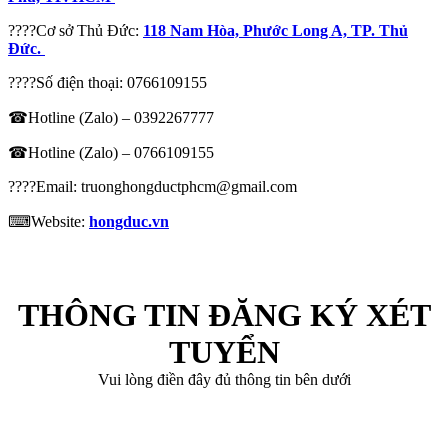
????Cơ sở Thủ Đức:
118 Nam Hòa, Phước Long A, TP. Thủ
Đức.
????Số điện thoại:
0766109155
☎Hotline (Zalo) –
0392267777
☎Hotline (Zalo) –
0766109155
????Email: truonghongductphcm@gmail.com
⌨Website:
hongduc.vn
THÔNG TIN ĐĂNG KÝ XÉT
TUYỂN
Vui lòng điền đây đủ thông tin bên dưới