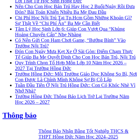
Lời Thật Từ Học Sinh Hồng Đức
Nên Cho Con Học Bán Trú Hay Học 2 Buổi/Ngày Rồi Đưa
Đón? Bài Toán Khiến Nhiều Ba Mẹ Đau Đầu
Chi Phí Học Nội Trú Tại Tp.Hcm Gồm Những Khoản Gì?
Sự Thật Về “Chi Phí Ẩn” Ba Mẹ Cần Biết
Tâm Lý Học Sinh Lớp 6: Giúp Con Vượt Qua “Khủng
Hoảng Chuyển Cấp” Nhẹ Nhàng
Có Nên Gửi Con Ham Chơi Game, “Bướng Bỉnh” Vào
Trường Nội Trú?
Đón Con Ngày Mưa Kẹt Xe Ở Sài Gòn: Điểm Chạm Thực
Tế Giúp Ba Mẹ Quyết Định Cho Con Học Bán Trú, Nội Trú
Quy Trình Chọn Tổ Hợp Môn Lớp 10 Năm Học 2026 –
2027 Tại Trường Hồng Đức
Trường Hồng Đức: Môi Trường Giáo Dục Không So Bì, Nơi
Con Được Là Chính Mình Không Sợ Bị Cô Lập
Tuần Đầu Tiên Ở Nội Trú Hồng Đức: Con Có Khóc Nhè Vì
Nhớ Nhà?
Trường Hồng Đức Thông Báo Lịch Trở Lại Trường Năm
Học 2026 – 2027
Thông báo
Thông Báo Nhận Bằng Tốt Nghiệp THCS &
THPT Hồng Đức Năm Học 2024–2025