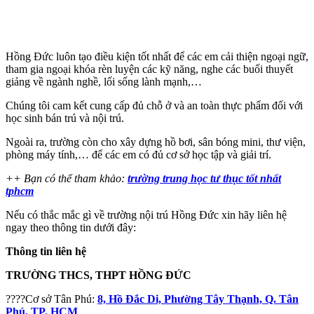
Hồng Đức luôn tạo điều kiện tốt nhất để các em cải thiện ngoại ngữ,
tham gia ngoại khóa rèn luyện các kỹ năng, nghe các buổi thuyết
giảng về ngành nghề, lối sống lành mạnh,…
Chúng tôi cam kết cung cấp đủ chỗ ở và an toàn thực phẩm đối với
học sinh bán trú và nội trú.
Ngoài ra, trường còn cho xây dựng hồ bơi, sân bóng mini, thư viện,
phòng máy tính,… để các em có đủ cơ sở học tập và giải trí.
++ Bạn có thể tham khảo:
trường trung học tư thục tốt nhất
tphcm
Nếu có thắc mắc gì về trường nội trú Hồng Đức xin hãy liên hệ
ngay theo thông tin dưới đây:
Thông tin liên hệ
TRƯỜNG THCS, THPT HỒNG ĐỨC
????Cơ sở Tân Phú:
8, Hồ Đắc Di, Phường Tây Thạnh, Q. Tân
Phú, TP. HCM