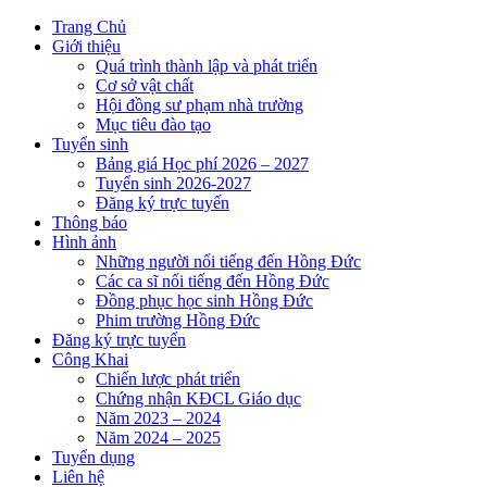
Trang Chủ
Giới thiệu
Quá trình thành lập và phát triển
Cơ sở vật chất
Hội đồng sư phạm nhà trường
Mục tiêu đào tạo
Tuyển sinh
Bảng giá Học phí 2026 – 2027
Tuyển sinh 2026-2027
Đăng ký trực tuyến
Thông báo
Hình ảnh
Những người nổi tiếng đến Hồng Đức
Các ca sĩ nổi tiếng đến Hồng Đức
Đồng phục học sinh Hồng Đức
Phim trường Hồng Đức
Đăng ký trực tuyến
Công Khai
Chiến lược phát triển
Chứng nhận KĐCL Giáo dục
Năm 2023 – 2024
Năm 2024 – 2025
Tuyển dụng
Liên hệ