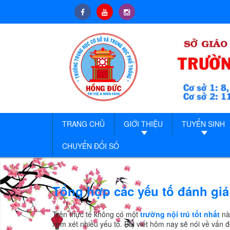
TRANG CHỦ
GIỚI THIỆU
TUYỂN SINH
CHUYỂN ĐỔI SỐ
Tổng hợp các yếu tố đánh giá 
Trên thực tế không có một
trường nội trú tốt nhất
nào
xem xét nhiều yếu tố. Bài viết hôm nay sẽ nói về vấn 