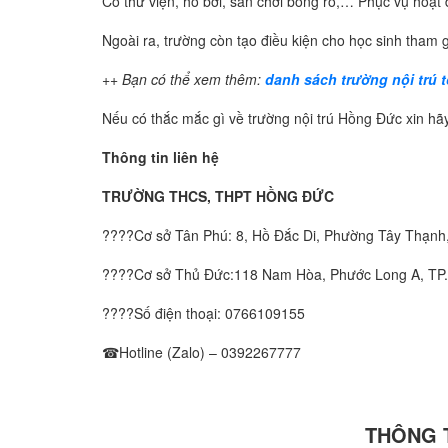
Có thư viện, hồ bơi, sân chơi bóng rổ,… Phục vụ hoạt
Ngoài ra, trường còn tạo điều kiện cho học sinh tham 
++ Bạn có thể xem thêm:
danh sách trường nội trú 
Nếu có thắc mắc gì về trường nội trú Hồng Đức xin hãy
Thông tin liên hệ
TRƯỜNG THCS, THPT HỒNG ĐỨC
????Cơ sở Tân Phú: 8, Hồ Đắc Di, Phường Tây Thạnh
????Cơ sở Thủ Đức:118 Nam Hòa, Phước Long A, TP
????Số điện thoại:
0766109155
☎Hotline (Zalo) –
0392267777
THÔNG 