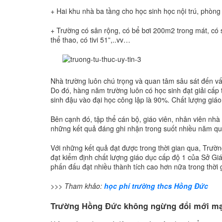
+ Hai khu nhà ba tầng cho học sinh học nội trú, phòng 
+ Trường có sân rộng, có bể bơi 200m2 trong mát, có
thể thao, có tivi 51”,..vv…
Nhà trường luôn chú trọng và quan tâm sâu sát đến vấn
Do đó, hàng năm trường luôn có học sinh đạt giải cấp t
sinh đậu vào đại học công lập là 90%. Chất lượng giá
Bên cạnh đó, tập thể cán bộ, giáo viên, nhân viên nhà 
những kết quả đáng ghi nhận trong suốt nhiều năm qu
Với những kết quả đạt được trong thời gian qua, Tr
đạt kiểm định chất lượng giáo dục cấp độ 1 của Sở Giá
phấn đấu đạt nhiều thành tích cao hơn nữa trong thời g
>>> Tham khảo:
học phí trường thcs Hồng Đức
Trường Hồng Đức không ngừng đổi mới mạn