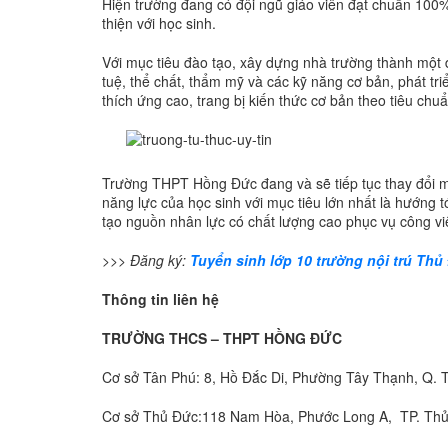
Hiện trường đang có đội ngũ giáo viên đạt chuẩn 100% 
thiện với học sinh.
Với mục tiêu đào tạo, xây dựng nhà trường thành một đơ
tuệ, thể chất, thẩm mỹ và các kỹ năng cơ bản, phát tr
thích ứng cao, trang bị kiến thức cơ bản theo tiêu c
Trường THPT Hồng Đức đang và sẽ tiếp tục thay đổi 
năng lực của học sinh với mục tiêu lớn nhất là hướng tớ
tạo nguồn nhân lực có chất lượng cao phục vụ công việ
>>> Đăng ký:
Tuyển sinh lớp 10 trường nội trú Thủ
Thông tin liên hệ
TRƯỜNG THCS – THPT HỒNG ĐỨC
Cơ sở Tân Phú: 8, Hồ Đắc Di, Phường Tây Thạnh, Q. 
Cơ sở Thủ Đức:118 Nam Hòa, Phước Long A, TP. Thủ