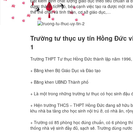
Đạt kiểm định chất lượng giáo dục theo tiêu chuẩn là 
được thành tích đó, bên cạnh việc tạo ra được một môi
thể thể chất và tinh thần, cơ sở giáo dục,…
Trường tư thục uy tín Hồng Đức v
1
Trường THPT Tư thục Hồng Đức thành lập năm 1996, đ
+ Bằng khen Bộ Giáo Dục và Đào tạo
+ Bằng khen UBND Thành phố
+ Là một trong những trường tư thục có học sinh đậu
+ Hiện trường THCS – THPT Hồng Đức đang sở hữu ba c
khu nhà ba tầng cho học sinh nội trú ở, có nhà ăn, rộ
+ Trường có 85 phòng học đúng chuẩn, có 6 phòng thí 
thống nhà vệ sinh đầy đủ, sạch sẽ. Trường dùng nước m