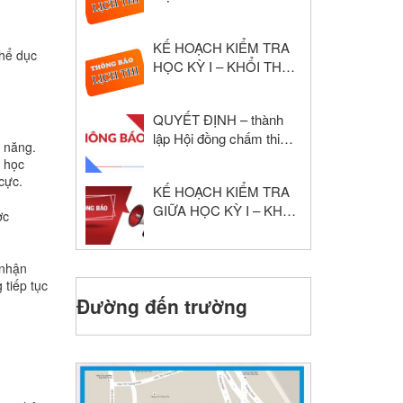
NĂM HỌC: 2024 – 2025
KẾ HOẠCH KIỂM TRA
thể dục
HỌC KỲ I – KHỔI THPT
NĂM HỌC: 2024 – 2025
QUYẾT ĐỊNH – thành
lập Hội đồng chấm thi
ĩ năng.
giáo viên dạy giỏi cấp
ệ học
trường
cực.
KẾ HOẠCH KIỂM TRA
GIỮA HỌC KỲ I – KHỐI
ợc
THPT NĂM HỌC: 2024
– 2025
 nhận
 tiếp tục
Đường đến trường