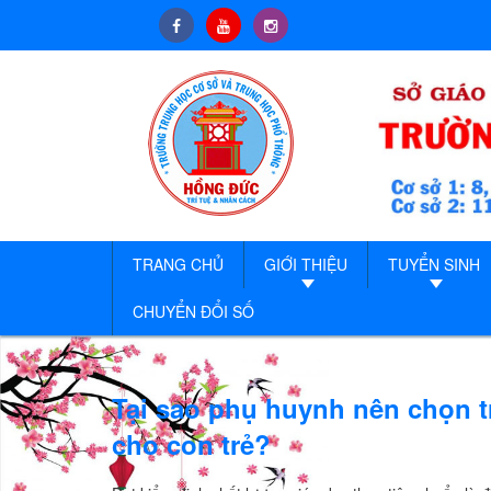
TRANG CHỦ
GIỚI THIỆU
TUYỂN SINH
CHUYỂN ĐỔI SỐ
Tại sao phụ huynh nên chọn t
cho con trẻ?