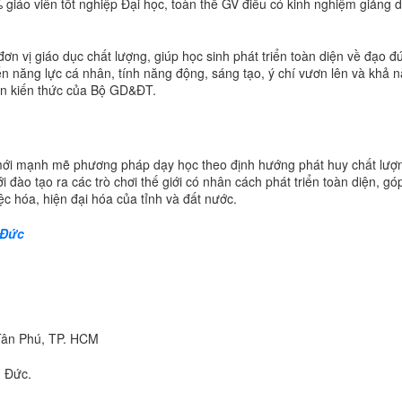
giáo viên tốt nghiệp Đại học, toàn thể GV điều có kinh nghiệm giảng d
n vị giáo dục chất lượng, giúp học sinh phát triển toàn diện về đạo đứ
iển năng lực cá nhân, tính năng động, sáng tạo, ý chí vươn lên và khả 
huẩn kiến thức của Bộ GD&ĐT.
mới mạnh mẽ phương pháp dạy học theo định hướng phát huy chất lượ
i đào tạo ra các trò chơi thế giới có nhân cách phát triển toàn diện, g
c hóa, hiện đại hóa của tỉnh và đất nước.
 Đức
Tân Phú, TP. HCM
 Đức.