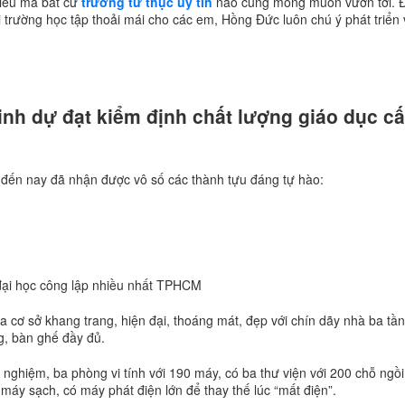
điều mà bất cứ
trường tư thục uy tín
nào cũng mong muốn vươn tới. 
 trường học tập thoải mái cho các em, Hồng Đức luôn chú ý phát triển
inh dự đạt kiểm định chất lượng giáo dục c
ến nay đã nhận được vô số các thành tựu đáng tự hào:
 đại học công lập nhiều nhất TPHCM
ơ sở khang trang, hiện đại, thoáng mát, đẹp với chín dãy nhà ba tần
ng, bàn ghế đầy đủ.
nghiệm, ba phòng vi tính với 190 máy, có ba thư viện với 200 chỗ ngồi
áy sạch, có máy phát điện lớn để thay thế lúc “mất điện”.