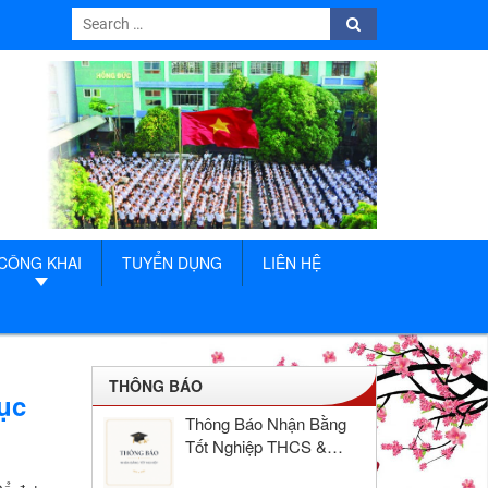
Search
Search
for:
CÔNG KHAI
TUYỂN DỤNG
LIÊN HỆ
THÔNG BÁO
ục
Thông Báo Nhận Bằng
Tốt Nghiệp THCS &
THPT Hồng Đức Năm