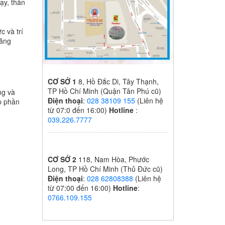
ạy, thân
c và trí
năng
CƠ SỞ 1
8, Hồ Đắc Di, Tây Thạnh,
TP Hồ Chí Minh (Quận Tân Phú cũ)
ng và
Điện thoại
:
028 38109 155
(Liên hệ
óp phần
từ 07:0 đến 16:00)
Hotline
:
039.226.7777
CƠ SỞ 2
118, Nam Hòa, Phước
Long, TP Hồ Chí Minh (Thủ Đức cũ)
Điện thoại
:
028 62808388
(Liên hệ
từ 07:00 đến 16:00)
Hotline
:
0766.109.155