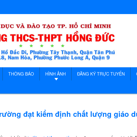
THÔNG BÁO
HÌNH ẢNH
ĐĂNG KÝ TRỰC TUYẾN
rường đạt kiểm định chất lượng giáo d