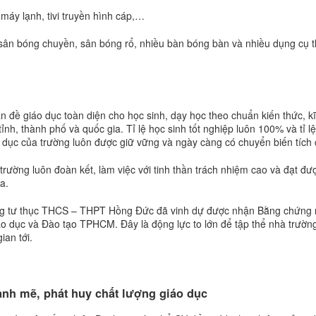
máy lạnh, tivi truyền hình cáp,…
 sân bóng chuyền, sân bóng rổ, nhiều bàn bóng bàn và nhiều dụng cụ 
 đề giáo dục toàn diện cho học sinh, dạy học theo chuẩn kiến thức, k
ỉnh, thành phố và quốc gia. Tỉ lệ học sinh tốt nghiệp luôn 100% và tỉ l
o dục của trường luôn được giữ vững và ngày càng có chuyển biến tích 
trường luôn đoàn kết, làm việc với tinh thần trách nhiệm cao và đạt đư
a.
ường tư thục THCS – THPT Hồng Đức đã vinh dự được nhận Bằng chứng
o dục và Đào tạo TPHCM. Đây là động lực to lớn để tập thể nhà trường
ian tới.
h mẽ, phát huy chất lượng giáo dục