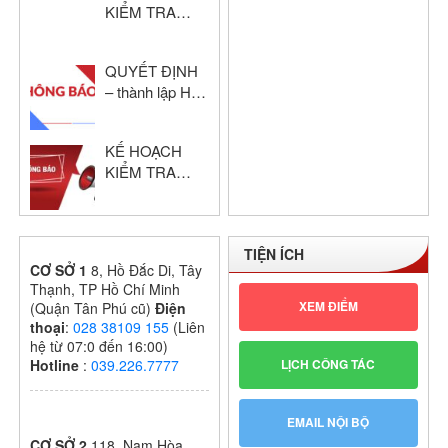
KIỂM TRA
2024 – 2025
HỌC KỲ I –
KHỔI THPT
QUYẾT ĐỊNH
NĂM HỌC:
– thành lập Hội
2024 – 2025
đồng chấm thi
giáo viên dạy
KẾ HOẠCH
giỏi cấp trường
KIỂM TRA
GIỮA HỌC KỲ
I – KHỐI THPT
NĂM HỌC:
TIỆN ÍCH
2024 – 2025
CƠ SỞ 1
8, Hồ Đắc Di, Tây
Thạnh, TP Hồ Chí Minh
XEM ĐIỂM
(Quận Tân Phú cũ)
Điện
thoại
:
028 38109 155
(Liên
hệ từ 07:0 đến 16:00)
LỊCH CÔNG TÁC
Hotline
:
039.226.7777
EMAIL NỘI BỘ
CƠ SỞ 2
118, Nam Hòa,