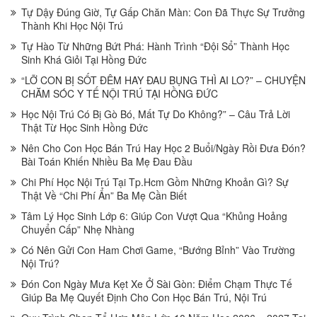
Tự Dậy Đúng Giờ, Tự Gấp Chăn Màn: Con Đã Thực Sự Trưởng
Thành Khi Học Nội Trú
Tự Hào Từ Những Bứt Phá: Hành Trình “Đội Sổ” Thành Học
Sinh Khá Giỏi Tại Hồng Đức
“LỠ CON BỊ SỐT ĐÊM HAY ĐAU BỤNG THÌ AI LO?” – CHUYỆN
CHĂM SÓC Y TẾ NỘI TRÚ TẠI HỒNG ĐỨC
Học Nội Trú Có Bị Gò Bó, Mất Tự Do Không?” – Câu Trả Lời
Thật Từ Học Sinh Hồng Đức
Nên Cho Con Học Bán Trú Hay Học 2 Buổi/Ngày Rồi Đưa Đón?
Bài Toán Khiến Nhiều Ba Mẹ Đau Đầu
Chi Phí Học Nội Trú Tại Tp.Hcm Gồm Những Khoản Gì? Sự
Thật Về “Chi Phí Ẩn” Ba Mẹ Cần Biết
Tâm Lý Học Sinh Lớp 6: Giúp Con Vượt Qua “Khủng Hoảng
Chuyển Cấp” Nhẹ Nhàng
Có Nên Gửi Con Ham Chơi Game, “Bướng Bỉnh” Vào Trường
Nội Trú?
Đón Con Ngày Mưa Kẹt Xe Ở Sài Gòn: Điểm Chạm Thực Tế
Giúp Ba Mẹ Quyết Định Cho Con Học Bán Trú, Nội Trú