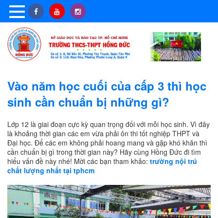
Vào năm học cuối của cấp 3 thì học
sinh cần chuẩn bị những gì?
Lớp 12 là giai đoạn cực kỳ quan trọng đối với mỗi học sinh. Vì đây
là khoảng thời gian các em vừa phải ôn thi tốt nghiệp THPT và
Đại học. Để các em không phải hoang mang và gặp khó khăn thì
cần chuẩn bị gì trong thời gian này? Hãy cùng Hồng Đức đi tìm
hiểu vấn đề này nhé!
Mời các bạn tham khảo:
trường nội trú
chất lượng nhất tại tphcm