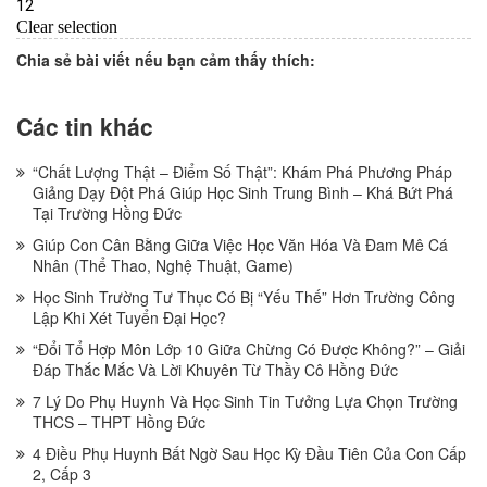
Chia sẻ bài viết nếu bạn cảm thấy thích:
Các tin khác
“Chất Lượng Thật – Điểm Số Thật”: Khám Phá Phương Pháp
Giảng Dạy Đột Phá Giúp Học Sinh Trung Bình – Khá Bứt Phá
Tại Trường Hồng Đức
Giúp Con Cân Bằng Giữa Việc Học Văn Hóa Và Đam Mê Cá
Nhân (Thể Thao, Nghệ Thuật, Game)
Học Sinh Trường Tư Thục Có Bị “Yếu Thế” Hơn Trường Công
Lập Khi Xét Tuyển Đại Học?
“Đổi Tổ Hợp Môn Lớp 10 Giữa Chừng Có Được Không?” – Giải
Đáp Thắc Mắc Và Lời Khuyên Từ Thầy Cô Hồng Đức
7 Lý Do Phụ Huynh Và Học Sinh Tin Tưởng Lựa Chọn Trường
THCS – THPT Hồng Đức
4 Điều Phụ Huynh Bất Ngờ Sau Học Kỳ Đầu Tiên Của Con Cấp
2, Cấp 3