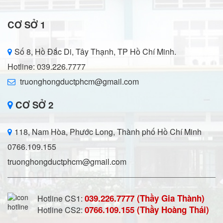
CƠ SỞ 1
Số 8, Hồ Đắc Di, Tây Thạnh, TP Hồ Chí Minh.
Hotline: 039.226.7777
truonghongductphcm@gmail.com
CƠ SỞ 2
118, Nam Hòa, Phước Long, Thành phố Hồ Chí Minh
0766.109.155
truonghongductphcm@gmail.com
039.226.7777 (Thầy Gia Thành)
Hotline CS1:
0766.109.155 (Thầy Hoàng Thái)
Hotline CS2: