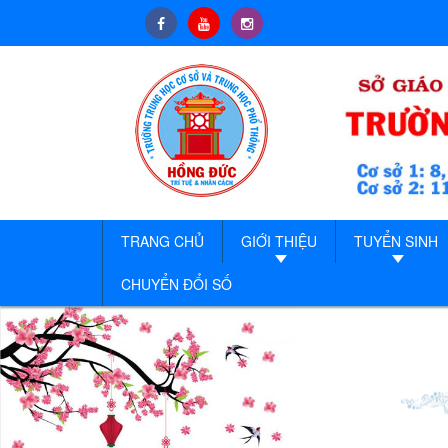
TRANG CHỦ
GIỚI THIỆU
TUYỂN SINH
CHUYỂN ĐỔI SỐ