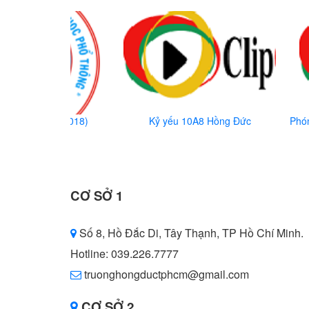
ớp 12A7 ( 13/5/2018)
Kỷ yếu 10A8 Hồng Đức
Phó
CƠ SỞ 1
Số 8, Hồ Đắc Di, Tây Thạnh, TP Hồ Chí Minh.
Hotline: 039.226.7777
truonghongductphcm@gmail.com
CƠ SỞ 2