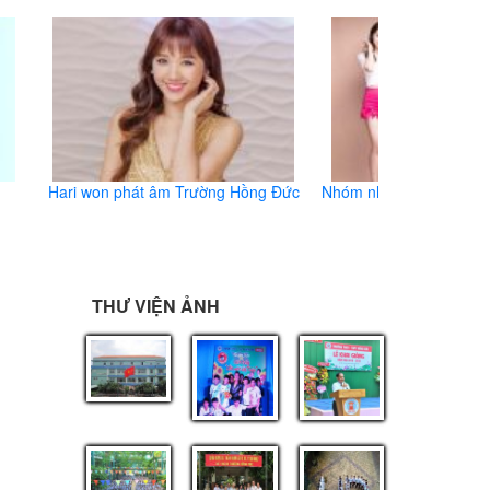
Hari won phát âm Trường Hồng Đức
Nhóm nhạc Lime biểu di
Hồng Đức
THƯ VIỆN ẢNH