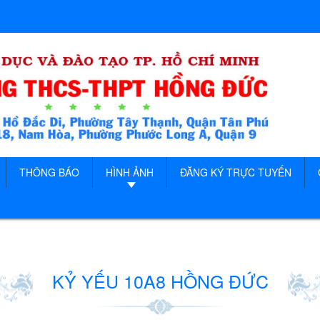
THÔNG BÁO
HÌNH ẢNH
ĐĂNG KÝ TRỰC TUYẾN
KỶ YẾU 10A8 HỒNG ĐỨC