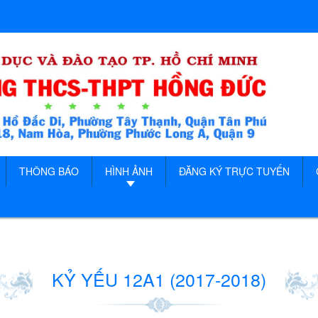
THÔNG BÁO
HÌNH ẢNH
ĐĂNG KÝ TRỰC TUYẾN
KỶ YẾU 12A1 (2017-2018)