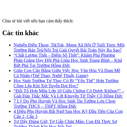
Chia sẻ bài viết nếu bạn cảm thấy thích:
Các tin khác
Nghiện Điện Thoại, TikTok, Mạng Xã Hội Ở Tuổi Teen: Môi
Trường Bán Trú/Nội Trú Giải Quyết Bài Toán Này Ra Sao?
“Chất Lượng Thật – Điểm Số Thật”: Khám Phá Phương
Pháp Giảng Dạy Đột Phá Giúp Học Sinh Trung Bình – Khá
Bứt Phá Tại Trường Hồng Đức
Giúp Con Cân Bằng Giữa Việc Học Văn Hóa Và Đam Mê
Cá Nhân (Thể Thao, Nghệ Thuật, Game)
Học Sinh Trường Tư Thục Có Bị “Yếu Thế” Hơn Trường
Công Lập Khi Xét Tuyển Đại Học?
“Đổi Tổ Hợp Môn Lớp 10 Giữa Chừng Có Được Không?” –
Giải Đáp Thắc Mắc Và Lời Khuyên Từ Thầy Cô Hồng Đức
7 Lý Do Phụ Huynh Và Học Sinh Tin Tưởng Lựa Chọn
Trường THCS – THPT Hồng Đức
4 Điều Phụ Huynh Bất Ngờ Sau Học Kỳ Đầu Tiên Của Con
Cấp 2, Cấp 3
Tự Dậy Đúng Giờ, Tự Gấp Chăn Màn: Con Đã Thực Sự
Trưởng Thành Khi Học Nội Trú