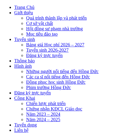
Trang Chủ
Giới thiệu
Quá trình thành lập và phát triển
Cơ sở vật chất
Hội đồng sư phạm nhà trường
Mục tiêu đào tạo
Tuyển sinh
Bảng giá Học phí 2026 – 2027
Tuyển sinh 2026-2027
Đăng ký trực tuyến
Thông báo
Hình ảnh
Những người nổi tiếng đến Hồng Đức
Các ca sĩ nổi tiếng đến Hồng Đức
Đồng phục học sinh Hồng Đức
Phim trường Hồng Đức
Đăng ký trực tuyến
Công Khai
Chiến lược phát triển
Chứng nhận KĐCL Giáo dục
Năm 2023 – 2024
Năm 2024 – 2025
Tuyển dụng
Liên hệ