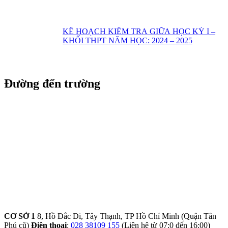
KẾ HOẠCH KIỂM TRA GIỮA HỌC KỲ I –
KHỐI THPT NĂM HỌC: 2024 – 2025
Đường đến trường
CƠ SỞ 1
8, Hồ Đắc Di, Tây Thạnh, TP Hồ Chí Minh (Quận Tân
Phú cũ)
Điện thoại
:
028 38109 155
(Liên hệ từ 07:0 đến 16:00)