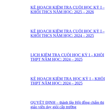
KẾ HOẠCH KIỂM TRA CUỐI HỌC KỲ I –
KHỐI THCS NĂM HỌC: 2025 – 2026
KẾ HOẠCH KIỂM TRA CUỐI HỌC KỲ I –
KHỐI THCS NĂM HỌC: 2024 – 2025
LỊCH KIỂM TRA CUỐI HỌC KỲ I – KHỐI
THPT NĂM HỌC: 2024 – 2025
KẾ HOẠCH KIỂM TRA HỌC KỲ I – KHỔI
THPT NĂM HỌC: 2024 – 2025
QUYẾT ĐỊNH – thành lập Hội đồng chấm thi
giáo viên dạy giỏi cấp trường