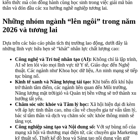
kiến thức mà còn đồng hành cùng học sinh trong việc giải mã bản
thân và đón đầu các xu hướng nghề nghiệp tương lai.
Những nhóm ngành “lên ngôi” trong năm
2026 và tương lai
Dựa trên các báo cáo phân tích thị trường lao động, dưới đây là
những lĩnh vực hứa hẹn sẽ “khát” nhân lực chất lượng cao:
Công nghệ và Trí tuệ nhân tạo (AI):
Không chỉ là lập trình,
AI sẽ len lỏi vào mọi lĩnh vực từ Y tế, Giáo dục đến Nghệ
thuật. Các ngành như Khoa học dữ liệu, An ninh mạng sẽ tiếp
tục bùng nổ.
Kinh tế xanh và Năng lượng tái tạo:
Khi biến đổi khí hậu
trở thành tâm điểm, các ngành liên quan đến Môi trường,
Năng lượng mặt trời/gió và Quản trị bền vững sẽ trở thành xu
hướng tất yếu.
Chăm sóc sức khỏe và Tâm lý học:
Xã hội hiện đại đi kèm
với áp lực tinh thần cao, nhu cầu về chuyên gia tư vấn tâm lý,
bác sĩ tâm thần và dịch vụ chăm sóc sức khỏe thông minh sẽ
tăng vọt.
Công nghiệp sáng tạo và Nội dung số:
Với sự bùng nổ của
mạng xã hội và thương mại điện tử, các chuyên gia Marketing
kỹ thuật số, Thiết kế đồ họa và Sáng tạo nội dung vẫn giữ