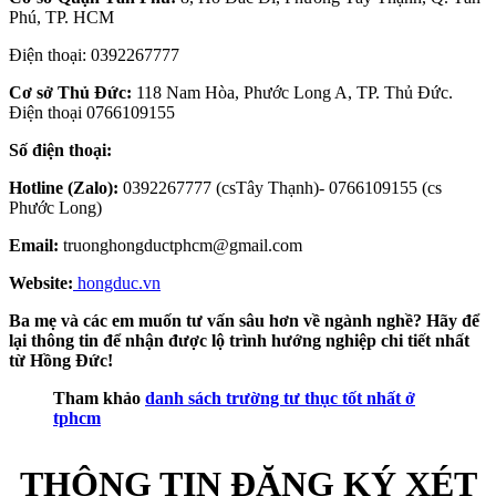
Phú, TP. HCM
Điện thoại: 0392267777
Cơ sở Thủ Đức:
118 Nam Hòa, Phước Long A, TP. Thủ Đức.
Điện thoại 0766109155
Số điện thoại:
Hotline (Zalo):
0392267777 (csTây Thạnh)- 0766109155 (cs
Phước Long)
Email:
truonghongductphcm@gmail.com
Website:
hongduc.vn
Ba mẹ và các em muốn tư vấn sâu hơn về ngành nghề? Hãy để
lại thông tin để nhận được lộ trình hướng nghiệp chi tiết nhất
từ Hồng Đức!
Tham khảo
danh sách trường tư thục tốt nhất ở
tphcm
THÔNG TIN ĐĂNG KÝ XÉT