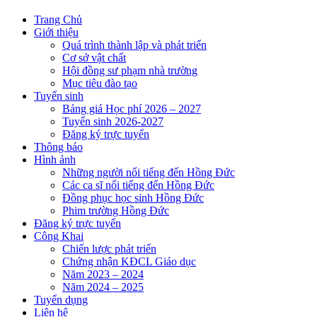
Trang Chủ
Giới thiệu
Quá trình thành lập và phát triển
Cơ sở vật chất
Hội đồng sư phạm nhà trường
Mục tiêu đào tạo
Tuyển sinh
Bảng giá Học phí 2026 – 2027
Tuyển sinh 2026-2027
Đăng ký trực tuyến
Thông báo
Hình ảnh
Những người nổi tiếng đến Hồng Đức
Các ca sĩ nổi tiếng đến Hồng Đức
Đồng phục học sinh Hồng Đức
Phim trường Hồng Đức
Đăng ký trực tuyến
Công Khai
Chiến lược phát triển
Chứng nhận KĐCL Giáo dục
Năm 2023 – 2024
Năm 2024 – 2025
Tuyển dụng
Liên hệ