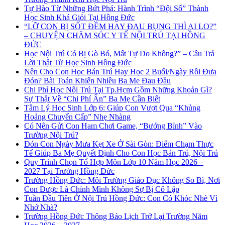
Tự Hào Từ Những Bứt Phá: Hành Trình “Đội Sổ” Thành
Học Sinh Khá Giỏi Tại Hồng Đức
“LỠ CON BỊ SỐT ĐÊM HAY ĐAU BỤNG THÌ AI LO?”
– CHUYỆN CHĂM SÓC Y TẾ NỘI TRÚ TẠI HỒNG
ĐỨC
Học Nội Trú Có Bị Gò Bó, Mất Tự Do Không?” – Câu Trả
Lời Thật Từ Học Sinh Hồng Đức
Nên Cho Con Học Bán Trú Hay Học 2 Buổi/Ngày Rồi Đưa
Đón? Bài Toán Khiến Nhiều Ba Mẹ Đau Đầu
Chi Phí Học Nội Trú Tại Tp.Hcm Gồm Những Khoản Gì?
Sự Thật Về “Chi Phí Ẩn” Ba Mẹ Cần Biết
Tâm Lý Học Sinh Lớp 6: Giúp Con Vượt Qua “Khủng
Hoảng Chuyển Cấp” Nhẹ Nhàng
Có Nên Gửi Con Ham Chơi Game, “Bướng Bỉnh” Vào
Trường Nội Trú?
Đón Con Ngày Mưa Kẹt Xe Ở Sài Gòn: Điểm Chạm Thực
Tế Giúp Ba Mẹ Quyết Định Cho Con Học Bán Trú, Nội Trú
Quy Trình Chọn Tổ Hợp Môn Lớp 10 Năm Học 2026 –
2027 Tại Trường Hồng Đức
Trường Hồng Đức: Môi Trường Giáo Dục Không So Bì, Nơi
Con Được Là Chính Mình Không Sợ Bị Cô Lập
Tuần Đầu Tiên Ở Nội Trú Hồng Đức: Con Có Khóc Nhè Vì
Nhớ Nhà?
Trường Hồng Đức Thông Báo Lịch Trở Lại Trường Năm