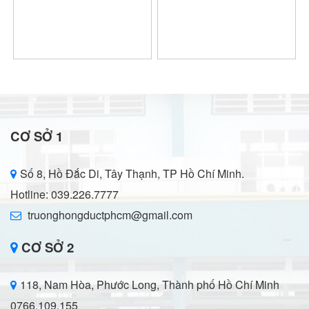
CƠ SỞ 1
Số 8, Hồ Đắc Di, Tây Thạnh, TP Hồ Chí Minh.
Hotline: 039.226.7777
truonghongductphcm@gmail.com
CƠ SỞ 2
118, Nam Hòa, Phước Long, Thành phố Hồ Chí Minh
0766.109.155