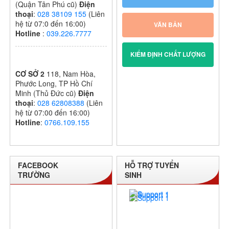
(Quận Tân Phú cũ)
Điện
thoại
:
028 38109 155
(Liên
hệ từ 07:0 đến 16:00)
VĂN BẢN
Hotline
:
039.226.7777
KIỂM ĐỊNH CHẤT LƯỢNG
CƠ SỞ 2
118, Nam Hòa,
Phước Long, TP Hồ Chí
Minh (Thủ Đức cũ)
Điện
thoại
:
028 62808388
(Liên
hệ từ 07:00 đến 16:00)
Hotline
:
0766.109.155
FACEBOOK
HỖ TRỢ TUYỂN
TRƯỜNG
SINH