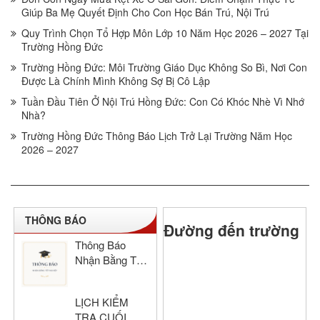
Giúp Ba Mẹ Quyết Định Cho Con Học Bán Trú, Nội Trú
Quy Trình Chọn Tổ Hợp Môn Lớp 10 Năm Học 2026 – 2027 Tại
Trường Hồng Đức
Trường Hồng Đức: Môi Trường Giáo Dục Không So Bì, Nơi Con
Được Là Chính Mình Không Sợ Bị Cô Lập
Tuần Đầu Tiên Ở Nội Trú Hồng Đức: Con Có Khóc Nhè Vì Nhớ
Nhà?
Trường Hồng Đức Thông Báo Lịch Trở Lại Trường Năm Học
2026 – 2027
THÔNG BÁO
Đường đến trường
Thông Báo
Nhận Bằng Tốt
Nghiệp THCS
& THPT Hồng
LỊCH KIỂM
Đức Năm Học
TRA CUỐI
2024–2025