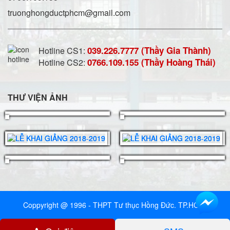
truonghongductphcm@gmail.com
039.226.7777 (Thầy Gia Thành)
Hotline CS1:
0766.109.155 (Thầy Hoàng Thái)
Hotline CS2:
THƯ VIỆN ẢNH
Coppyright @ 1996 - THPT Tư thục Hồng Đức. TP.HCM.