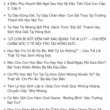
4 Điều Phụ Huynh Bất Ngờ Sau Học Kỳ Đầu Tiên Của Con Cấp
2, Cấp 3
Tự Dậy Đúng Giờ, Tự Gấp Chăn Màn: Con Đã Thực Sự Trưởng
Thành Khi Học Nội Trú
Tự Hào Từ Những Bứt Phá: Hành Trình “Đội Sổ” Thành Học
Sinh Khá Giỏi Tại Hồng Đức
“LỠ CON BỊ SỐT ĐÊM HAY ĐAU BỤNG THÌ AI LO?” – CHUYỆN
CHĂM SÓC Y TẾ NỘI TRÚ TẠI HỒNG ĐỨC
Học Nội Trú Có Bị Gò Bó, Mất Tự Do Không?” – Câu Trả Lời
Thật Từ Học Sinh Hồng Đức
Nên Cho Con Học Bán Trú Hay Học 2 Buổi/Ngày Rồi Đưa Đón?
Bài Toán Khiến Nhiều Ba Mẹ Đau Đầu
Chi Phí Học Nội Trú Tại Tp.Hcm Gồm Những Khoản Gì? Sự
Thật Về “Chi Phí Ẩn” Ba Mẹ Cần Biết
Tâm Lý Học Sinh Lớp 6: Giúp Con Vượt Qua “Khủng Hoảng
Chuyển Cấp” Nhẹ Nhàng
Có Nên Gửi Con Ham Chơi Game, “Bướng Bỉnh” Vào Trường
Nội Trú?
Đón Con Ngày Mưa Kẹt Xe Ở Sài Gòn: Điểm Chạm Thực Tế