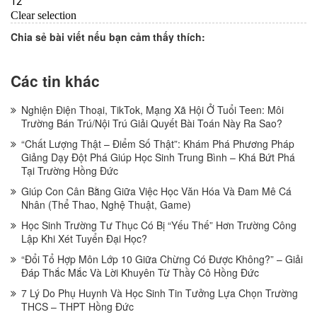
Chia sẻ bài viết nếu bạn cảm thấy thích:
Các tin khác
Nghiện Điện Thoại, TikTok, Mạng Xã Hội Ở Tuổi Teen: Môi
Trường Bán Trú/Nội Trú Giải Quyết Bài Toán Này Ra Sao?
“Chất Lượng Thật – Điểm Số Thật”: Khám Phá Phương Pháp
Giảng Dạy Đột Phá Giúp Học Sinh Trung Bình – Khá Bứt Phá
Tại Trường Hồng Đức
Giúp Con Cân Bằng Giữa Việc Học Văn Hóa Và Đam Mê Cá
Nhân (Thể Thao, Nghệ Thuật, Game)
Học Sinh Trường Tư Thục Có Bị “Yếu Thế” Hơn Trường Công
Lập Khi Xét Tuyển Đại Học?
“Đổi Tổ Hợp Môn Lớp 10 Giữa Chừng Có Được Không?” – Giải
Đáp Thắc Mắc Và Lời Khuyên Từ Thầy Cô Hồng Đức
7 Lý Do Phụ Huynh Và Học Sinh Tin Tưởng Lựa Chọn Trường
THCS – THPT Hồng Đức