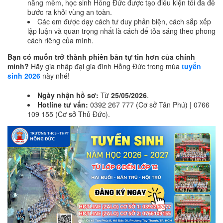
năng mềm, học sinh Hồng Đức được tạo điều kiện tối đa để
bước ra khỏi vùng an toàn.
Các em được dạy cách tư duy phản biện, cách sắp xếp
lập luận và quan trọng nhất là cách để tỏa sáng theo phong
cách riêng của mình.
Bạn có muốn trở thành phiên bản tự tin hơn của chính
mình?
Hãy gia nhập đại gia đình Hồng Đức trong mùa
tuyển
sinh 2026
này nhé!
Ngày nhận hồ sơ:
Từ
25/05/2026
.
Hotline tư vấn:
0392 267 777 (Cơ sở Tân Phú) | 0766
109 155 (Cơ sở Thủ Đức).