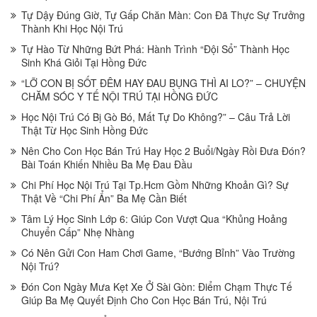
Tự Dậy Đúng Giờ, Tự Gấp Chăn Màn: Con Đã Thực Sự Trưởng
Thành Khi Học Nội Trú
Tự Hào Từ Những Bứt Phá: Hành Trình “Đội Sổ” Thành Học
Sinh Khá Giỏi Tại Hồng Đức
“LỠ CON BỊ SỐT ĐÊM HAY ĐAU BỤNG THÌ AI LO?” – CHUYỆN
CHĂM SÓC Y TẾ NỘI TRÚ TẠI HỒNG ĐỨC
Học Nội Trú Có Bị Gò Bó, Mất Tự Do Không?” – Câu Trả Lời
Thật Từ Học Sinh Hồng Đức
Nên Cho Con Học Bán Trú Hay Học 2 Buổi/Ngày Rồi Đưa Đón?
Bài Toán Khiến Nhiều Ba Mẹ Đau Đầu
Chi Phí Học Nội Trú Tại Tp.Hcm Gồm Những Khoản Gì? Sự
Thật Về “Chi Phí Ẩn” Ba Mẹ Cần Biết
Tâm Lý Học Sinh Lớp 6: Giúp Con Vượt Qua “Khủng Hoảng
Chuyển Cấp” Nhẹ Nhàng
Có Nên Gửi Con Ham Chơi Game, “Bướng Bỉnh” Vào Trường
Nội Trú?
Đón Con Ngày Mưa Kẹt Xe Ở Sài Gòn: Điểm Chạm Thực Tế
Giúp Ba Mẹ Quyết Định Cho Con Học Bán Trú, Nội Trú