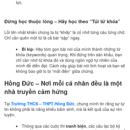
lực.
Đừng học thuộc lòng – Hãy học theo “Túi từ khóa”
Lỗi lớn nhất khiến chúng ta bị “khớp” là cố nhớ từng câu từng chữ.
Chỉ cần quên một từ là cả bài “sập” ngay.
Bí kíp:
Hãy tóm gọn bài nói của mình thành những từ
khóa (keywords) quan trọng. Khi đứng trên sân khấu, bạn
chỉ cần nhớ từ khóa đó và dùng ngôn ngữ tự nhiên của
mình để diễn đạt. Cách này giúp bài nói linh hoạt và bạn sẽ
không bao giờ lo bị “mất điện” giữa chừng.
Hồng Đức – Nơi mỗi cá nhân đều là một
nhà truyền cảm hứng
Tại
Trường THCS – THPT Hồng Đức
, chúng mình tin rằng sự tự
tin không phải là năng khiếu bẩm sinh, mà là kết quả của sự rèn
luyện.
Thông qua các cuộc thi
tranh biện
, các câu lạc bộ kỹ