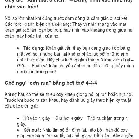
nhìn vào trán!
Nỗi sợ lớn nhất khi đứng trước đám đông là cảm giác bị soi xét.
Các “pro” tranh biện chia sẻ rằng: Thay vì nhìn thẳng vào mắt
khán giả (dễ làm bạn bối rối), hãy nhìn vào khoảng trống giữa hai
chân mày hoặc trán của họ.
Tác dụng:
Khán giả vẫn thấy bạn đang giao tiếp bằng
mắt với họ, nhưng bạn lại không bị áp lực bởi những ánh
nhìn trực diện. Hãy chia không gian thành 3 khu vực (Trái –
Giữa – Phải) và luân chuyển ánh nhìn để ai cũng thấy mình
được tôn trọng nhé!
Chế ngự “cơn run” bằng hơi thở 4-4-4
Khi sợ hãi, cơ thể sẽ thiếu oxy khiến giọng nói bị run hoặc hụt hơi.
Trước khi bước ra sân khấu, hãy dành 30 giây thực hiện kỹ thuật
của các diễn giả:
Hít vào 4 giây – Giữ hơi 4 giây – Thở ra chậm trong 4
giây.
Kết quả:
Nhịp tim sẽ ổn định lại, não bộ nhận đủ oxy
giúp bạn bình tĩnh và lấy lại chất giọng trầm ấm, đầy quyền