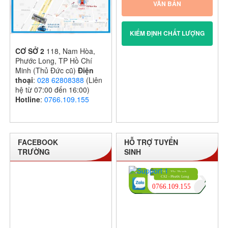
VĂN BẢN
KIỂM ĐỊNH CHẤT LƯỢNG
CƠ SỞ 2
118, Nam Hòa,
Phước Long, TP Hồ Chí
Minh (Thủ Đức cũ)
Điện
thoại
:
028 62808388
(Liên
hệ từ 07:00 đến 16:00)
Hotline
:
0766.109.155
FACEBOOK
HỖ TRỢ TUYỂN
TRƯỜNG
SINH