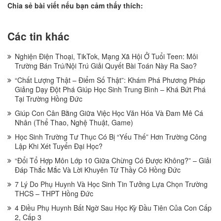
Chia sẻ bài viết nếu bạn cảm thấy thích:
Các tin khác
Nghiện Điện Thoại, TikTok, Mạng Xã Hội Ở Tuổi Teen: Môi
Trường Bán Trú/Nội Trú Giải Quyết Bài Toán Này Ra Sao?
“Chất Lượng Thật – Điểm Số Thật”: Khám Phá Phương Pháp
Giảng Dạy Đột Phá Giúp Học Sinh Trung Bình – Khá Bứt Phá
Tại Trường Hồng Đức
Giúp Con Cân Bằng Giữa Việc Học Văn Hóa Và Đam Mê Cá
Nhân (Thể Thao, Nghệ Thuật, Game)
Học Sinh Trường Tư Thục Có Bị “Yếu Thế” Hơn Trường Công
Lập Khi Xét Tuyển Đại Học?
“Đổi Tổ Hợp Môn Lớp 10 Giữa Chừng Có Được Không?” – Giải
Đáp Thắc Mắc Và Lời Khuyên Từ Thầy Cô Hồng Đức
7 Lý Do Phụ Huynh Và Học Sinh Tin Tưởng Lựa Chọn Trường
THCS – THPT Hồng Đức
4 Điều Phụ Huynh Bất Ngờ Sau Học Kỳ Đầu Tiên Của Con Cấp
2, Cấp 3