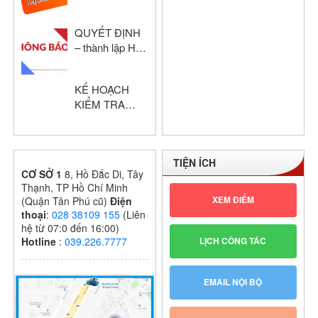
HỌC KỲ I –
KHỔI THPT
QUYẾT ĐỊNH
NĂM HỌC:
– thành lập Hội
2024 – 2025
đồng chấm thi
giáo viên dạy
KẾ HOẠCH
giỏi cấp trường
KIỂM TRA
GIỮA HỌC KỲ
I – KHỐI THPT
NĂM HỌC:
TIỆN ÍCH
2024 – 2025
CƠ SỞ 1
8, Hồ Đắc Di, Tây
Thạnh, TP Hồ Chí Minh
XEM ĐIỂM
(Quận Tân Phú cũ)
Điện
thoại
:
028 38109 155
(Liên
hệ từ 07:0 đến 16:00)
LỊCH CÔNG TÁC
Hotline
:
039.226.7777
EMAIL NỘI BỘ