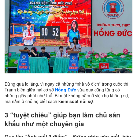
Đừng quá lo lắng, vì ngay cả những “nhà vô địch” trong cuộc thi
Tranh biện giữa hai cơ sở
Hồng Đức
vừa qua cũng từng có
những giây phút như thế. Bí mật không nằm ở việc họ không sợ,
mà nằm ở chỗ họ biết cách
kiểm soát nỗi sợ
.
3 “tuyệt chiêu” giúp bạn làm chủ sân
khấu như một chuyên gia
Quy tắc “Ánh mắt 3 điểm” – Đừng nhìn vào mắt, hãy