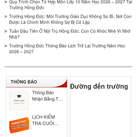
Quy Trình Chọn Tổ Hợp Môn Lớp 10 Năm Học 2026 – 2027 Tại
Trường Hồng Đức
Trường Hồng Đức: Môi Trường Giáo Dục Không So Bì, Nơi Con
Được Là Chính Mình Không Sợ Bị Cô Lập
Tuần Đầu Tiên Ở Nội Trú Hồng Đức: Con Có Khóc Nhè Vì Nhớ
Nhà?
Trường Hồng Đức Thông Báo Lịch Trở Lại Trường Năm Học
2026 – 2027
THÔNG BÁO
Đường đến trường
Thông Báo
Nhận Bằng Tốt
Nghiệp THCS
& THPT Hồng
LỊCH KIỂM
Đức Năm Học
TRA CUỐI
2024–2025
HỌC KỲ I –
KHỐI THPT