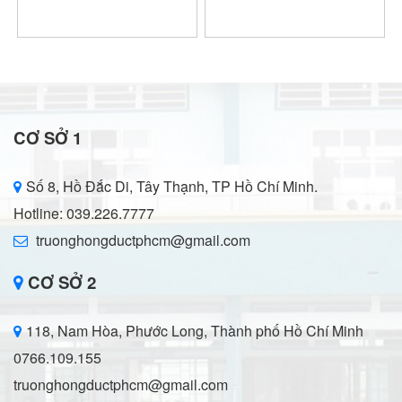
CƠ SỞ 1
Số 8, Hồ Đắc Di, Tây Thạnh, TP Hồ Chí Minh.
Hotline: 039.226.7777
truonghongductphcm@gmail.com
CƠ SỞ 2
118, Nam Hòa, Phước Long, Thành phố Hồ Chí Minh
0766.109.155
truonghongductphcm@gmail.com