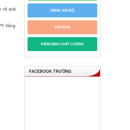
ến cả quá
EMAIL NỘI BỘ
HPT Hồng
VĂN BẢN
KIỂM ĐỊNH CHẤT LƯỢNG
FACEBOOK TRƯỜNG