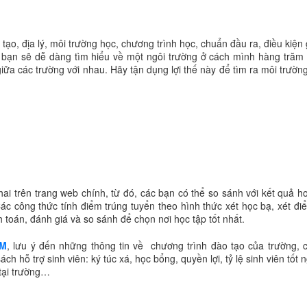
ạo, địa lý, môi trường học, chương trình học, chuẩn đầu ra, điều kiện 
, bạn sẽ dễ dàng tìm hiểu về một ngôi trường ở cách mình hàng trăm
giữa các trường với nhau. Hãy tận dụng lợi thế này để tìm ra môi trườn
ai trên trang web chính, từ đó, các bạn có thể so sánh với kết quả 
ác công thức tính điểm trúng tuyển theo hình thức xét học bạ, xét đ
 toán, đánh giá và so sánh để chọn nơi học tập tốt nhất.
CM
, lưu ý đến những thông tin về chương trình đào tạo của trường, c
ách hỗ trợ sinh viên: ký túc xá, học bổng, quyền lợi, tỷ lệ sinh viên tốt 
 tại trường…