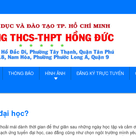
THÔNG BÁO
HÌNH ẢNH
ĐĂNG KÝ TRỰC TUYẾN
đại học?
 thoải mái dành thời gian để thư giãn sau những ngày học tập và cảm
oạch ứng tuyển đại học, cao đẳng cũng như chọn ngôi trường mình yêu