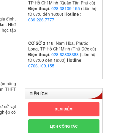
TP Hồ Chí Minh (Quận Tân Phú cũ)
Điện thoại
:
028 38109 155
(Liên hệ
từ 07:0 đến 16:00)
Hotline
:
gia đình,
039.226.7777
 km. Nhờ
g học tập
CƠ SỞ 2
118, Nam Hòa, Phước
Long, TP Hồ Chí Minh (Thủ Đức cũ)
Điện thoại
:
028 62808388
(Liên hệ
từ 07:00 đến 16:00)
Hotline
:
0766.109.155
hoặc năng
iểm THPT
TIỆN ÍCH
ơ sở vật
XEM ĐIỂM
nghiệp có
LỊCH CÔNG TÁC