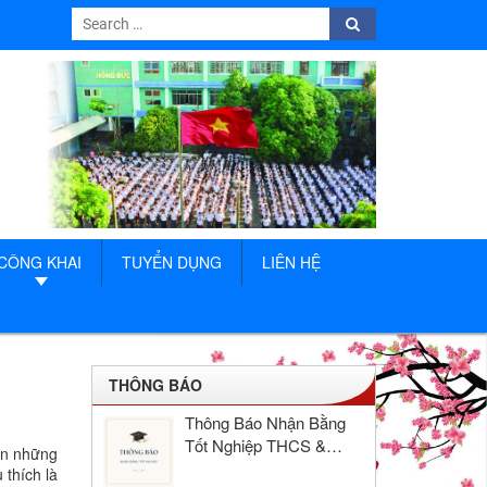
Search
Search
for:
CÔNG KHAI
TUYỂN DỤNG
LIÊN HỆ
THÔNG BÁO
Thông Báo Nhận Bằng
Tốt Nghiệp THCS &
 ơn những
THPT Hồng Đức Năm
 thích là