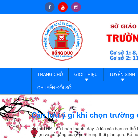
TRANG CHỦ
GIỚI THIỆU
TUYỂN SINH
CHUYỂN ĐỔI SỐ
Cần lưu ý gì khi chọn trường 
Kỳ thi THPT đã hoàn thành, đây là lúc các bạn có thể
nỗ lực và cố gắng của mình trong thời gian qua. Kế h