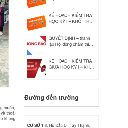
NĂM HỌC: 2024 – 2025
KẾ HOẠCH KIỂM TRA
HỌC KỲ I – KHỔI THPT
NĂM HỌC: 2024 – 2025
QUYẾT ĐỊNH – thành
lập Hội đồng chấm thi
giáo viên dạy giỏi cấp
trường
KẾ HOẠCH KIỂM TRA
GIỮA HỌC KỲ I – KHỐI
THPT NĂM HỌC: 2024
– 2025
Đường đến trường
ng muốn,
và thoải
 đó không
CƠ SỞ 1
8, Hồ Đắc Di, Tây Thạnh,