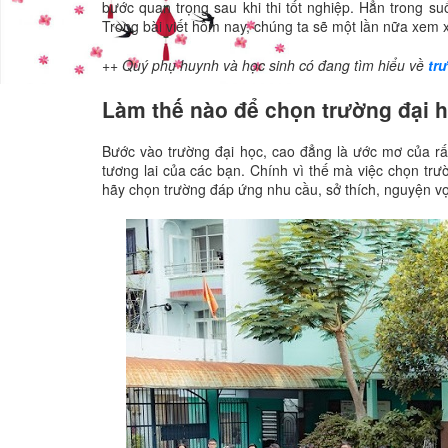
bước quan trọng sau khi thi tốt nghiệp. Hẳn trong su
Trong bài viết hôm nay, chúng ta sẽ một lần nữa xem 
++ Quý phụ huynh và học sinh có đang tìm hiểu về
tr
Làm thế nào để chọn trường đại 
Bước vào trường đại học, cao đẳng là ước mơ của rất
tương lai của các bạn. Chính vì thế mà việc chọn tr
hãy chọn trường đáp ứng nhu cầu, sở thích, nguyện vọ