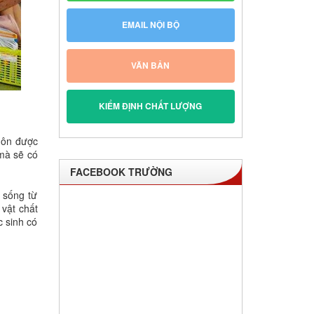
EMAIL NỘI BỘ
VĂN BẢN
KIỂM ĐỊNH CHẤT LƯỢNG
luôn được
 mà sẽ có
FACEBOOK TRƯỜNG
 sống từ
 vật chất
c sinh có