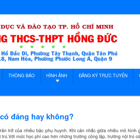
THÔNG BÁO
HÌNH ẢNH
ĐĂNG KÝ TRỰC TUYẾN
, có đáng hay không?
răn trở của nhiều bậc phụ huynh. Khi cân nhắc giữa nhiều mô hình g
trú.Với mức học phí cao hơn những trường công lập, trường nội trú c