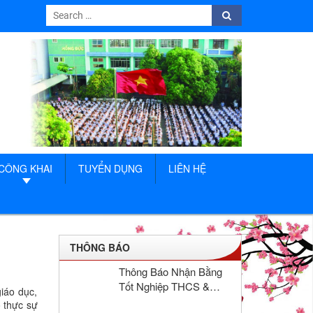
Search
Search
for:
CÔNG KHAI
TUYỂN DỤNG
LIÊN HỆ
THÔNG BÁO
Thông Báo Nhận Bằng
Tốt Nghiệp THCS &
iáo dục,
THPT Hồng Đức Năm
ó thực sự