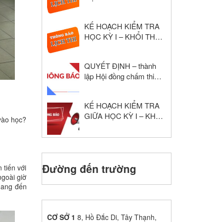
NĂM HỌC: 2024 – 2025
KẾ HOẠCH KIỂM TRA
HỌC KỲ I – KHỔI THPT
NĂM HỌC: 2024 – 2025
QUYẾT ĐỊNH – thành
lập Hội đồng chấm thi
giáo viên dạy giỏi cấp
trường
KẾ HOẠCH KIỂM TRA
GIỮA HỌC KỲ I – KHỐI
vào học?
THPT NĂM HỌC: 2024
– 2025
Đường đến trường
 tiến với
ngoài giờ
 mang đến
CƠ SỞ 1
8, Hồ Đắc Di, Tây Thạnh,