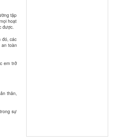
rường tập
 mọi hoạt
c được.
 đó, các
o an toàn
ác em trở
ản thân,
trong sự