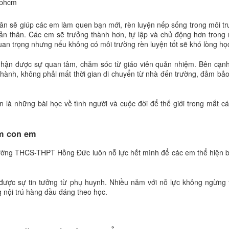
thân sẽ giúp các em làm quen bạn mới, rèn luyện nếp sống trong môi t
 bản thân. Các em sẽ trưởng thành hơn, tự lập và chủ động hơn trong
uan trọng nhưng nếu không có môi trường rèn luyện tốt sẽ khó lòng họ
 nhận được sự quan tâm, chăm sóc từ giáo viên quản nhiệm. Bên cạnh
 hành, không phải mất thời gian di chuyển từ nhà đến trường, đảm bả
 là những bài học về tình người và cuộc đời để thế giới trong mắt c
ắm con em
rường THCS-THPT Hồng Đức luôn nỗ lực hết mình để các em thể hiện b
được sự tin tưởng từ phụ huynh. Nhiều năm với nỗ lực không ngừng 
 nội trú hàng đầu đáng theo học.