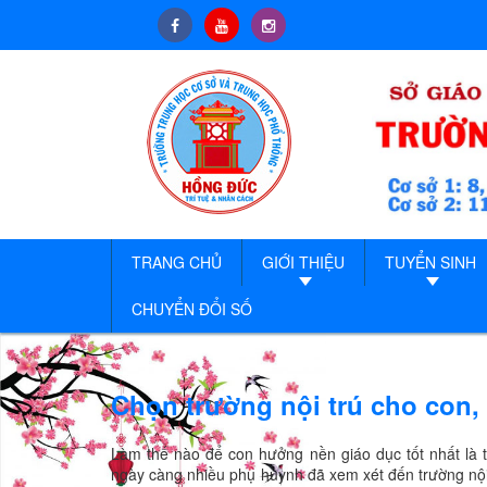
TRANG CHỦ
GIỚI THIỆU
TUYỂN SINH
CHUYỂN ĐỔI SỐ
Chọn trường nội trú cho con
Làm thế nào để con hưởng nền giáo dục tốt nhất là t
ngày càng nhiều phụ huynh đã xem xét đến trường nội 