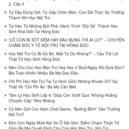
2, Cấp 3
Tự Dậy Đúng Giờ, Tự Gấp Chăn Màn: Con Đã Thực Sự Trưởng
Thành Khi Học Nội Trú
Tự Hào Từ Những Bứt Phá: Hành Trình “Đội Sổ” Thành Học
Sinh Khá Giỏi Tại Hồng Đức
“LỠ CON BỊ SỐT ĐÊM HAY ĐAU BỤNG THÌ AI LO?” – CHUYỆN
CHĂM SÓC Y TẾ NỘI TRÚ TẠI HỒNG ĐỨC
Học Nội Trú Có Bị Gò Bó, Mất Tự Do Không?” – Câu Trả Lời
Thật Từ Học Sinh Hồng Đức
Nên Cho Con Học Bán Trú Hay Học 2 Buổi/Ngày Rồi Đưa Đón?
Bài Toán Khiến Nhiều Ba Mẹ Đau Đầu
Chi Phí Học Nội Trú Tại Tp.Hcm Gồm Những Khoản Gì? Sự
Thật Về “Chi Phí Ẩn” Ba Mẹ Cần Biết
Tâm Lý Học Sinh Lớp 6: Giúp Con Vượt Qua “Khủng Hoảng
Chuyển Cấp” Nhẹ Nhàng
Có Nên Gửi Con Ham Chơi Game, “Bướng Bỉnh” Vào Trường
Nội Trú?
Đón Con Ngày Mưa Kẹt Xe Ở Sài Gòn: Điểm Chạm Thực Tế
Giúp Ba Mẹ Quyết Định Cho Con Học Bán Trú, Nội Trú