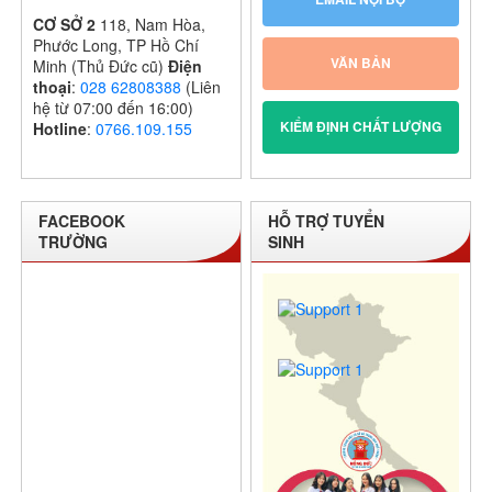
CƠ SỞ 2
118, Nam Hòa,
Phước Long, TP Hồ Chí
VĂN BẢN
Minh (Thủ Đức cũ)
Điện
thoại
:
028 62808388
(Liên
hệ từ 07:00 đến 16:00)
KIỂM ĐỊNH CHẤT LƯỢNG
Hotline
:
0766.109.155
FACEBOOK
HỖ TRỢ TUYỂN
TRƯỜNG
SINH