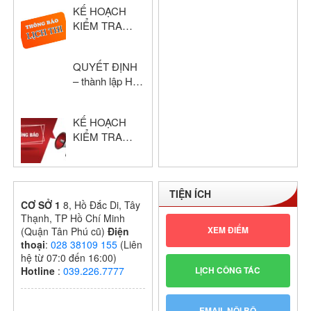
KẾ HOẠCH
NĂM HỌC:
KIỂM TRA
2024 – 2025
HỌC KỲ I –
KHỔI THPT
QUYẾT ĐỊNH
NĂM HỌC:
– thành lập Hội
2024 – 2025
đồng chấm thi
giáo viên dạy
KẾ HOẠCH
giỏi cấp trường
KIỂM TRA
GIỮA HỌC KỲ
I – KHỐI THPT
NĂM HỌC:
TIỆN ÍCH
2024 – 2025
CƠ SỞ 1
8, Hồ Đắc Di, Tây
Thạnh, TP Hồ Chí Minh
XEM ĐIỂM
(Quận Tân Phú cũ)
Điện
thoại
:
028 38109 155
(Liên
hệ từ 07:0 đến 16:00)
LỊCH CÔNG TÁC
Hotline
:
039.226.7777
EMAIL NỘI BỘ