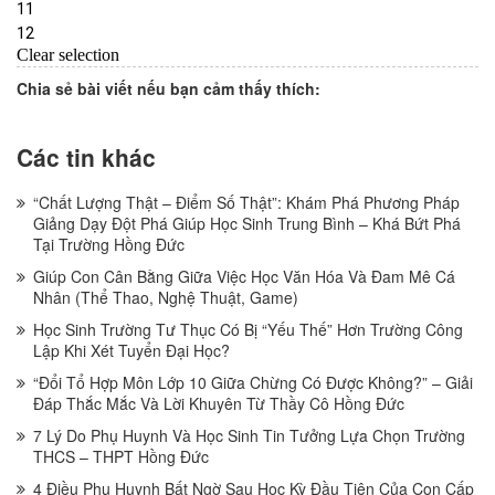
Chia sẻ bài viết nếu bạn cảm thấy thích:
Các tin khác
“Chất Lượng Thật – Điểm Số Thật”: Khám Phá Phương Pháp
Giảng Dạy Đột Phá Giúp Học Sinh Trung Bình – Khá Bứt Phá
Tại Trường Hồng Đức
Giúp Con Cân Bằng Giữa Việc Học Văn Hóa Và Đam Mê Cá
Nhân (Thể Thao, Nghệ Thuật, Game)
Học Sinh Trường Tư Thục Có Bị “Yếu Thế” Hơn Trường Công
Lập Khi Xét Tuyển Đại Học?
“Đổi Tổ Hợp Môn Lớp 10 Giữa Chừng Có Được Không?” – Giải
Đáp Thắc Mắc Và Lời Khuyên Từ Thầy Cô Hồng Đức
7 Lý Do Phụ Huynh Và Học Sinh Tin Tưởng Lựa Chọn Trường
THCS – THPT Hồng Đức
4 Điều Phụ Huynh Bất Ngờ Sau Học Kỳ Đầu Tiên Của Con Cấp