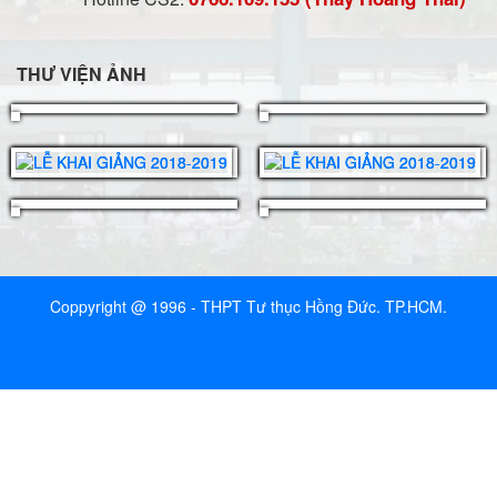
THƯ VIỆN ẢNH
Coppyright @ 1996 - THPT Tư thục Hồng Đức. TP.HCM.