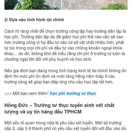
2/ Dựa vào tình hình tài chính
Cách rõ ràng nhất để chọn trường công lập hay trường dân lập là
học phí. Trường dân lập dù đã giảm học phí thế nào vẫn sẽ cao
hơn trường công vì họ đầu tư vào cơ sở vật chất nhiều hơn, phải
tự túc trong mọi chi phí và đầu tư vào những khoản ngoại khóa
khác… do đó, không khó để hiểu rằng chi phí ở trường tư luôn là
chướng ngại lớn đối với phụ huynh và học sinh.
Nếu gia đình bạn đang trong tình trạng kinh tế tài chính không ổn
định thì mức phí ổn định và mức tăng hằng năm thấp ở các
trường công sẽ giúp bạn đáp ứng nhu cầu học tập tốt hơn.
>>> Mời bạn xem thêm:
học phí trường tư thục
Hồng Đức –
Trường tư thục tuyển sinh với chất
lượng và uy tín hàng đầu TPHCM
Một yếu tố quan trọng nữa là yêu cầu xét tuyển. Một số trường
cấp 2, cấp 3 ở thành phố có yêu cầu xét tuyển đối với đầu vào dù