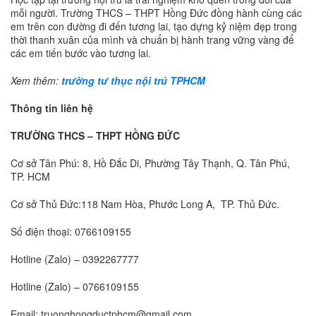
mỗi người. Trường THCS – THPT Hồng Đức đồng hành cùng các
em trên con đường đi đến tương lai, tạo dựng kỷ niệm đẹp trong
thời thanh xuân của mình và chuẩn bị hành trang vững vàng để
các em tiến bước vào tương lai.
Xem thêm:
trường tư thục nội trú TPHCM
Thông tin liên hệ
TRƯỜNG THCS – THPT HỒNG ĐỨC
Cơ sở Tân Phú: 8, Hồ Đắc Di, Phường Tây Thạnh, Q. Tân Phú,
TP. HCM
Cơ sở Thủ Đức:118 Nam Hòa, Phước Long A, TP. Thủ Đức.
Số điện thoại: 0766109155
Hotline (Zalo) – 0392267777
Hotline (Zalo) – 0766109155
Email: truonghongductphcm@gmail.com