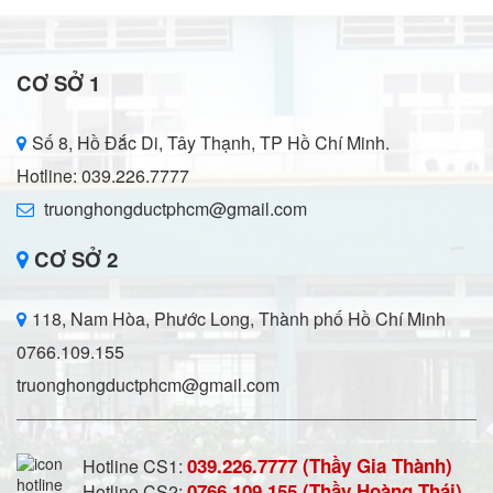
CƠ SỞ 1
Số 8, Hồ Đắc Di, Tây Thạnh, TP Hồ Chí Minh.
Hotline: 039.226.7777
truonghongductphcm@gmail.com
CƠ SỞ 2
118, Nam Hòa, Phước Long, Thành phố Hồ Chí Minh
0766.109.155
truonghongductphcm@gmail.com
039.226.7777 (Thầy Gia Thành)
Hotline CS1:
0766.109.155 (Thầy Hoàng Thái)
Hotline CS2: