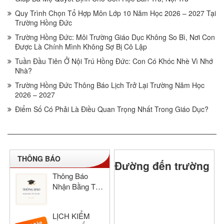
Quy Trình Chọn Tổ Hợp Môn Lớp 10 Năm Học 2026 – 2027 Tại
Trường Hồng Đức
Trường Hồng Đức: Môi Trường Giáo Dục Không So Bì, Nơi Con
Được Là Chính Mình Không Sợ Bị Cô Lập
Tuần Đầu Tiên Ở Nội Trú Hồng Đức: Con Có Khóc Nhè Vì Nhớ
Nhà?
Trường Hồng Đức Thông Báo Lịch Trở Lại Trường Năm Học
2026 – 2027
Điểm Số Có Phải Là Điều Quan Trọng Nhất Trong Giáo Dục?
THÔNG BÁO
Đường đến trường
Thông Báo
Nhận Bằng Tốt
Nghiệp THCS
& THPT Hồng
LỊCH KIỂM
Đức Năm Học