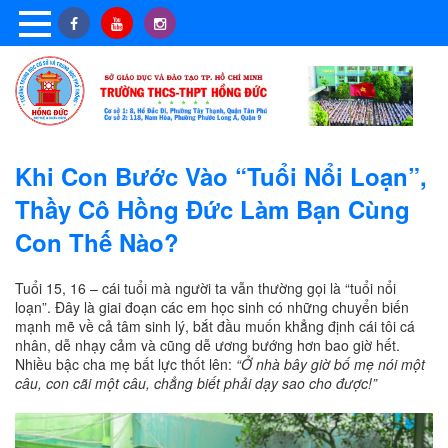
Khi Con Bước Vào “Tuổi Nổi Loạn”,
Thầy Cô Hồng Đức Làm Bạn Cùng
Con Thế Nào?
Tuổi 15, 16 – cái tuổi mà người ta vẫn thường gọi là “tuổi nổi
loạn”. Đây là giai đoạn các em học sinh có những chuyển biến
mạnh mẽ về cả tâm sinh lý, bắt đầu muốn khẳng định cái tôi cá
nhân, dễ nhạy cảm và cũng dễ ương bướng hơn bao giờ hết.
Nhiều bậc cha mẹ bất lực thốt lên:
“Ở nhà bây giờ bố mẹ nói một
câu, con cãi một câu, chẳng biết phải dạy sao cho được!”