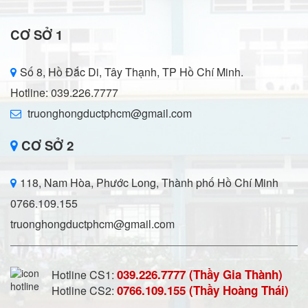
CƠ SỞ 1
Số 8, Hồ Đắc Di, Tây Thạnh, TP Hồ Chí Minh.
Hotline: 039.226.7777
truonghongductphcm@gmail.com
CƠ SỞ 2
118, Nam Hòa, Phước Long, Thành phố Hồ Chí Minh
0766.109.155
truonghongductphcm@gmail.com
039.226.7777 (Thầy Gia Thành)
Hotline CS1:
0766.109.155 (Thầy Hoàng Thái)
Hotline CS2: