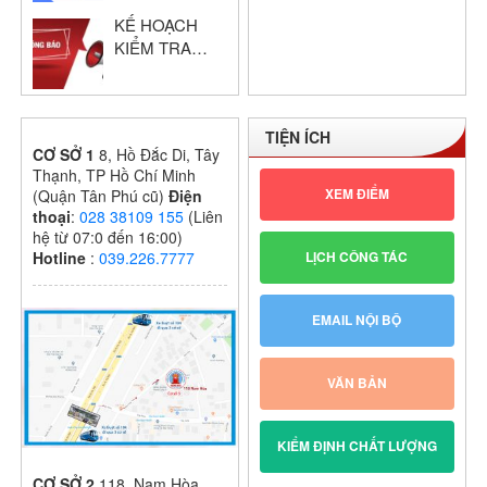
giáo viên dạy
KẾ HOẠCH
giỏi cấp trường
KIỂM TRA
GIỮA HỌC KỲ
I – KHỐI THPT
NĂM HỌC:
TIỆN ÍCH
2024 – 2025
CƠ SỞ 1
8, Hồ Đắc Di, Tây
Thạnh, TP Hồ Chí Minh
XEM ĐIỂM
(Quận Tân Phú cũ)
Điện
thoại
:
028 38109 155
(Liên
hệ từ 07:0 đến 16:00)
LỊCH CÔNG TÁC
Hotline
:
039.226.7777
EMAIL NỘI BỘ
VĂN BẢN
KIỂM ĐỊNH CHẤT LƯỢNG
CƠ SỞ 2
118, Nam Hòa,