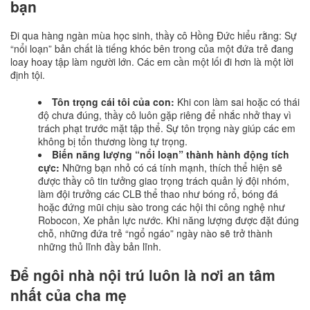
bạn
Đi qua hàng ngàn mùa học sinh, thầy cô Hồng Đức hiểu rằng: Sự
“nổi loạn” bản chất là tiếng khóc bên trong của một đứa trẻ đang
loay hoay tập làm người lớn. Các em cần một lối đi hơn là một lời
định tội.
Tôn trọng cái tôi của con:
Khi con làm sai hoặc có thái
độ chưa đúng, thầy cô luôn gặp riêng để nhắc nhở thay vì
trách phạt trước mặt tập thể. Sự tôn trọng này giúp các em
không bị tổn thương lòng tự trọng.
Biến năng lượng “nổi loạn” thành hành động tích
cực:
Những bạn nhỏ có cá tính mạnh, thích thể hiện sẽ
được thầy cô tin tưởng giao trọng trách quản lý đội nhóm,
làm đội trưởng các CLB thể thao như bóng rổ, bóng đá
hoặc đứng mũi chịu sào trong các hội thi công nghệ như
Robocon, Xe phản lực nước. Khi năng lượng được đặt đúng
chỗ, những đứa trẻ “ngổ ngáo” ngày nào sẽ trở thành
những thủ lĩnh đầy bản lĩnh.
Để ngôi nhà nội trú luôn là nơi an tâm
nhất của cha mẹ