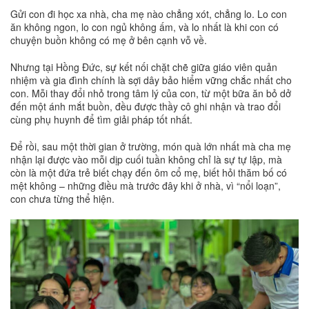
Gửi con đi học xa nhà, cha mẹ nào chẳng xót, chẳng lo. Lo con
ăn không ngon, lo con ngủ không ấm, và lo nhất là khi con có
chuyện buồn không có mẹ ở bên cạnh vỗ về.
Nhưng tại Hồng Đức, sự kết nối chặt chẽ giữa giáo viên quản
nhiệm và gia đình chính là sợi dây bảo hiểm vững chắc nhất cho
con. Mỗi thay đổi nhỏ trong tâm lý của con, từ một bữa ăn bỏ dở
đến một ánh mắt buồn, đều được thầy cô ghi nhận và trao đổi
cùng phụ huynh để tìm giải pháp tốt nhất.
Để rồi, sau một thời gian ở trường, món quà lớn nhất mà cha mẹ
nhận lại được vào mỗi dịp cuối tuần không chỉ là sự tự lập, mà
còn là một đứa trẻ biết chạy đến ôm cổ mẹ, biết hỏi thăm bố có
mệt không – những điều mà trước đây khi ở nhà, vì “nổi loạn”,
con chưa từng thể hiện.