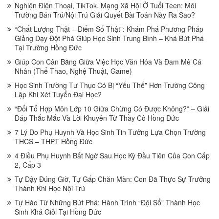
Nghiện Điện Thoại, TikTok, Mạng Xã Hội Ở Tuổi Teen: Môi
Trường Bán Trú/Nội Trú Giải Quyết Bài Toán Này Ra Sao?
“Chất Lượng Thật – Điểm Số Thật”: Khám Phá Phương Pháp
Giảng Dạy Đột Phá Giúp Học Sinh Trung Bình – Khá Bứt Phá
Tại Trường Hồng Đức
Giúp Con Cân Bằng Giữa Việc Học Văn Hóa Và Đam Mê Cá
Nhân (Thể Thao, Nghệ Thuật, Game)
Học Sinh Trường Tư Thục Có Bị “Yếu Thế” Hơn Trường Công
Lập Khi Xét Tuyển Đại Học?
“Đổi Tổ Hợp Môn Lớp 10 Giữa Chừng Có Được Không?” – Giải
Đáp Thắc Mắc Và Lời Khuyên Từ Thầy Cô Hồng Đức
7 Lý Do Phụ Huynh Và Học Sinh Tin Tưởng Lựa Chọn Trường
THCS – THPT Hồng Đức
4 Điều Phụ Huynh Bất Ngờ Sau Học Kỳ Đầu Tiên Của Con Cấp
2, Cấp 3
Tự Dậy Đúng Giờ, Tự Gấp Chăn Màn: Con Đã Thực Sự Trưởng
Thành Khi Học Nội Trú
Tự Hào Từ Những Bứt Phá: Hành Trình “Đội Sổ” Thành Học
Sinh Khá Giỏi Tại Hồng Đức