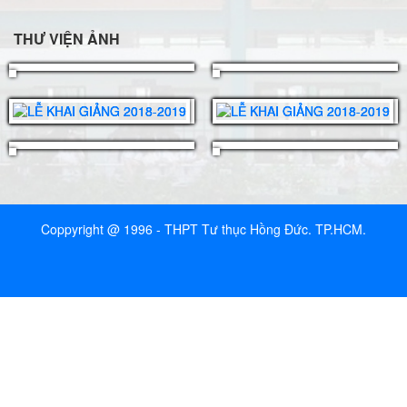
THƯ VIỆN ẢNH
Coppyright @ 1996 - THPT Tư thục Hồng Đức. TP.HCM.