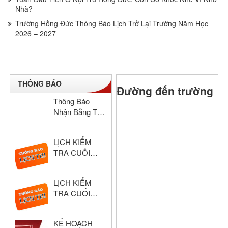
Nhà?
Trường Hồng Đức Thông Báo Lịch Trở Lại Trường Năm Học
2026 – 2027
THÔNG BÁO
Đường đến trường
Thông Báo
Nhận Bằng Tốt
Nghiệp THCS
& THPT Hồng
LỊCH KIỂM
Đức Năm Học
TRA CUỐI
2024–2025
HỌC KỲ I –
KHỐI THPT
LỊCH KIỂM
NĂM HỌC:
TRA CUỐI
2025 – 2026
HỌC KỲ I –
KHỐI THCS
KẾ HOẠCH
NĂM HỌC: