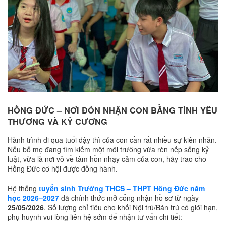
HỒNG ĐỨC – NƠI ĐÓN NHẬN CON BẰNG TÌNH YÊU
THƯƠNG VÀ KỶ CƯƠNG
Hành trình đi qua tuổi dậy thì của con cần rất nhiều sự kiên nhẫn.
Nếu bố mẹ đang tìm kiếm một môi trường vừa rèn nếp sống kỷ
luật, vừa là nơi vỗ về tâm hồn nhạy cảm của con, hãy trao cho
Hồng Đức cơ hội được đồng hành.
Hệ thống
tuyển sinh Trường THCS – THPT Hồng Đức năm
học 2026–2027
đã chính thức mở cổng nhận hồ sơ từ ngày
25/05/2026
. Số lượng chỉ tiêu cho khối Nội trú/Bán trú có giới hạn,
phụ huynh vui lòng liên hệ sớm để nhận tư vấn chi tiết: