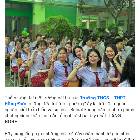
Thế nhưng, tại môi trường nội trú của
Trường THCS – THPT
Hồng Đức
, những đứa trẻ “ương bướng” ấy lại trở nên ngoan
ngoãn, biết thấu hiểu và sẻ chia. Bí mật không nằm ở những hình
phạt nghiêm khắc, mà nằm ở một từ khóa duy nhất:
LẮNG
NGHE
.
Hãy cùng lắng nghe những chia sẻ đầy chân thành từ góc nhìn
của các thầy cô quản nhiệm – những người “cha”, người “mẹ” thứ