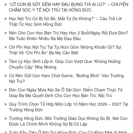
“LỠ CON BỊ SỐT ĐÊM HAY ĐAU BỤNG THÌ AI LO?” – CHUYỆN
CHĂM SÓC Y TẾ NỘI TRÚ TẠI HỒNG ĐỨC
Học Nội Trú Có Bị Gò Bó, Mất Tự Do Không?” – Câu Trả Lời
Thật Từ Học Sinh Hồng Đức
Nên Cho Con Học Bán Trú Hay Học 2 Buổi/Ngày Rồi Đưa Đón?
Bài Toán Khiến Nhiều Ba Mẹ Đau Đầu
Chi Phí Học Nội Trú Tại Tp.Hcm Gồm Những Khoản Gì? Sự
Thật Về “Chi Phí Ẩn” Ba Mẹ Cần Biết
Tâm Lý Học Sinh Lớp 6: Giúp Con Vượt Qua “Khủng Hoảng
Chuyển Cấp” Nhẹ Nhàng
Có Nên Gửi Con Ham Chơi Game, “Bướng Bỉnh” Vào Trường
Nội Trú?
Đón Con Ngày Mưa Kẹt Xe Ở Sài Gòn: Điểm Chạm Thực Tế
Giúp Ba Mẹ Quyết Định Cho Con Học Bán Trú, Nội Trú
Quy Trình Chọn Tổ Hợp Môn Lớp 10 Năm Học 2026 – 2027 Tại
Trường Hồng Đức
Trường Hồng Đức: Môi Trường Giáo Dục Không So Bì, Nơi Con
Được Là Chính Mình Không Sợ Bị Cô Lập
Tuần Đầu Tiên Ở Nội Trú Hồng Đức: Con Có Khóc Nhè Vì Nhớ