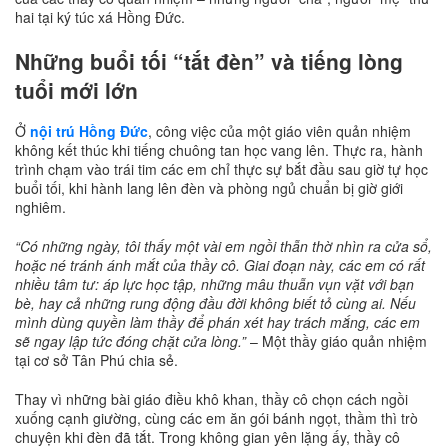
hai tại ký túc xá Hồng Đức.
Những buổi tối “tắt đèn” và tiếng lòng
tuổi mới lớn
Ở
nội trú Hồng Đức
, công việc của một giáo viên quản nhiệm
không kết thúc khi tiếng chuông tan học vang lên. Thực ra, hành
trình chạm vào trái tim các em chỉ thực sự bắt đầu sau giờ tự học
buổi tối, khi hành lang lên đèn và phòng ngủ chuẩn bị giờ giới
nghiêm.
“Có những ngày, tôi thấy một vài em ngồi thẫn thờ nhìn ra cửa sổ,
hoặc né tránh ánh mắt của thầy cô. Giai đoạn này, các em có rất
nhiều tâm tư: áp lực học tập, những mâu thuẫn vụn vặt với bạn
bè, hay cả những rung động đầu đời không biết tỏ cùng ai. Nếu
mình dùng quyền làm thầy để phán xét hay trách mắng, các em
sẽ ngay lập tức đóng chặt cửa lòng.”
– Một thầy giáo quản nhiệm
tại cơ sở Tân Phú chia sẻ.
Thay vì những bài giáo điều khô khan, thầy cô chọn cách ngồi
xuống cạnh giường, cùng các em ăn gói bánh ngọt, thầm thì trò
chuyện khi đèn đã tắt. Trong không gian yên lặng ấy, thầy cô