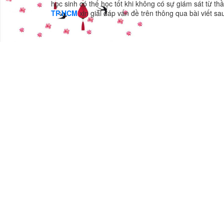
học sinh có thể học tốt khi không có sự giám sát từ 
TP.HCM
xin giải đáp vấn đề trên thông qua bài viết sa