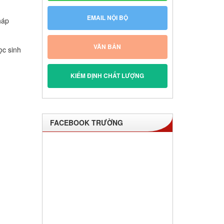
EMAIL NỘI BỘ
háp
VĂN BẢN
ọc sinh
KIỂM ĐỊNH CHẤT LƯỢNG
FACEBOOK TRƯỜNG