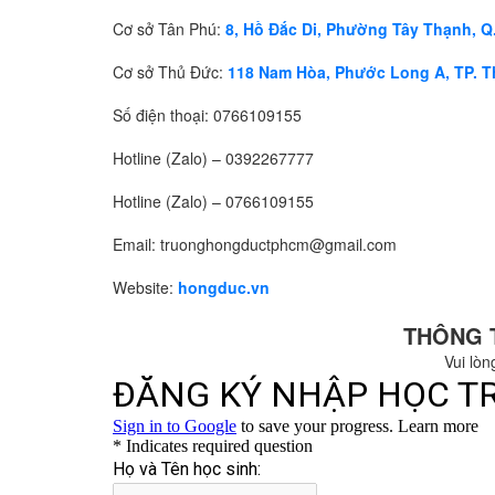
Cơ sở Tân Phú:
8, Hồ Đắc Di, Phường Tây Thạnh, Q
Cơ sở Thủ Đức:
118 Nam Hòa, Phước Long A, TP. 
Số điện thoại:
0766109155
Hotline (Zalo) –
0392267777
Hotline (Zalo) –
0766109155
Email: truonghongductphcm@gmail.com
Website:
hongduc.vn
THÔNG 
Vui lòn