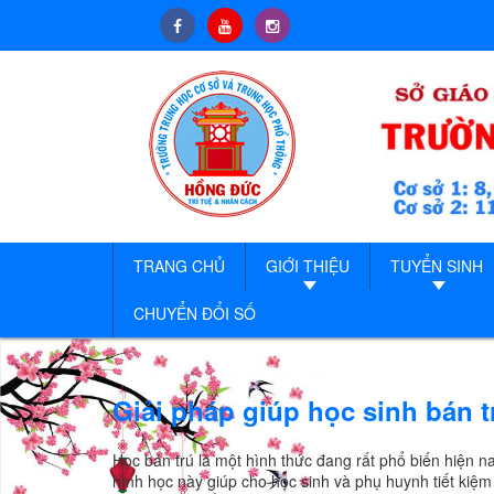
TRANG CHỦ
GIỚI THIỆU
TUYỂN SINH
CHUYỂN ĐỔI SỐ
Giải pháp giúp học sinh bán t
Học bán trú là một hình thức đang rất phổ biến hiện n
hình học này giúp cho học sinh và phụ huynh tiết kiệm