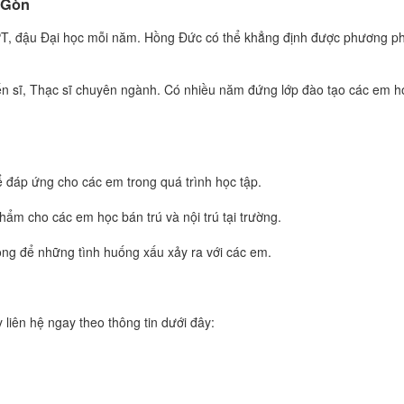
i Gòn
HPT, đậu Đại học mỗi năm. Hồng Đức có thể khẳng định được phương p
Tiến sĩ, Thạc sĩ chuyên ngành. Có nhiều năm đứng lớp đào tạo các em h
để đáp ứng cho các em trong quá trình học tập.
hẩm cho các em học bán trú và nội trú tại trường.
ông để những tình huống xấu xảy ra với các em.
 liên hệ ngay theo thông tin dưới đây: