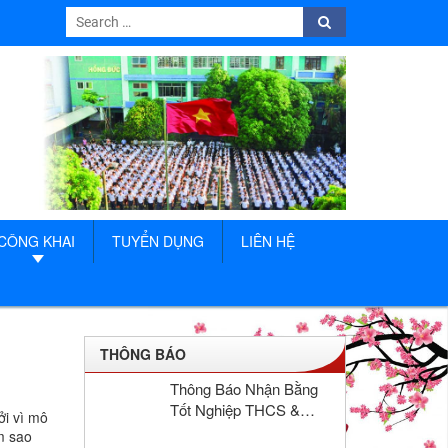
Search
Search
for:
CÔNG KHAI
TUYỂN DỤNG
LIÊN HỆ
THÔNG BÁO
Thông Báo Nhận Bằng
Tốt Nghiệp THCS &
ởi vì mô
THPT Hồng Đức Năm
m sao