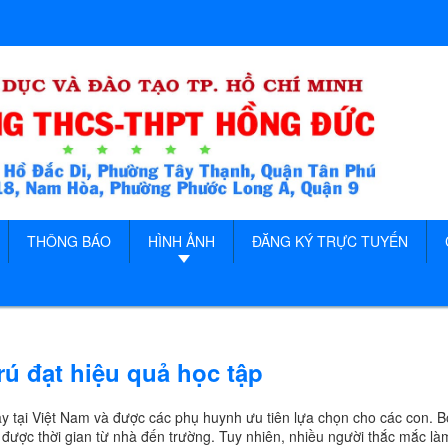
THÔNG BÁO
HÌNH ẢNH
ĐĂNG KÝ TRỰC TUYẾN
rú đạt hiệu quả học tập
ay tại Việt Nam và được các phụ huynh ưu tiên lựa chọn cho các con. B
 được thời gian từ nhà đến trường. Tuy nhiên, nhiều người thắc mắc là