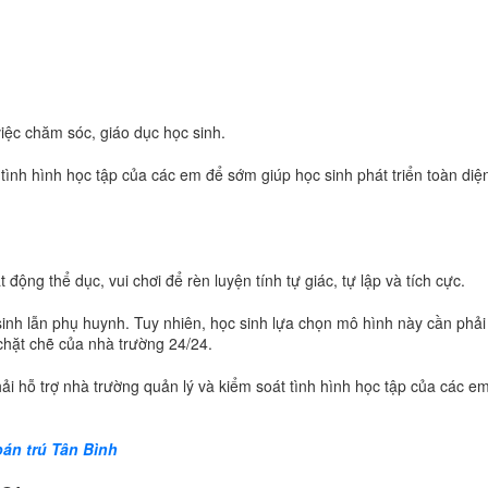
iệc chăm sóc, giáo dục học sinh.
 tình hình học tập của các em để sớm giúp học sinh phát triển toàn di
ộng thể dục, vui chơi để rèn luyện tính tự giác, tự lập và tích cực.
sinh lẫn phụ huynh. Tuy nhiên, học sinh lựa chọn mô hình này cần phải
 chặt chẽ của nhà trường 24/24.
i hỗ trợ nhà trường quản lý và kiểm soát tình hình học tập của các e
bán trú Tân Bình