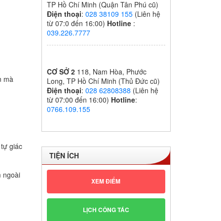
TP Hồ Chí Minh (Quận Tân Phú cũ)
Điện thoại
:
028 38109 155
(Liên hệ
từ 07:0 đến 16:00)
Hotline
:
039.226.7777
CƠ SỞ 2
118, Nam Hòa, Phước
ện mà
Long, TP Hồ Chí Minh (Thủ Đức cũ)
Điện thoại
:
028 62808388
(Liên hệ
từ 07:00 đến 16:00)
Hotline
:
0766.109.155
 tự giác
TIỆN ÍCH
m ngoài
XEM ĐIỂM
LỊCH CÔNG TÁC