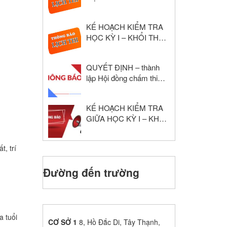
NĂM HỌC: 2024 – 2025
KẾ HOẠCH KIỂM TRA
HỌC KỲ I – KHỔI THPT
NĂM HỌC: 2024 – 2025
QUYẾT ĐỊNH – thành
lập Hội đồng chấm thi
giáo viên dạy giỏi cấp
trường
KẾ HOẠCH KIỂM TRA
GIỮA HỌC KỲ I – KHỐI
THPT NĂM HỌC: 2024
– 2025
, trí
Đường đến trường
a tuổi
CƠ SỞ 1
8, Hồ Đắc Di, Tây Thạnh,