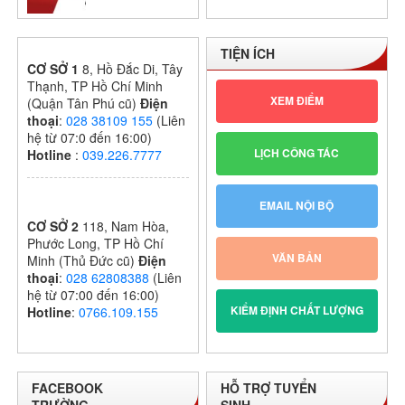
I – KHỐI THPT
NĂM HỌC:
TIỆN ÍCH
2024 – 2025
CƠ SỞ 1
8, Hồ Đắc Di, Tây
Thạnh, TP Hồ Chí Minh
XEM ĐIỂM
(Quận Tân Phú cũ)
Điện
thoại
:
028 38109 155
(Liên
hệ từ 07:0 đến 16:00)
LỊCH CÔNG TÁC
Hotline
:
039.226.7777
EMAIL NỘI BỘ
CƠ SỞ 2
118, Nam Hòa,
Phước Long, TP Hồ Chí
VĂN BẢN
Minh (Thủ Đức cũ)
Điện
thoại
:
028 62808388
(Liên
hệ từ 07:00 đến 16:00)
KIỂM ĐỊNH CHẤT LƯỢNG
Hotline
:
0766.109.155
FACEBOOK
HỖ TRỢ TUYỂN