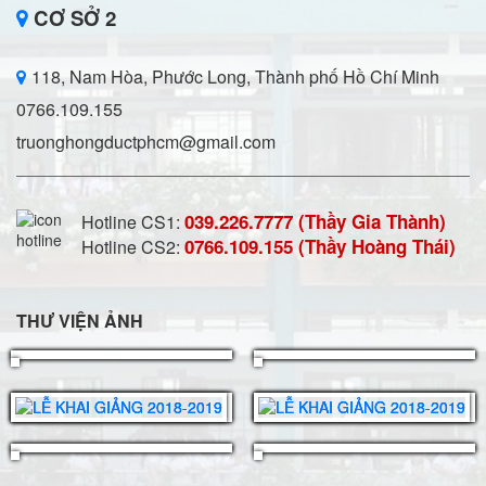
CƠ SỞ 2
118, Nam Hòa, Phước Long, Thành phố Hồ Chí Minh
0766.109.155
truonghongductphcm@gmail.com
039.226.7777 (Thầy Gia Thành)
Hotline CS1:
0766.109.155 (Thầy Hoàng Thái)
Hotline CS2:
THƯ VIỆN ẢNH