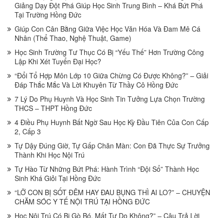
Giảng Dạy Đột Phá Giúp Học Sinh Trung Bình – Khá Bứt Phá
Tại Trường Hồng Đức
Giúp Con Cân Bằng Giữa Việc Học Văn Hóa Và Đam Mê Cá
Nhân (Thể Thao, Nghệ Thuật, Game)
Học Sinh Trường Tư Thục Có Bị “Yếu Thế” Hơn Trường Công
Lập Khi Xét Tuyển Đại Học?
“Đổi Tổ Hợp Môn Lớp 10 Giữa Chừng Có Được Không?” – Giải
Đáp Thắc Mắc Và Lời Khuyên Từ Thầy Cô Hồng Đức
7 Lý Do Phụ Huynh Và Học Sinh Tin Tưởng Lựa Chọn Trường
THCS – THPT Hồng Đức
4 Điều Phụ Huynh Bất Ngờ Sau Học Kỳ Đầu Tiên Của Con Cấp
2, Cấp 3
Tự Dậy Đúng Giờ, Tự Gấp Chăn Màn: Con Đã Thực Sự Trưởng
Thành Khi Học Nội Trú
Tự Hào Từ Những Bứt Phá: Hành Trình “Đội Sổ” Thành Học
Sinh Khá Giỏi Tại Hồng Đức
“LỠ CON BỊ SỐT ĐÊM HAY ĐAU BỤNG THÌ AI LO?” – CHUYỆN
CHĂM SÓC Y TẾ NỘI TRÚ TẠI HỒNG ĐỨC
Học Nội Trú Có Bị Gò Bó, Mất Tự Do Không?” – Câu Trả Lời