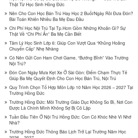
Thật Từ Học Sinh Hồng Đức
Nên Cho Con Học Bán Trú Hay Học 2 Buổi/Ngày Rồi Đưa Đón?
Bài Toán Khiến Nhiều Ba Mẹ Đau Đầu
Chi Phí Học Nội Trú Tại Tp.Hcm Gồm Những Khoản Gì? Sự
Thật Về “Chi Phí Ẩn” Ba Mẹ Cần Biết
Tâm Lý Học Sinh Lớp 6: Giúp Con Vượt Qua “Khủng Hoảng
Chuyển Cấp” Nhẹ Nhàng
Có Nên Gửi Con Ham Chơi Game, “Bướng Bỉnh” Vào Trường
Nội Trú?
Đón Con Ngày Mưa Kẹt Xe Ở Sài Gòn: Điểm Chạm Thực Tế
Giúp Ba Mẹ Quyết Định Cho Con Học Bán Trú, Nội Trú
Quy Trình Chọn Tổ Hợp Môn Lớp 10 Năm Học 2026 – 2027 Tại
Trường Hồng Đức
Trường Hồng Đức: Môi Trường Giáo Dục Không So Bì, Nơi Con
Được Là Chính Mình Không Sợ Bị Cô Lập
Tuần Đầu Tiên Ở Nội Trú Hồng Đức: Con Có Khóc Nhè Vì Nhớ
Nhà?
Trường Hồng Đức Thông Báo Lịch Trở Lại Trường Năm Học
2026 – 2027