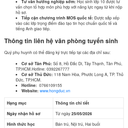
Tư vấn hướng nghiệp sớm:
Học sinh lớp 10 được tư
vấn chọn tổ hợp môn phù hợp với năng lực ngay từ khi nộp
hồ sơ.
Tiếp cận chương trình MOS quốc tế:
Được sắp xếp
vào các lớp trọng điểm đào tạo tin học chuẩn quốc tế và
tiếng Anh giao tiếp.
Thông tin liên hệ văn phòng tuyển sinh
Quý phụ huynh có thể đăng ký trực tiếp tại các địa chỉ sau:
Cơ sở Tân Phú:
Số 8, Hồ Đắc Di, Tây Thạnh, Tân Phú,
TP.HCM.Hotline: 0392267777
Cơ sở Thủ Đức:
118 Nam Hòa, Phước Long A, TP. Thủ
Đức, TP.HCM.
Hotline:
0766109155
Website:
www.hongduc.vn
Hạng mục
Thông tin chi tiết
Ngày nhận hồ sơ
Từ ngày
25/05/2026
Hình thức học
Bán trú, Nội trú, Hai buổi