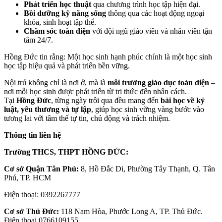
Phát triển học thuật
qua chương trình học tập hiện đại.
Bồi dưỡng kỹ năng sống
thông qua các hoạt động ngoại
khóa, sinh hoạt tập thể.
Chăm sóc toàn diện
với đội ngũ giáo viên và nhân viên tận
tâm 24/7.
Hồng Đức tin rằng: Một học sinh hạnh phúc chính là một học sinh
học tập hiệu quả và phát triển bền vững.
Nội trú không chỉ là nơi ở, mà là
môi trường giáo dục toàn diện
–
nơi mỗi học sinh được phát triển từ tri thức đến nhân cách.
Tại
Hồng Đức
, từng ngày trôi qua đều mang đến
bài học về kỷ
luật, yêu thương và tự lập
, giúp học sinh vững vàng bước vào
tương lai với tâm thế tự tin, chủ động và trách nhiệm.
Thông tin liên hệ
Trường THCS, THPT HỒNG ĐỨC:
Cơ sở Quận Tân Phú:
8, Hồ Đắc Di, Phường Tây Thạnh, Q. Tân
Phú, TP. HCM
Điện thoại: 0392267777
Cơ sở Thủ Đức:
118 Nam Hòa, Phước Long A, TP. Thủ Đức.
Điện thoại 0766109155