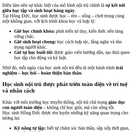
Điều làm nên sự khác biệt của mô hình nội trú chính là
sự kết nối
giữa học tập và sinh hoạt hàng ngày
.
Tại Hồng Đức, học sinh được học – rèn – sống – chơi trong cùng
một không gian, với lịch trình khoa học và hợp lý:
Giờ học chính khóa:
phát triển tư duy, kiến thức nền tảng
vững chắc.
Giờ sinh hoạt chung:
học cách hợp tác, lắng nghe và tôn
trọng người khác.
Giờ tự học buổi tối:
được giáo viên hướng dẫn, tạo thói quen
học tập chủ động và kỷ luật.
Nhờ đó, mỗi ngày của học sinh nội trú đều là một hành trình
trải
nghiệm – học hỏi – hoàn thiện bản thân
.
Học sinh nội trú được phát triển toàn diện về trí tuệ
và nhân cách
Khác với môi trường học truyền thống, nội trú chú trọng
giáo dục
con người toàn diện
– không chỉ học giỏi, mà còn sống tốt.
Học sinh Hồng Đức được rèn luyện những kỹ năng quan trọng cho
tương lai:
Kỹ năng tự lập:
biết tự chăm sóc bản thân, sắp xếp thời gian,