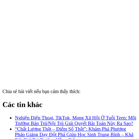
Chia sẻ bài viết nếu bạn cảm thấy thích:
Các tin khác
Nghiện Điện Thoại, TikTok, Mạng Xã Hội Ở Tuổi Teen: Môi
Trường Bán Trú/Nội Trú Giải Quyết Bài Toán Này Ra Sao?
“Chất Lượng Thật – Điểm Số Thật”: Khám Phá Phương
Pháp Giảng Dạy Đột Phá Giúp Học Sinh Trung Bình – Khá