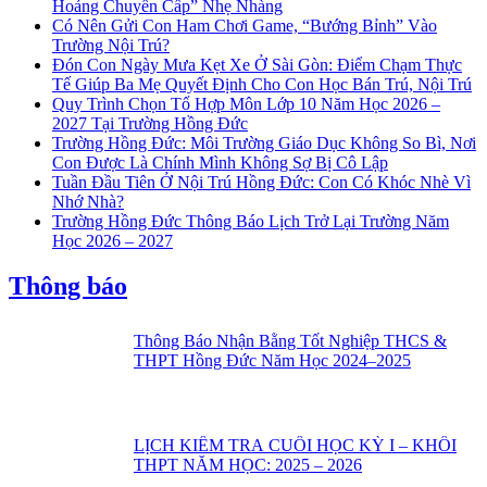
Hoảng Chuyển Cấp” Nhẹ Nhàng
Có Nên Gửi Con Ham Chơi Game, “Bướng Bỉnh” Vào
Trường Nội Trú?
Đón Con Ngày Mưa Kẹt Xe Ở Sài Gòn: Điểm Chạm Thực
Tế Giúp Ba Mẹ Quyết Định Cho Con Học Bán Trú, Nội Trú
Quy Trình Chọn Tổ Hợp Môn Lớp 10 Năm Học 2026 –
2027 Tại Trường Hồng Đức
Trường Hồng Đức: Môi Trường Giáo Dục Không So Bì, Nơi
Con Được Là Chính Mình Không Sợ Bị Cô Lập
Tuần Đầu Tiên Ở Nội Trú Hồng Đức: Con Có Khóc Nhè Vì
Nhớ Nhà?
Trường Hồng Đức Thông Báo Lịch Trở Lại Trường Năm
Học 2026 – 2027
Thông báo
Thông Báo Nhận Bằng Tốt Nghiệp THCS &
THPT Hồng Đức Năm Học 2024–2025
LỊCH KIỂM TRA CUỐI HỌC KỲ I – KHỐI
THPT NĂM HỌC: 2025 – 2026