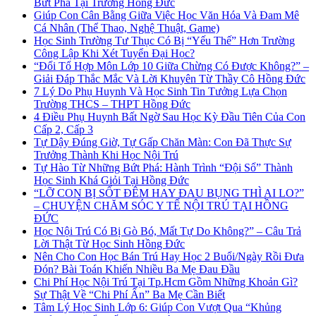
Bứt Phá Tại Trường Hồng Đức
Giúp Con Cân Bằng Giữa Việc Học Văn Hóa Và Đam Mê
Cá Nhân (Thể Thao, Nghệ Thuật, Game)
Học Sinh Trường Tư Thục Có Bị “Yếu Thế” Hơn Trường
Công Lập Khi Xét Tuyển Đại Học?
“Đổi Tổ Hợp Môn Lớp 10 Giữa Chừng Có Được Không?” –
Giải Đáp Thắc Mắc Và Lời Khuyên Từ Thầy Cô Hồng Đức
7 Lý Do Phụ Huynh Và Học Sinh Tin Tưởng Lựa Chọn
Trường THCS – THPT Hồng Đức
4 Điều Phụ Huynh Bất Ngờ Sau Học Kỳ Đầu Tiên Của Con
Cấp 2, Cấp 3
Tự Dậy Đúng Giờ, Tự Gấp Chăn Màn: Con Đã Thực Sự
Trưởng Thành Khi Học Nội Trú
Tự Hào Từ Những Bứt Phá: Hành Trình “Đội Sổ” Thành
Học Sinh Khá Giỏi Tại Hồng Đức
“LỠ CON BỊ SỐT ĐÊM HAY ĐAU BỤNG THÌ AI LO?”
– CHUYỆN CHĂM SÓC Y TẾ NỘI TRÚ TẠI HỒNG
ĐỨC
Học Nội Trú Có Bị Gò Bó, Mất Tự Do Không?” – Câu Trả
Lời Thật Từ Học Sinh Hồng Đức
Nên Cho Con Học Bán Trú Hay Học 2 Buổi/Ngày Rồi Đưa
Đón? Bài Toán Khiến Nhiều Ba Mẹ Đau Đầu
Chi Phí Học Nội Trú Tại Tp.Hcm Gồm Những Khoản Gì?
Sự Thật Về “Chi Phí Ẩn” Ba Mẹ Cần Biết
Tâm Lý Học Sinh Lớp 6: Giúp Con Vượt Qua “Khủng