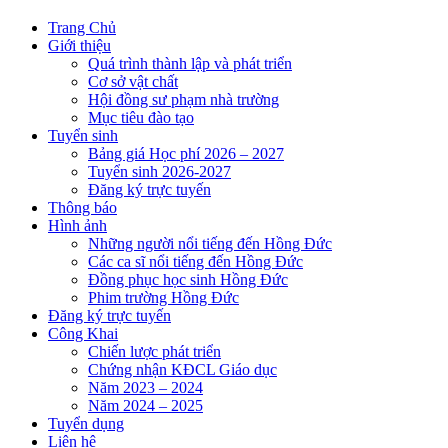
Trang Chủ
Giới thiệu
Quá trình thành lập và phát triển
Cơ sở vật chất
Hội đồng sư phạm nhà trường
Mục tiêu đào tạo
Tuyển sinh
Bảng giá Học phí 2026 – 2027
Tuyển sinh 2026-2027
Đăng ký trực tuyến
Thông báo
Hình ảnh
Những người nổi tiếng đến Hồng Đức
Các ca sĩ nổi tiếng đến Hồng Đức
Đồng phục học sinh Hồng Đức
Phim trường Hồng Đức
Đăng ký trực tuyến
Công Khai
Chiến lược phát triển
Chứng nhận KĐCL Giáo dục
Năm 2023 – 2024
Năm 2024 – 2025
Tuyển dụng
Liên hệ