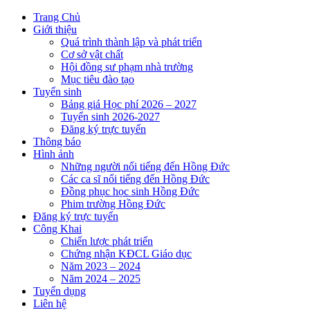
Trang Chủ
Giới thiệu
Quá trình thành lập và phát triển
Cơ sở vật chất
Hội đồng sư phạm nhà trường
Mục tiêu đào tạo
Tuyển sinh
Bảng giá Học phí 2026 – 2027
Tuyển sinh 2026-2027
Đăng ký trực tuyến
Thông báo
Hình ảnh
Những người nổi tiếng đến Hồng Đức
Các ca sĩ nổi tiếng đến Hồng Đức
Đồng phục học sinh Hồng Đức
Phim trường Hồng Đức
Đăng ký trực tuyến
Công Khai
Chiến lược phát triển
Chứng nhận KĐCL Giáo dục
Năm 2023 – 2024
Năm 2024 – 2025
Tuyển dụng
Liên hệ