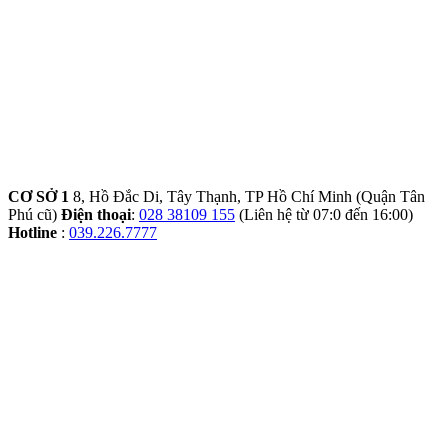
CƠ SỞ 1
8, Hồ Đắc Di, Tây Thạnh, TP Hồ Chí Minh (Quận Tân
Phú cũ)
Điện thoại
:
028 38109 155
(Liên hệ từ 07:0 đến 16:00)
Hotline
:
039.226.7777