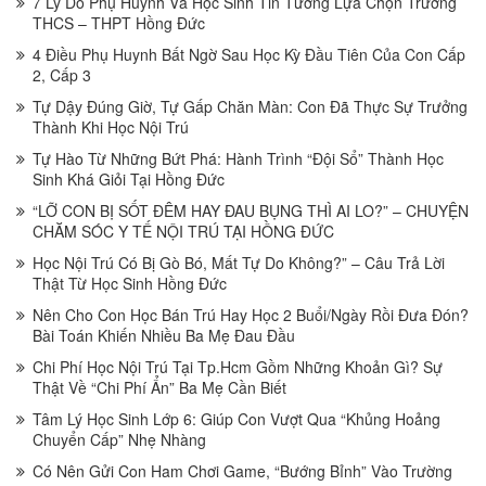
7 Lý Do Phụ Huynh Và Học Sinh Tin Tưởng Lựa Chọn Trường
THCS – THPT Hồng Đức
4 Điều Phụ Huynh Bất Ngờ Sau Học Kỳ Đầu Tiên Của Con Cấp
2, Cấp 3
Tự Dậy Đúng Giờ, Tự Gấp Chăn Màn: Con Đã Thực Sự Trưởng
Thành Khi Học Nội Trú
Tự Hào Từ Những Bứt Phá: Hành Trình “Đội Sổ” Thành Học
Sinh Khá Giỏi Tại Hồng Đức
“LỠ CON BỊ SỐT ĐÊM HAY ĐAU BỤNG THÌ AI LO?” – CHUYỆN
CHĂM SÓC Y TẾ NỘI TRÚ TẠI HỒNG ĐỨC
Học Nội Trú Có Bị Gò Bó, Mất Tự Do Không?” – Câu Trả Lời
Thật Từ Học Sinh Hồng Đức
Nên Cho Con Học Bán Trú Hay Học 2 Buổi/Ngày Rồi Đưa Đón?
Bài Toán Khiến Nhiều Ba Mẹ Đau Đầu
Chi Phí Học Nội Trú Tại Tp.Hcm Gồm Những Khoản Gì? Sự
Thật Về “Chi Phí Ẩn” Ba Mẹ Cần Biết
Tâm Lý Học Sinh Lớp 6: Giúp Con Vượt Qua “Khủng Hoảng
Chuyển Cấp” Nhẹ Nhàng
Có Nên Gửi Con Ham Chơi Game, “Bướng Bỉnh” Vào Trường