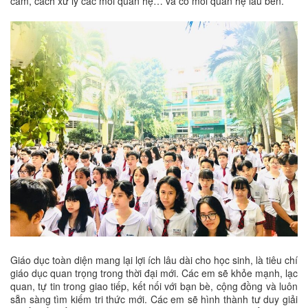
cảm, cách xử lý các mối quan hệ… và có mối quan hệ lâu bền.
Giáo dục toàn diện mang lại lợi ích lâu dài cho học sinh, là tiêu chí
giáo dục quan trọng trong thời đại mới. Các em sẽ khỏe mạnh, lạc
quan, tự tin trong giao tiếp, kết nối với bạn bè, cộng đồng và luôn
sẵn sàng tìm kiếm tri thức mới. Các em sẽ hình thành tư duy giải