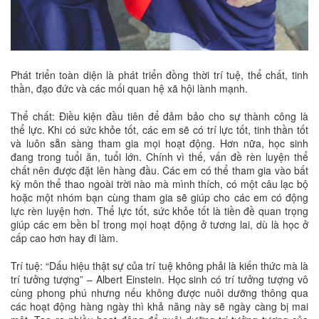
Phát triển toàn diện là phát triển đồng thời trí tuệ, thể chất, tinh
thần, đạo đức và các mối quan hệ xã hội lành mạnh.
Thể chất: Điều kiện đầu tiên để đảm bảo cho sự thành công là
thể lực. Khi có sức khỏe tốt, các em sẽ có trí lực tốt, tinh thần tốt
và luôn sẵn sàng tham gia mọi hoạt động. Hơn nữa, học sinh
đang trong tuổi ăn, tuổi lớn. Chính vì thế, vấn đề rèn luyện thể
chất nên được đặt lên hàng đầu. Các em có thể tham gia vào bất
kỳ môn thể thao ngoài trời nào mà mình thích, có một câu lạc bộ
hoặc một nhóm bạn cùng tham gia sẽ giúp cho các em có động
lực rèn luyện hơn. Thể lực tốt, sức khỏe tốt là tiền đề quan trọng
giúp các em bền bỉ trong mọi hoạt động ở tương lai, dù là học ở
cấp cao hơn hay đi làm.
Trí tuệ: “Dấu hiệu thật sự của trí tuệ không phải là kiến thức mà là
trí tưởng tượng” – Albert Einstein. Học sinh có trí tưởng tượng vô
cùng phong phú nhưng nếu không được nuôi dưỡng thông qua
các hoạt động hàng ngày thì khả năng này sẽ ngày càng bị mai