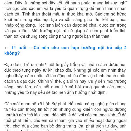
cảm. Đây là những sợi dây kết nối hạnh phúc, mang lại suy nghĩ
tích cực cho các em và là yếu tố quan trọng để hình thành nhân
cách tốt. Tinh thần thoải mái, tri thức khai mở. Các em sẽ hứng
khởi hơn trong việc học tập và sẵn sàng giao lưu, kết bạn, hòa
nhập cộng đồng. Học sinh luôn cần được sẻ chia, được tôn trọng
và quan tâm. Môi trường nội trú sẽ giúp các em phát triển tinh
thần tốt khi chung sống cùng những người bạn thân thiết.
++
11 tuổi – Có nên cho con học trường nội trú cấp 2
không?
Đạo đức: Trẻ em như một tờ giấy trắng và nhân cách được hun
đúc theo từng ngày từ khi chào đời. Những gì các em nhìn thấy,
nghe thấy, cảm nhận sẽ tác động nhiều đến việc hình thành nhân
cách và đạo đức. Chính vì thế, gia đình hãy lưu ý đến môi trường
sống, học tập, các mối quan hệ xã hội xung quanh các em vì
những yếu tố này đều sẽ tạo nên ảnh hưởng nhất định.
Các mối quan hệ xã hội: Sự phát triển của công nghệ giúp chúng
ta tiếp cận thông tin tốt hơn nhưng cũng khiến con người dường
như trở nên “cô lập” hơn, đặc biệt là đối với các em học sinh. Ở độ
tuổi phát triển, các em cần tham gia vào nhiều hoạt động ngoài
trời, chơi đùa cùng bạn bè đồng trang lứa, phát triển tư duy, tình