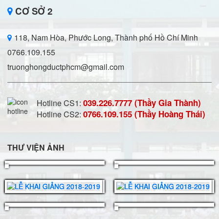
CƠ SỞ 2
118, Nam Hòa, Phước Long, Thành phố Hồ Chí Minh
0766.109.155
truonghongductphcm@gmail.com
039.226.7777 (Thầy Gia Thành)
Hotline CS1:
0766.109.155 (Thầy Hoàng Thái)
Hotline CS2:
THƯ VIỆN ẢNH