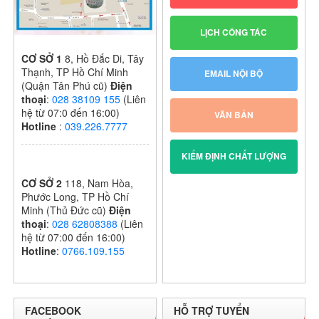
LỊCH CÔNG TÁC
CƠ SỞ 1
8, Hồ Đắc Di, Tây
Thạnh, TP Hồ Chí Minh
EMAIL NỘI BỘ
(Quận Tân Phú cũ)
Điện
thoại
:
028 38109 155
(Liên
hệ từ 07:0 đến 16:00)
VĂN BẢN
Hotline
:
039.226.7777
KIỂM ĐỊNH CHẤT LƯỢNG
CƠ SỞ 2
118, Nam Hòa,
Phước Long, TP Hồ Chí
Minh (Thủ Đức cũ)
Điện
thoại
:
028 62808388
(Liên
hệ từ 07:00 đến 16:00)
Hotline
:
0766.109.155
FACEBOOK
HỖ TRỢ TUYỂN