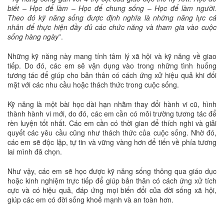
biết – Học để làm – Học để chung sống – Học để làm người.
Theo đó kỹ năng sống được định nghĩa là những năng lực cá
nhân để thực hiện đầy đủ các chức năng và tham gia vào cuộc
sống hàng ngày
”.
Những kỹ năng này mang tính tâm lý xã hội và kỹ năng về giao
tiếp. Do đó, các em sẽ vận dụng vào trong những tình huống
tương tác để giúp cho bản thân có cách ứng xử hiệu quả khi đối
mặt với các nhu cầu hoặc thách thức trong cuộc sống.
Kỹ năng là một bài học dài hạn nhằm thay đổi hành vi cũ, hình
thành hành vi mới, do đó, các em cần có môi trường tương tác để
rèn luyện tốt nhất. Các em cần có thời gian để thích nghi và giải
quyết các yêu cầu cũng như thách thức của cuộc sống. Nhờ đó,
các em sẽ độc lập, tự tin và vững vàng hơn để tiến về phía tương
lai mình đã chọn.
Như vậy, các em sẽ học được kỹ năng sống thông qua giáo dục
hoặc kinh nghiệm trực tiếp để giúp bản thân có cách ứng xử tích
cực và có hiệu quả, đáp ứng mọi biến đổi của đời sống xã hội,
giúp các em có đời sống khoẻ mạnh và an toàn hơn.