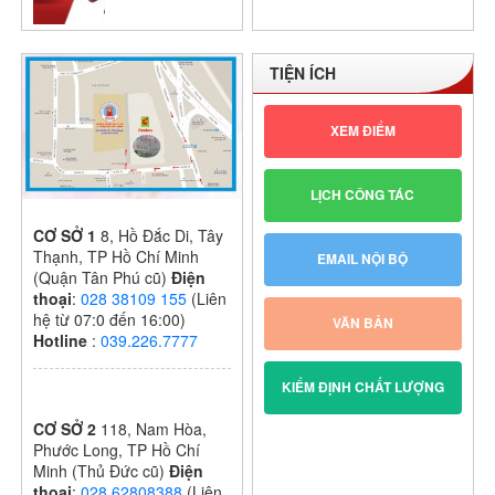
GIỮA HỌC KỲ
I – KHỐI THPT
NĂM HỌC:
TIỆN ÍCH
2024 – 2025
XEM ĐIỂM
LỊCH CÔNG TÁC
CƠ SỞ 1
8, Hồ Đắc Di, Tây
Thạnh, TP Hồ Chí Minh
EMAIL NỘI BỘ
(Quận Tân Phú cũ)
Điện
thoại
:
028 38109 155
(Liên
hệ từ 07:0 đến 16:00)
VĂN BẢN
Hotline
:
039.226.7777
KIỂM ĐỊNH CHẤT LƯỢNG
CƠ SỞ 2
118, Nam Hòa,
Phước Long, TP Hồ Chí
Minh (Thủ Đức cũ)
Điện
thoại
:
028 62808388
(Liên