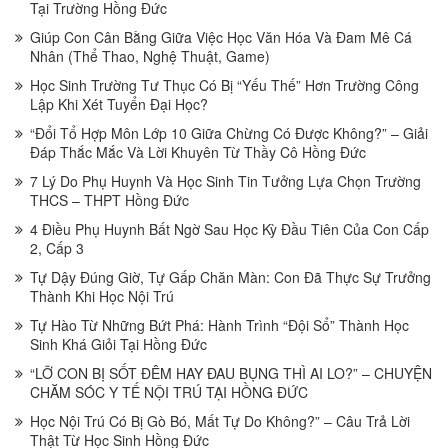
Tại Trường Hồng Đức
Giúp Con Cân Bằng Giữa Việc Học Văn Hóa Và Đam Mê Cá
Nhân (Thể Thao, Nghệ Thuật, Game)
Học Sinh Trường Tư Thục Có Bị “Yếu Thế” Hơn Trường Công
Lập Khi Xét Tuyển Đại Học?
“Đổi Tổ Hợp Môn Lớp 10 Giữa Chừng Có Được Không?” – Giải
Đáp Thắc Mắc Và Lời Khuyên Từ Thầy Cô Hồng Đức
7 Lý Do Phụ Huynh Và Học Sinh Tin Tưởng Lựa Chọn Trường
THCS – THPT Hồng Đức
4 Điều Phụ Huynh Bất Ngờ Sau Học Kỳ Đầu Tiên Của Con Cấp
2, Cấp 3
Tự Dậy Đúng Giờ, Tự Gấp Chăn Màn: Con Đã Thực Sự Trưởng
Thành Khi Học Nội Trú
Tự Hào Từ Những Bứt Phá: Hành Trình “Đội Sổ” Thành Học
Sinh Khá Giỏi Tại Hồng Đức
“LỠ CON BỊ SỐT ĐÊM HAY ĐAU BỤNG THÌ AI LO?” – CHUYỆN
CHĂM SÓC Y TẾ NỘI TRÚ TẠI HỒNG ĐỨC
Học Nội Trú Có Bị Gò Bó, Mất Tự Do Không?” – Câu Trả Lời
Thật Từ Học Sinh Hồng Đức