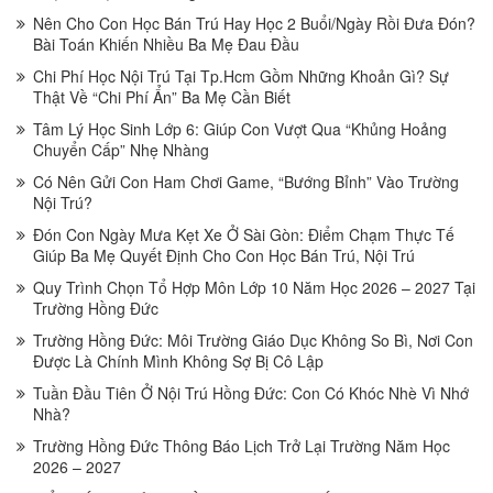
Nên Cho Con Học Bán Trú Hay Học 2 Buổi/Ngày Rồi Đưa Đón?
Bài Toán Khiến Nhiều Ba Mẹ Đau Đầu
Chi Phí Học Nội Trú Tại Tp.Hcm Gồm Những Khoản Gì? Sự
Thật Về “Chi Phí Ẩn” Ba Mẹ Cần Biết
Tâm Lý Học Sinh Lớp 6: Giúp Con Vượt Qua “Khủng Hoảng
Chuyển Cấp” Nhẹ Nhàng
Có Nên Gửi Con Ham Chơi Game, “Bướng Bỉnh” Vào Trường
Nội Trú?
Đón Con Ngày Mưa Kẹt Xe Ở Sài Gòn: Điểm Chạm Thực Tế
Giúp Ba Mẹ Quyết Định Cho Con Học Bán Trú, Nội Trú
Quy Trình Chọn Tổ Hợp Môn Lớp 10 Năm Học 2026 – 2027 Tại
Trường Hồng Đức
Trường Hồng Đức: Môi Trường Giáo Dục Không So Bì, Nơi Con
Được Là Chính Mình Không Sợ Bị Cô Lập
Tuần Đầu Tiên Ở Nội Trú Hồng Đức: Con Có Khóc Nhè Vì Nhớ
Nhà?
Trường Hồng Đức Thông Báo Lịch Trở Lại Trường Năm Học
2026 – 2027