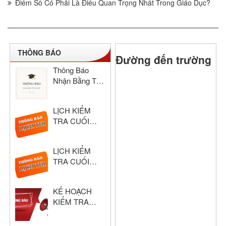
Điểm Số Có Phải Là Điều Quan Trọng Nhất Trong Giáo Dục?
THÔNG BÁO
Đường đến trường
Thông Báo
Nhận Bằng Tốt
Nghiệp THCS
& THPT Hồng
LỊCH KIỂM
Đức Năm Học
TRA CUỐI
2024–2025
HỌC KỲ I –
KHỐI THPT
LỊCH KIỂM
NĂM HỌC:
TRA CUỐI
2025 – 2026
HỌC KỲ I –
KHỐI THCS
KẾ HOẠCH
NĂM HỌC:
KIỂM TRA
2025 – 2026
CUỐI HỌC KỲ
I – KHỐI THPT