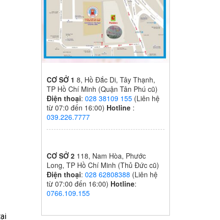
CƠ SỞ 1
8, Hồ Đắc Di, Tây Thạnh,
TP Hồ Chí Minh (Quận Tân Phú cũ)
Điện thoại
:
028 38109 155
(Liên hệ
từ 07:0 đến 16:00)
Hotline
:
039.226.7777
CƠ SỞ 2
118, Nam Hòa, Phước
Long, TP Hồ Chí Minh (Thủ Đức cũ)
Điện thoại
:
028 62808388
(Liên hệ
từ 07:00 đến 16:00)
Hotline
:
0766.109.155