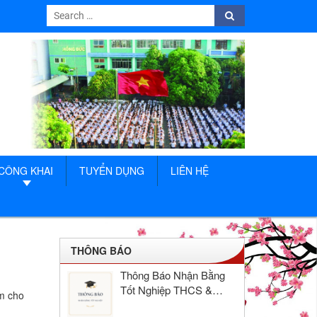
Search
Search
for:
CÔNG KHAI
TUYỂN DỤNG
LIÊN HỆ
THÔNG BÁO
Thông Báo Nhận Bằng
Tốt Nghiệp THCS &
ẩm cho
THPT Hồng Đức Năm