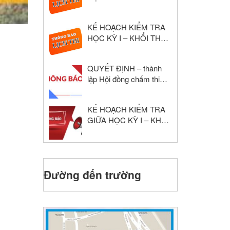
NĂM HỌC: 2024 – 2025
KẾ HOẠCH KIỂM TRA
HỌC KỲ I – KHỔI THPT
NĂM HỌC: 2024 – 2025
QUYẾT ĐỊNH – thành
lập Hội đồng chấm thi
giáo viên dạy giỏi cấp
trường
KẾ HOẠCH KIỂM TRA
GIỮA HỌC KỲ I – KHỐI
THPT NĂM HỌC: 2024
– 2025
Đường đến trường