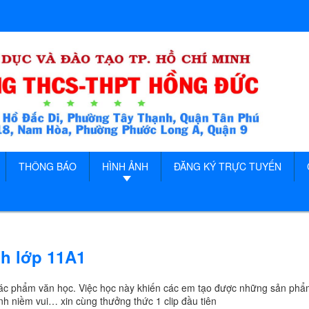
THÔNG BÁO
HÌNH ẢNH
ĐĂNG KÝ TRỰC TUYẾN
nh lớp 11A1
 tác phẩm văn học. Việc học này khiến các em tạo được những sản ph
nh niềm vui… xin cùng thưởng thức 1 clip đầu tiên