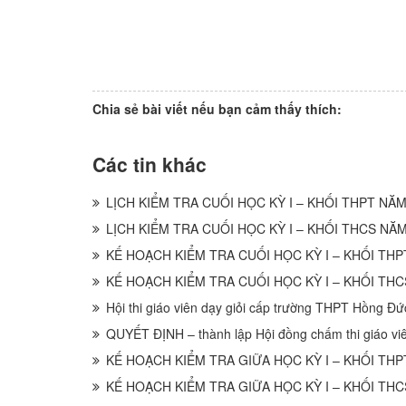
Chia sẻ bài viết nếu bạn cảm thấy thích:
Các tin khác
LỊCH KIỂM TRA CUỐI HỌC KỲ I – KHỐI THPT NĂM
LỊCH KIỂM TRA CUỐI HỌC KỲ I – KHỐI THCS NĂM
KẾ HOẠCH KIỂM TRA CUỐI HỌC KỲ I – KHỐI THP
KẾ HOẠCH KIỂM TRA CUỐI HỌC KỲ I – KHỐI THC
Hội thi giáo viên dạy giỏi cấp trường THPT Hồng Đứ
QUYẾT ĐỊNH – thành lập Hội đồng chấm thi giáo viê
KẾ HOẠCH KIỂM TRA GIỮA HỌC KỲ I – KHỐI THP
KẾ HOẠCH KIỂM TRA GIỮA HỌC KỲ I – KHỐI THC