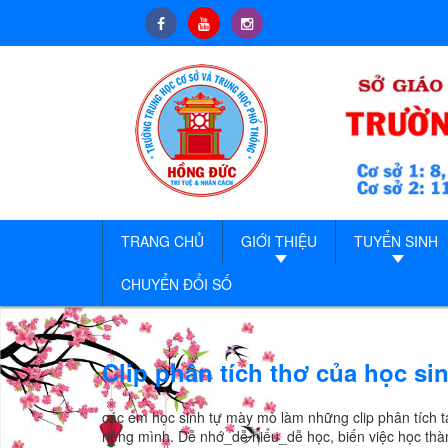
TRANG CHỦ
GIỚI THIỆU
TUYỂN SINH
CHUYỂN ĐỔI SỐ
Clip phân tích thơ của học si
các em học sinh tự mày mò làm những clip phân tích
riêng mình. Dễ nhớ_dễ hiểu_dễ học, biến việc học thà