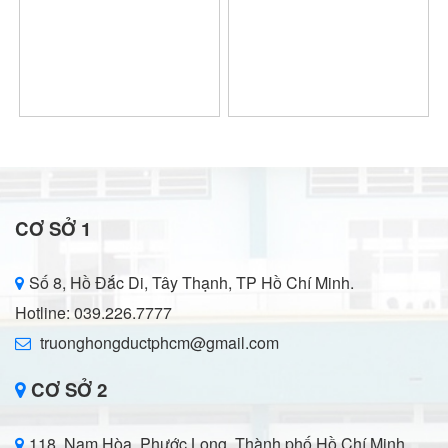
CƠ SỞ 1
Số 8, Hồ Đắc Di, Tây Thạnh, TP Hồ Chí Minh.
Hotline: 039.226.7777
truonghongductphcm@gmail.com
CƠ SỞ 2
118, Nam Hòa, Phước Long, Thành phố Hồ Chí Minh