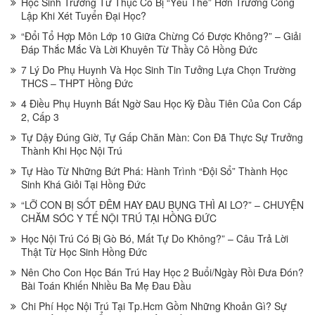
Học Sinh Trường Tư Thục Có Bị “Yếu Thế” Hơn Trường Công
Lập Khi Xét Tuyển Đại Học?
“Đổi Tổ Hợp Môn Lớp 10 Giữa Chừng Có Được Không?” – Giải
Đáp Thắc Mắc Và Lời Khuyên Từ Thầy Cô Hồng Đức
7 Lý Do Phụ Huynh Và Học Sinh Tin Tưởng Lựa Chọn Trường
THCS – THPT Hồng Đức
4 Điều Phụ Huynh Bất Ngờ Sau Học Kỳ Đầu Tiên Của Con Cấp
2, Cấp 3
Tự Dậy Đúng Giờ, Tự Gấp Chăn Màn: Con Đã Thực Sự Trưởng
Thành Khi Học Nội Trú
Tự Hào Từ Những Bứt Phá: Hành Trình “Đội Sổ” Thành Học
Sinh Khá Giỏi Tại Hồng Đức
“LỠ CON BỊ SỐT ĐÊM HAY ĐAU BỤNG THÌ AI LO?” – CHUYỆN
CHĂM SÓC Y TẾ NỘI TRÚ TẠI HỒNG ĐỨC
Học Nội Trú Có Bị Gò Bó, Mất Tự Do Không?” – Câu Trả Lời
Thật Từ Học Sinh Hồng Đức
Nên Cho Con Học Bán Trú Hay Học 2 Buổi/Ngày Rồi Đưa Đón?
Bài Toán Khiến Nhiều Ba Mẹ Đau Đầu
Chi Phí Học Nội Trú Tại Tp.Hcm Gồm Những Khoản Gì? Sự