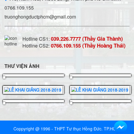
0766.109.155
truonghongductphcm@gmail.com
039.226.7777 (Thầy Gia Thành)
Hotline CS1:
0766.109.155 (Thầy Hoàng Thái)
Hotline CS2:
THƯ VIỆN ẢNH
Coppyright @ 1996 - THPT Tư thục Hồng Đức. TP.HCM.