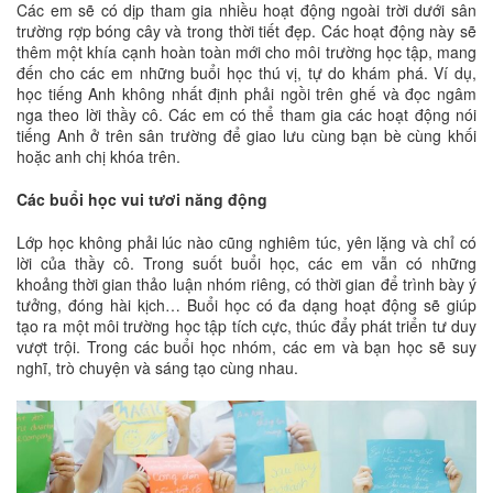
Các em sẽ có dịp tham gia nhiều hoạt động ngoài trời dưới sân
trường rợp bóng cây và trong thời tiết đẹp. Các hoạt động này sẽ
thêm một khía cạnh hoàn toàn mới cho môi trường học tập, mang
đến cho các em những buổi học thú vị, tự do khám phá. Ví dụ,
học tiếng Anh không nhất định phải ngồi trên ghế và đọc ngâm
nga theo lời thầy cô. Các em có thể tham gia các hoạt động nói
tiếng Anh ở trên sân trường để giao lưu cùng bạn bè cùng khối
hoặc anh chị khóa trên.
Các buổi học vui tươi năng động
Lớp học không phải lúc nào cũng nghiêm túc, yên lặng và chỉ có
lời của thầy cô. Trong suốt buổi học, các em vẫn có những
khoảng thời gian thảo luận nhóm riêng, có thời gian để trình bày ý
tưởng, đóng hài kịch… Buổi học có đa dạng hoạt động sẽ giúp
tạo ra một môi trường học tập tích cực, thúc đẩy phát triển tư duy
vượt trội. Trong các buổi học nhóm, các em và bạn học sẽ suy
nghĩ, trò chuyện và sáng tạo cùng nhau.