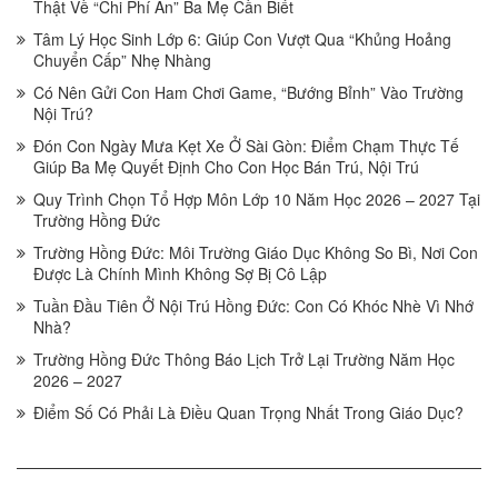
Thật Về “Chi Phí Ẩn” Ba Mẹ Cần Biết
Tâm Lý Học Sinh Lớp 6: Giúp Con Vượt Qua “Khủng Hoảng
Chuyển Cấp” Nhẹ Nhàng
Có Nên Gửi Con Ham Chơi Game, “Bướng Bỉnh” Vào Trường
Nội Trú?
Đón Con Ngày Mưa Kẹt Xe Ở Sài Gòn: Điểm Chạm Thực Tế
Giúp Ba Mẹ Quyết Định Cho Con Học Bán Trú, Nội Trú
Quy Trình Chọn Tổ Hợp Môn Lớp 10 Năm Học 2026 – 2027 Tại
Trường Hồng Đức
Trường Hồng Đức: Môi Trường Giáo Dục Không So Bì, Nơi Con
Được Là Chính Mình Không Sợ Bị Cô Lập
Tuần Đầu Tiên Ở Nội Trú Hồng Đức: Con Có Khóc Nhè Vì Nhớ
Nhà?
Trường Hồng Đức Thông Báo Lịch Trở Lại Trường Năm Học
2026 – 2027
Điểm Số Có Phải Là Điều Quan Trọng Nhất Trong Giáo Dục?