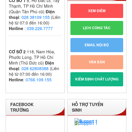
CƠ SỞ 1
8, Hồ Đắc Di, Tây
Thạnh, TP Hồ Chí Minh
XEM ĐIỂM
(Quận Tân Phú cũ)
Điện
thoại
:
028 38109 155
(Liên
hệ từ 07:0 đến 16:00)
LỊCH CÔNG TÁC
Hotline
:
039.226.7777
EMAIL NỘI BỘ
CƠ SỞ 2
118, Nam Hòa,
Phước Long, TP Hồ Chí
VĂN BẢN
Minh (Thủ Đức cũ)
Điện
thoại
:
028 62808388
(Liên
hệ từ 07:00 đến 16:00)
KIỂM ĐỊNH CHẤT LƯỢNG
Hotline
:
0766.109.155
FACEBOOK
HỖ TRỢ TUYỂN
TRƯỜNG
SINH