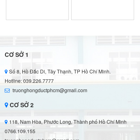
CƠ SỞ 1
Số 8, Hồ Đắc Di, Tây Thạnh, TP Hồ Chí Minh.
Hotline: 039.226.7777
truonghongductphcm@gmail.com
CƠ SỞ 2
118, Nam Hòa, Phước Long, Thành phố Hồ Chí Minh
0766.109.155