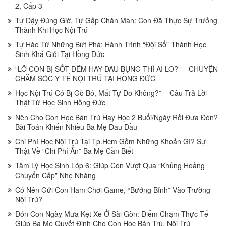
2, Cấp 3
Tự Dậy Đúng Giờ, Tự Gấp Chăn Màn: Con Đã Thực Sự Trưởng
Thành Khi Học Nội Trú
Tự Hào Từ Những Bứt Phá: Hành Trình “Đội Sổ” Thành Học
Sinh Khá Giỏi Tại Hồng Đức
“LỠ CON BỊ SỐT ĐÊM HAY ĐAU BỤNG THÌ AI LO?” – CHUYỆN
CHĂM SÓC Y TẾ NỘI TRÚ TẠI HỒNG ĐỨC
Học Nội Trú Có Bị Gò Bó, Mất Tự Do Không?” – Câu Trả Lời
Thật Từ Học Sinh Hồng Đức
Nên Cho Con Học Bán Trú Hay Học 2 Buổi/Ngày Rồi Đưa Đón?
Bài Toán Khiến Nhiều Ba Mẹ Đau Đầu
Chi Phí Học Nội Trú Tại Tp.Hcm Gồm Những Khoản Gì? Sự
Thật Về “Chi Phí Ẩn” Ba Mẹ Cần Biết
Tâm Lý Học Sinh Lớp 6: Giúp Con Vượt Qua “Khủng Hoảng
Chuyển Cấp” Nhẹ Nhàng
Có Nên Gửi Con Ham Chơi Game, “Bướng Bỉnh” Vào Trường
Nội Trú?
Đón Con Ngày Mưa Kẹt Xe Ở Sài Gòn: Điểm Chạm Thực Tế
Giúp Ba Mẹ Quyết Định Cho Con Học Bán Trú, Nội Trú