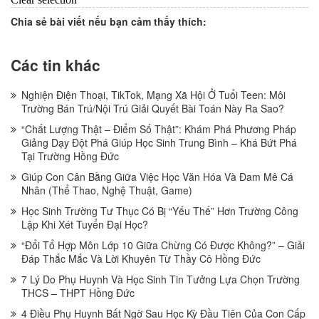
Chia sẻ bài viết nếu bạn cảm thấy thích:
Các tin khác
Nghiện Điện Thoại, TikTok, Mạng Xã Hội Ở Tuổi Teen: Môi
Trường Bán Trú/Nội Trú Giải Quyết Bài Toán Này Ra Sao?
“Chất Lượng Thật – Điểm Số Thật”: Khám Phá Phương Pháp
Giảng Dạy Đột Phá Giúp Học Sinh Trung Bình – Khá Bứt Phá
Tại Trường Hồng Đức
Giúp Con Cân Bằng Giữa Việc Học Văn Hóa Và Đam Mê Cá
Nhân (Thể Thao, Nghệ Thuật, Game)
Học Sinh Trường Tư Thục Có Bị “Yếu Thế” Hơn Trường Công
Lập Khi Xét Tuyển Đại Học?
“Đổi Tổ Hợp Môn Lớp 10 Giữa Chừng Có Được Không?” – Giải
Đáp Thắc Mắc Và Lời Khuyên Từ Thầy Cô Hồng Đức
7 Lý Do Phụ Huynh Và Học Sinh Tin Tưởng Lựa Chọn Trường
THCS – THPT Hồng Đức
4 Điều Phụ Huynh Bất Ngờ Sau Học Kỳ Đầu Tiên Của Con Cấp