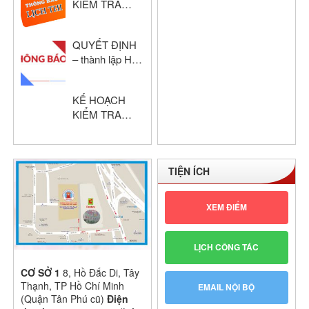
KIỂM TRA
2024 – 2025
HỌC KỲ I –
KHỔI THPT
QUYẾT ĐỊNH
NĂM HỌC:
– thành lập Hội
2024 – 2025
đồng chấm thi
giáo viên dạy
KẾ HOẠCH
giỏi cấp trường
KIỂM TRA
GIỮA HỌC KỲ
I – KHỐI THPT
NĂM HỌC:
TIỆN ÍCH
2024 – 2025
XEM ĐIỂM
LỊCH CÔNG TÁC
CƠ SỞ 1
8, Hồ Đắc Di, Tây
Thạnh, TP Hồ Chí Minh
EMAIL NỘI BỘ
(Quận Tân Phú cũ)
Điện