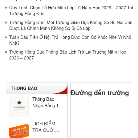
Quy Trình Chọn Tổ Hợp Môn Lớp 10 Năm Học 2026 – 2027 Tại
Trường Hồng Đức
Trường Hồng Đức: Môi Trường Giáo Dục Không So Bì, Nơi Con
Được Là Chính Mình Không Sợ Bị Cô Lập
Tuần Đầu Tiên Ở Nội Trú Hồng Đức: Con Có Khóc Nhè Vì Nhớ
Nhà?
Trường Hồng Đức Thông Báo Lịch Trở Lại Trường Năm Học
2026 – 2027
THÔNG BÁO
Đường đến trường
Thông Báo
Nhận Bằng Tốt
Nghiệp THCS
& THPT Hồng
LỊCH KIỂM
Đức Năm Học
TRA CUỐI
2024–2025
HỌC KỲ I –