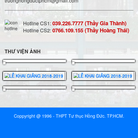
truonghongductphcm@gmail.com
039.226.7777 (Thầy Gia Thành)
Hotline CS1:
0766.109.155 (Thầy Hoàng Thái)
Hotline CS2:
THƯ VIỆN ẢNH
Coppyright @ 1996 - THPT Tư thục Hồng Đức. TP.HCM.