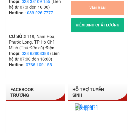
thoại
:
028 38109 155
(Liên
hệ từ 07:0 đến 16:00)
VĂN BẢN
Hotline
:
039.226.7777
KIỂM ĐỊNH CHẤT LƯỢNG
CƠ SỞ 2
118, Nam Hòa,
Phước Long, TP Hồ Chí
Minh (Thủ Đức cũ)
Điện
thoại
:
028 62808388
(Liên
hệ từ 07:00 đến 16:00)
Hotline
:
0766.109.155
FACEBOOK
HỖ TRỢ TUYỂN
TRƯỜNG
SINH